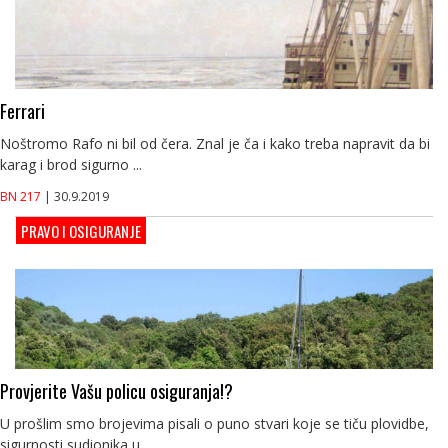
Ferrari
Noštromo Rafo ni bil od čera. Znal je ča i kako treba napravit da bi
karag i brod sigurno ...
BN 217
| 30.9.2019
PRAVO I OSIGURANJE
Provjerite Vašu policu osiguranja!?
U prošlim smo brojevima pisali o puno stvari koje se tiču plovidbe,
sigurnosti sudionika u...