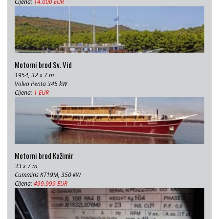
Cijena:
14.000 EUR
Motorni brod Sv. Vid
1954, 32 x 7 m
Volvo Penta 345 kW
Cijena:
1 EUR
Motorni brod Kažimir
33 x 7 m
Cummins KT19M, 350 kW
Cijena:
499.999 EUR