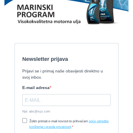
Pirelli 770 EFB
2010, 8,46 x 3,12 m, Mercruiser 235,4 kw
Cijena:
35.000 EUR
Prodaje se Gulet
2015, 27 x 7 m, Iveco aifo x 2
Cijena:
1.150.000 EUR
Izletnički brod - 94 osobe
1954, 16,60 x 5,10 m, FAMOS 129 KW
Cijena:
370.000 EUR
Tender Williams 325 TurboJet - sniženo!
2008, 325 x 1.7 m, weber 750
Cijena:
7.990 EUR
Damor 900 FURIA - EXTRA OPREMA - PRILIKA - SNIŽENA
CIJENA
2008, 8,98 x 3 m, Yanmar 200kW - unutranji, diesel
Cijena:
65.000 EUR
Prodajem jedrilicu ELAN 31 S
1987, 10 m x 3.4 m m, Yanmar 2GM20