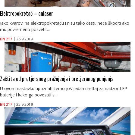
Elektropokretač – anlaser
Iako kvarovi na elektropokretaču i nisu tako česti, neće škoditi ako
mu povremeno posvetit...
BN 217
| 26.9.2019
Zaštita od pretjeranog pražnjenja i pretjeranog punjenja
U ovom nastavku upoznati ćemo još jedan uređaj za nadzor LFP
baterije i kako ga povezati s...
BN 217
| 25.9.2019