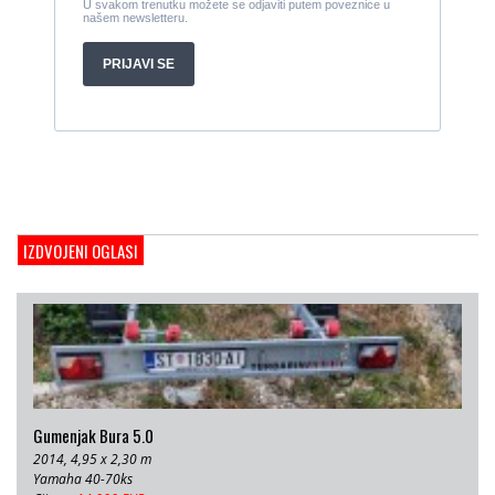
Cijena:
27.000 EUR
Gulet Hera
1998, 19 x 5 m, Volvo penta 306ks
Cijena:
35 EUR
M/B San snova
2009, 30 x 8 m, Iveco Aifo 8281 SRM 50
Cijena:
1.000.000 EUR
Gulet Adriatic Holiday
2008, 27 x 6.5 m, Volvo penta 350 KS
IZDVOJENI OGLASI
Cijena:
680 EUR
Gumenjak Bura 5.0
2014, 4,95 x 2,30 m
Yamaha 40-70ks