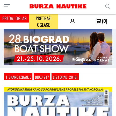
PREDAJ OGLAS
PRETRAŽI
(
0
)
OGLASE
TISKANO IZDANJE
BROJ 217
LISTOPAD 2019.