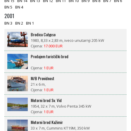
BN 15
BN 14
BN 13
BN 12
BN 11
BN 10
BN 9
BN 8
BN 7
BN 6
BN 5
BN 4
2001
BN 3
BN 2
BN 1
Brodica Calypso
1983, 8,33 x 2,83 m, iveco unutarnji 205 kW
Cijena:
17.000 EUR
Prodajem turistički brod
Cijena:
1 EUR
M/B Providnost
21 x 6 m,
Cijena:
1 EUR
Motorni brod Sv. Vid
1954, 32 x 7 m, Volvo Penta 345 kW
Cijena:
1 EUR
Motorni brod Kažimir
33 x 7 m, Cummins KT19M, 350 kW