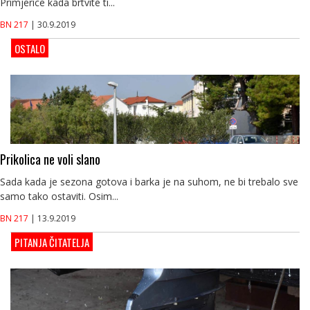
Primjerice kada brtvite ti...
BN 217
| 30.9.2019
OSTALO
Prikolica ne voli slano
Sada kada je sezona gotova i barka je na suhom, ne bi trebalo sve
samo tako ostaviti. Osim...
BN 217
| 13.9.2019
PITANJA ČITATELJA