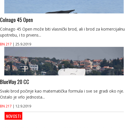
Colnago 45 Open
Colnago 45 Open može biti vlasnički brod, ali i brod za komercijalnu
upotrebu, i to prvens...
BN 217
| 25.9.2019
BlueWay 20 CC
Svaki brod počinje kao matematička formula i sve se gradi oko nje.
Ostalo je vrlo jednosta...
BN 217
| 12.9.2019
NOVOSTI