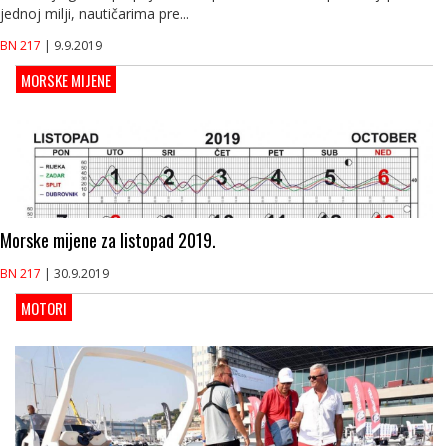
jednoj milji, nautičarima pre...
BN 217
| 9.9.2019
MORSKE MIJENE
Morske mijene za listopad 2019.
BN 217
| 30.9.2019
MOTORI