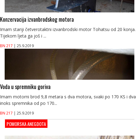
Konzervacija izvanbrodskog motora
Imam stariji četverotaktni izvanbrodski motor Tohatsu od 20 konja.
Tijekom ljeta ga još i ...
BN 217
| 25.9.2019
Voda u spremniku goriva
Imam motorni brod 9,8 metara s dva motora, svaki po 170 KS i dva
inoks spremnika od po 170...
BN 217
| 25.9.2019
POMORSKA ANEGDOTA