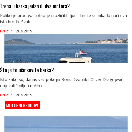
Treba li barka jedan ili dva motora?
Koliko je brodova toliko je i različitih ljudi. I neće se nikada naći dva
ista broda. Svak...
BN 217
| 26.9.2019
Što je to učinkovita barka?
Isto kako su, danas već pokojni Boris Dvornik i Oliver Dragojević
opjevali “miljun način n...
BN 217
| 26.9.2019
MOTORNI BRODOVI