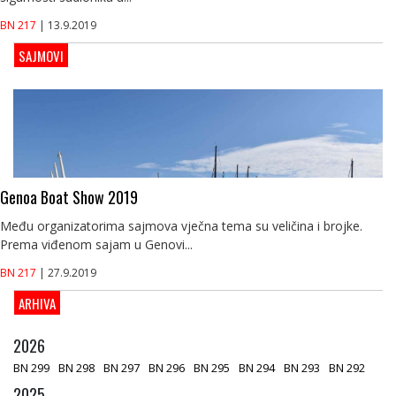
BN 217
| 13.9.2019
SAJMOVI
Genoa Boat Show 2019
Među organizatorima sajmova vječna tema su veličina i brojke.
Prema viđenom sajam u Genovi...
BN 217
| 27.9.2019
ARHIVA
2026
BN 299
BN 298
BN 297
BN 296
BN 295
BN 294
BN 293
BN 292
2025