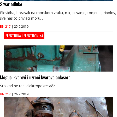
Stvar odluke
Plovidba, boravak na morskom zraku, mir, plivanje, ronjenje, ribolov,
sve nas to privlači moru. ...
BN 217
| 25.9.2019
ELEKTRIKA I ELEKTRONIKA
Mogući kvarovi i uzroci kvarova anlasera
Što kad ne radi elektropokretač?...
BN 217
| 26.9.2019