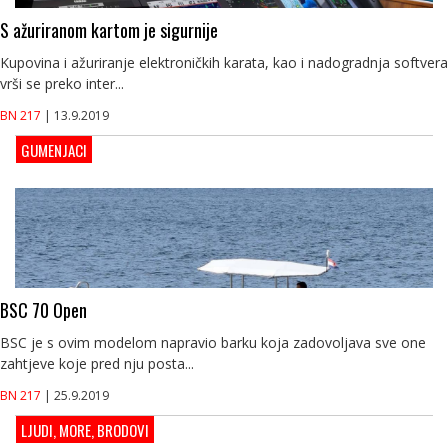
S ažuriranom kartom je sigurnije
Kupovina i ažuriranje elektroničkih karata, kao i nadogradnja softvera
vrši se preko inter...
BN 217
| 13.9.2019
GUMENJACI
BSC 70 Open
BSC je s ovim modelom napravio barku koja zadovoljava sve one
zahtjeve koje pred nju posta...
BN 217
| 25.9.2019
LJUDI, MORE, BRODOVI