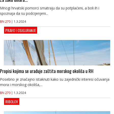
Mnogi hrvatski pomorci smatraju da su potplaćeni, a boli ih i
spoznaja da su podcijenjeni...
BN 270
| 1.3.2024
PRAVO I OSIGURANJE
Propisi kojima se urađuje zaštita morskog okoliša u RH
Posebno je značajno istaknuti kako su zajednički interesi očuvanja
mora i morskog okoliša,...
BN 270
| 1.3.2024
RIBOLOV