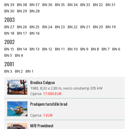
BN 39
BN 38
BN 37
BN 36
BN 35
BN 34
BN 33
BN 32
BN 31
BN 30
BN 29
BN 28
2003
BN 27
BN 26
BN 25
BN 24
BN 23
BN 22
BN 21
BN 20
BN 19
BN 18
BN 17
BN 16
2002
BN 15
BN 14
BN 13
BN 12
BN 11
BN 10
BN 9
BN 8
BN 7
BN 6
BN 5
BN 4
2001
BN 3
BN 2
BN 1
Brodica Calypso
1983, 8,33 x 2,83 m, iveco unutarnji 205 kW
Cijena:
17.000 EUR
Prodajem turistički brod
Cijena:
1 EUR
M/B Providnost