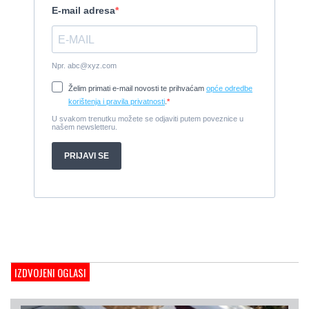
2008, 325 x 1.7 m, weber 750
Cijena:
7.990 EUR
Damor 900 FURIA - EXTRA OPREMA - PRILIKA - SNIŽENA
CIJENA
2008, 8,98 x 3 m, Yanmar 200kW - unutranji, diesel
Cijena:
65.000 EUR
Prodajem jedrilicu ELAN 31 S
1987, 10 m x 3.4 m m, Yanmar 2GM20
Cijena:
27.000 EUR
Gulet Hera
1998, 19 x 5 m, Volvo penta 306ks
Cijena:
35 EUR
M/B San snova
2009, 30 x 8 m, Iveco Aifo 8281 SRM 50
Cijena:
1.000.000 EUR
Gulet Adriatic Holiday
2008, 27 x 6.5 m, Volvo penta 350 KS
IZDVOJENI OGLASI
Cijena:
680 EUR