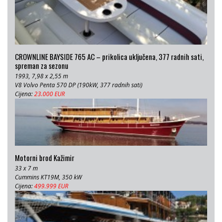
CROWNLINE BAYSIDE 765 AC – prikolica uključena, 377 radnih sati,
spreman za sezonu
1993, 7,98 x 2,55 m
V8 Volvo Penta 570 DP (190kW, 377 radnih sati)
Cijena:
23.000 EUR
Motorni brod Kažimir
33 x 7 m
Cummins KT19M, 350 kW
Cijena:
499.999 EUR