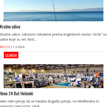
Kružne udice
Kružne udice, odnosno cirkularne prema engleskom nazivu “circle” su
udice koje su već dost...
BN 270
| 1.3.2024
SAJMOVI
Vene 24 Bat Helsinki
Iako neki vjeruju da se nautika događa južnije, na Mediteranu to
naprosto nije točno. Unat...