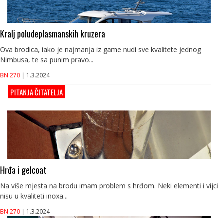
Kralj poludeplasmanskih kruzera
Ova brodica, iako je najmanja iz game nudi sve kvalitete jednog
Nimbusa, te sa punim pravo...
BN 270
| 1.3.2024
PITANJA ČITATELJA
Hrđa i gelcoat
Na više mjesta na brodu imam problem s hrđom. Neki elementi i vijci
nisu u kvaliteti inoxa...
BN 270
| 1.3.2024