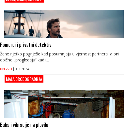
Pomorci i privatni detektivi
Žene rijetko pogriješe kad posumnjaju u vjernost partnera, a oni
obično „progledaju“ kad i...
BN 270
| 1.3.2024
MALA BRODOGRADNJA
Buka i vibracije na plovilu