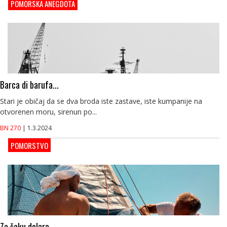
POMORSKA ANEGDOTA
Barca di barufa...
Stari je običaj da se dva broda iste zastave, iste kumpanije na
otvorenen moru, sirenun po...
BN 270
| 1.3.2024
POMORSTVO
Za šaku dolara...