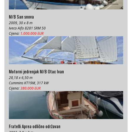
M/B San snova
2009, 30 x 8 m
Iveco Aifo 8281 SRM 50
Cijena:
1.000.000 EUR
Motorni jedrenjak M/B Otac Ivan
28,18 x 6,50 m
Cummins KT19M, 317 kW
Cijena:
380.000 EUR
Fratelli Aprea odlično održavan