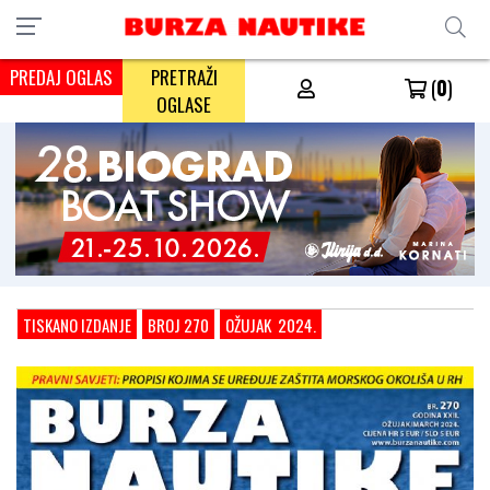
PREDAJ OGLAS
PRETRAŽI
(
0
)
OGLASE
TISKANO IZDANJE
BROJ 270
OŽUJAK 2024.