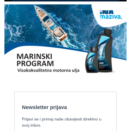
2002, 7.8 x 2 m, 2 Yanmar motora od 85 kw
Cijena:
59.000 EUR
Gulet
2008, 27 x 7,50 m, Iveco Aifo 331 kW
Cijena:
1 EUR
Gulet Kadena
2000, 32 x 8 m, Cummins
Pirelli 770 EFB
2010, 8,46 x 3,12 m, Mercruiser 235,4 kw
Cijena:
35.000 EUR
Prodaje se Gulet
2015, 27 x 7 m, Iveco aifo x 2
Cijena:
1.150.000 EUR
Izletnički brod - 94 osobe
1954, 16,60 x 5,10 m, FAMOS 129 KW
Cijena:
370.000 EUR
Tender Williams 325 TurboJet - sniženo!