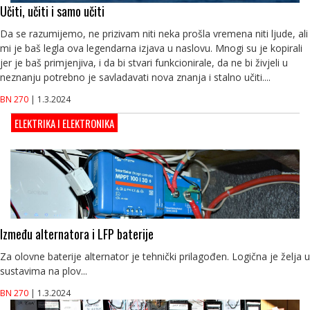
Učiti, učiti i samo učiti
Da se razumijemo, ne prizivam niti neka prošla vremena niti ljude, ali
mi je baš legla ova legendarna izjava u naslovu. Mnogi su je kopirali
jer je baš primjenjiva, i da bi stvari funkcionirale, da ne bi živjeli u
neznanju potrebno je savladavati nova znanja i stalno učiti....
BN 270
| 1.3.2024
ELEKTRIKA I ELEKTRONIKA
Između alternatora i LFP baterije
Za olovne baterije alternator je tehnički prilagođen. Logična je želja u
sustavima na plov...
BN 270
| 1.3.2024