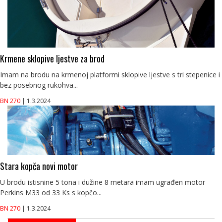
Krmene sklopive ljestve za brod
Imam na brodu na krmenoj platformi sklopive ljestve s tri stepenice i
bez posebnog rukohva...
BN 270
| 1.3.2024
Stara kopča novi motor
U brodu istisnine 5 tona i dužine 8 metara imam ugrađen motor
Perkins M33 od 33 Ks s kopčo...
BN 270
| 1.3.2024