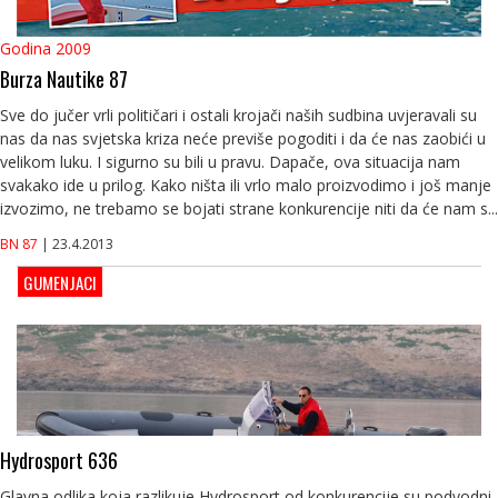
Godina 2009
Burza Nautike 87
Sve do jučer vrli političari i ostali krojači naših sudbina uvjeravali su
nas da nas svjetska kriza neće previše pogoditi i da će nas zaobići u
velikom luku. I sigurno su bili u pravu. Dapače, ova situacija nam
svakako ide u prilog. Kako ništa ili vrlo malo proizvodimo i još manje
izvozimo, ne trebamo se bojati strane konkurencije niti da će nam s...
BN 87
| 23.4.2013
GUMENJACI
Hydrosport 636
Glavna odlika koja razlikuje Hydrosport od konkurencije su podvodni