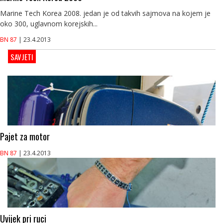
Marine Tech Korea 2008. jedan je od takvih sajmova na kojem je
oko 300, uglavnom korejskih...
BN 87
| 23.4.2013
SAVJETI
Pajet za motor
BN 87
| 23.4.2013
Uvijek pri ruci