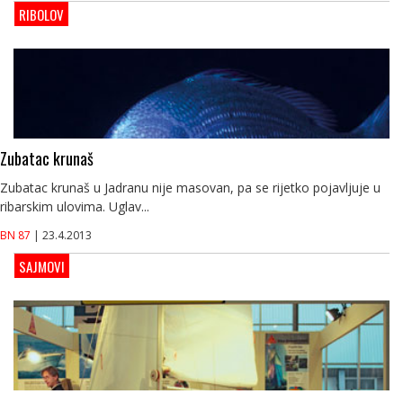
RIBOLOV
Zubatac krunaš
Zubatac krunaš u Jadranu nije masovan, pa se rijetko pojavljuje u
ribarskim ulovima. Uglav...
BN 87
| 23.4.2013
SAJMOVI