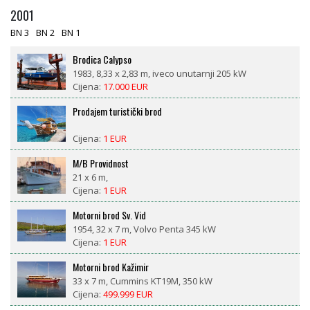
2001
BN 3
BN 2
BN 1
Brodica Calypso
1983, 8,33 x 2,83 m, iveco unutarnji 205 kW
Cijena:
17.000 EUR
Prodajem turistički brod
Cijena:
1 EUR
M/B Providnost
21 x 6 m,
Cijena:
1 EUR
Motorni brod Sv. Vid
1954, 32 x 7 m, Volvo Penta 345 kW
Cijena:
1 EUR
Motorni brod Kažimir
33 x 7 m, Cummins KT19M, 350 kW
Cijena:
499.999 EUR