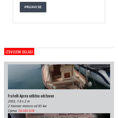
Gulet Hera
1998, 19 x 5 m, Volvo penta 306ks
Cijena:
35 EUR
M/B San snova
2009, 30 x 8 m, Iveco Aifo 8281 SRM 50
Cijena:
1.000.000 EUR
Gulet Adriatic Holiday
2008, 27 x 6.5 m, Volvo penta 350 KS
IZDVOJENI OGLASI
Cijena:
680 EUR
Fratelli Aprea odlično održavan
2002, 7.8 x 2 m
2 Yanmar motora od 85 kw
Cijena:
59.000 EUR