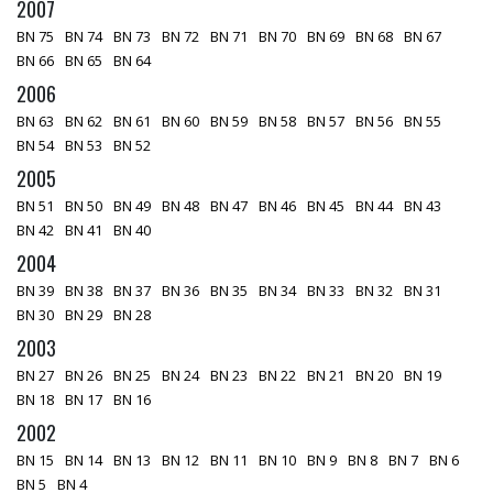
2007
BN 75
BN 74
BN 73
BN 72
BN 71
BN 70
BN 69
BN 68
BN 67
BN 66
BN 65
BN 64
2006
BN 63
BN 62
BN 61
BN 60
BN 59
BN 58
BN 57
BN 56
BN 55
BN 54
BN 53
BN 52
2005
BN 51
BN 50
BN 49
BN 48
BN 47
BN 46
BN 45
BN 44
BN 43
BN 42
BN 41
BN 40
2004
BN 39
BN 38
BN 37
BN 36
BN 35
BN 34
BN 33
BN 32
BN 31
BN 30
BN 29
BN 28
2003
BN 27
BN 26
BN 25
BN 24
BN 23
BN 22
BN 21
BN 20
BN 19
BN 18
BN 17
BN 16
2002
BN 15
BN 14
BN 13
BN 12
BN 11
BN 10
BN 9
BN 8
BN 7
BN 6
BN 5
BN 4