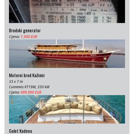
Brodski generator
Cijena:
1.500 EUR
Motorni brod Kažimir
33 x 7 m
Cummins KT19M, 350 kW
Cijena:
499.999 EUR
Gulet Kadena