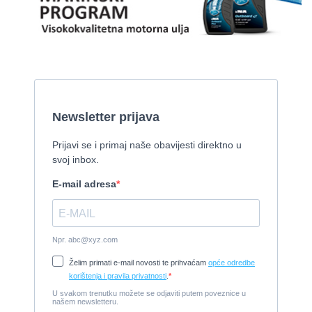
Pirelli 770 EFB
2010, 8,46 x 3,12 m, Mercruiser 235,4 kw
Cijena:
35.000 EUR
Prodaje se Gulet
2015, 27 x 7 m, Iveco aifo x 2
Cijena:
1.150.000 EUR
Izletnički brod - 94 osobe
1954, 16,60 x 5,10 m, FAMOS 129 KW
Cijena:
370.000 EUR
Tender Williams 325 TurboJet - sniženo!
2008, 325 x 1.7 m, weber 750
Cijena:
7.990 EUR
Damor 900 FURIA - EXTRA OPREMA - PRILIKA - SNIŽENA
CIJENA
2008, 8,98 x 3 m, Yanmar 200kW - unutranji, diesel
Cijena:
65.000 EUR
Prodajem jedrilicu ELAN 31 S
1987, 10 m x 3.4 m m, Yanmar 2GM20
Cijena:
27.000 EUR