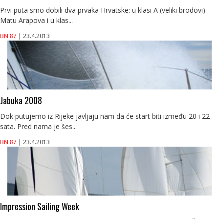
Prvi puta smo dobili dva prvaka Hrvatske: u klasi A (veliki brodovi)
Matu Arapova i u klas...
BN 87
| 23.4.2013
Jabuka 2008
Dok putujemo iz Rijeke javljaju nam da će start biti između 20 i 22
sata. Pred nama je šes...
BN 87
| 23.4.2013
Impression Sailing Week