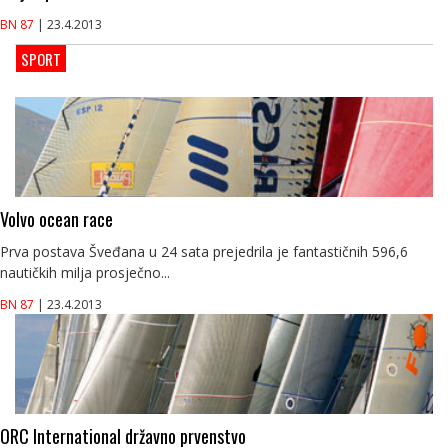
BN 87
| 23.4.2013
SPORT
Volvo ocean race
Prva postava Šveđana u 24 sata prejedrila je fantastičnih 596,6
nautičkih milja prosječno...
BN 87
| 23.4.2013
ORC International državno prvenstvo