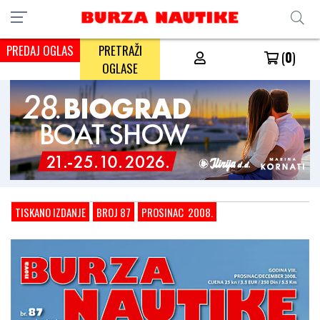
PREDAJ OGLAS
PRETRAŽI
(
0
)
OGLASE
TISKANO IZDANJE
BROJ 87
PROSINAC 2008.