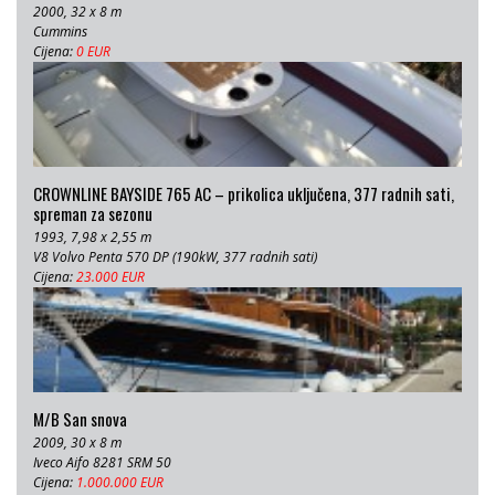
2000, 32 x 8 m
Cummins
Cijena:
0 EUR
CROWNLINE BAYSIDE 765 AC – prikolica uključena, 377 radnih sati,
spreman za sezonu
1993, 7,98 x 2,55 m
V8 Volvo Penta 570 DP (190kW, 377 radnih sati)
Cijena:
23.000 EUR
M/B San snova
2009, 30 x 8 m
Iveco Aifo 8281 SRM 50
Cijena:
1.000.000 EUR