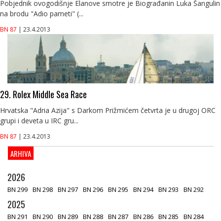
Pobjednik ovogodišnje Elanove smotre je Biograđanin Luka Šangulin
na brodu "Adio pameti" (...
BN 87
| 23.4.2013
29. Rolex Middle Sea Race
Hrvatska "Adria Azija" s Darkom Prižmićem četvrta je u drugoj ORC
grupi i deveta u IRC gru...
BN 87
| 23.4.2013
ARHIVA
2026
BN 299
BN 298
BN 297
BN 296
BN 295
BN 294
BN 293
BN 292
2025
BN 291
BN 290
BN 289
BN 288
BN 287
BN 286
BN 285
BN 284