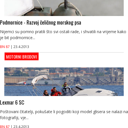
Podmornice - Razvoj čeličnog morskog psa
Nijemci su pomno pratili što svi ostali rade, i shvatili na vrijeme kako
je bit podmornice...
BN 87
| 23.4.2013
MOTORNI BRODOVI
Lexmar 6 SC
Poštovani čitatelji, pokušate li pogoditi koji model glisera se nalazi na
fotografiji, vje...
BN 87
| 23.4.2013