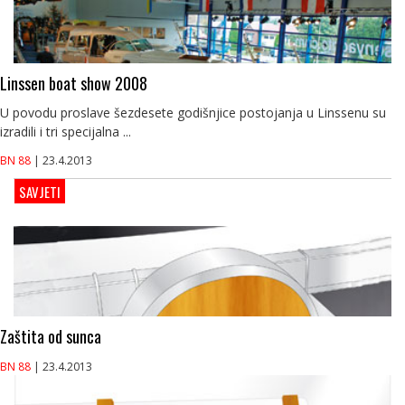
Linssen boat show 2008
U povodu proslave šezdesete godišnjice postojanja u Linssenu su
izradili i tri specijalna ...
BN 88
| 23.4.2013
SAVJETI
Zaštita od sunca
BN 88
| 23.4.2013