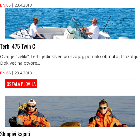
BN 88
| 23.4.2013
Terhi 475 Twin C
Ovaj je "veliki" Terhi jedinstven po svojoj, pomalo obrnutoj filozofiji.
Dok većina otvore...
BN 88
| 23.4.2013
OSTALA PLOVILA
Sklopivi kajaci