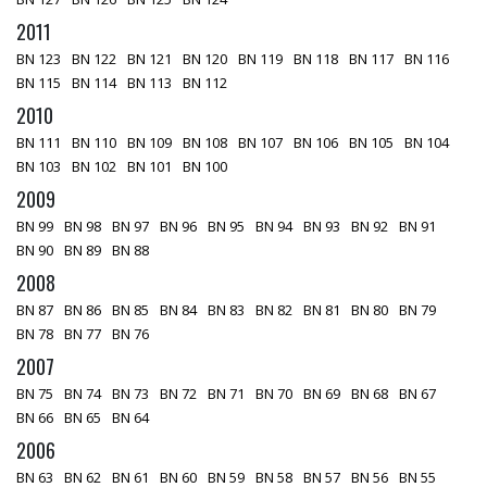
2011
BN 123
BN 122
BN 121
BN 120
BN 119
BN 118
BN 117
BN 116
BN 115
BN 114
BN 113
BN 112
2010
BN 111
BN 110
BN 109
BN 108
BN 107
BN 106
BN 105
BN 104
BN 103
BN 102
BN 101
BN 100
2009
BN 99
BN 98
BN 97
BN 96
BN 95
BN 94
BN 93
BN 92
BN 91
BN 90
BN 89
BN 88
2008
BN 87
BN 86
BN 85
BN 84
BN 83
BN 82
BN 81
BN 80
BN 79
BN 78
BN 77
BN 76
2007
BN 75
BN 74
BN 73
BN 72
BN 71
BN 70
BN 69
BN 68
BN 67
BN 66
BN 65
BN 64
2006
BN 63
BN 62
BN 61
BN 60
BN 59
BN 58
BN 57
BN 56
BN 55