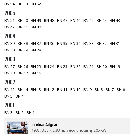
BN 54
BN 53
BN 52
2005
BN 51
BN 50
BN 49
BN 48
BN 47
BN 46
BN 45
BN 44
BN 43
BN 42
BN 41
BN 40
2004
BN 39
BN 38
BN 37
BN 36
BN 35
BN 34
BN 33
BN 32
BN 31
BN 30
BN 29
BN 28
2003
BN 27
BN 26
BN 25
BN 24
BN 23
BN 22
BN 21
BN 20
BN 19
BN 18
BN 17
BN 16
2002
BN 15
BN 14
BN 13
BN 12
BN 11
BN 10
BN 9
BN 8
BN 7
BN 6
BN 5
BN 4
2001
BN 3
BN 2
BN 1
Brodica Calypso
1983, 8,33 x 2,83 m, iveco unutarnji 205 kW