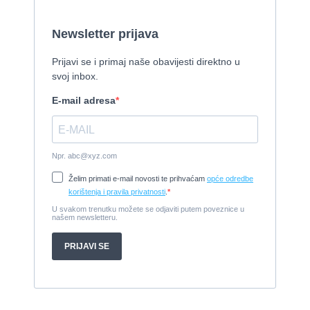
Cijena:
1.150.000 EUR
Izletnički brod - 94 osobe
1954, 16,60 x 5,10 m, FAMOS 129 KW
Cijena:
370.000 EUR
Tender Williams 325 TurboJet - sniženo!
2008, 325 x 1.7 m, weber 750
Cijena:
7.990 EUR
Damor 900 FURIA - EXTRA OPREMA - PRILIKA - SNIŽENA
CIJENA
2008, 8,98 x 3 m, Yanmar 200kW - unutranji, diesel
Cijena:
65.000 EUR
Prodajem jedrilicu ELAN 31 S
1987, 10 m x 3.4 m m, Yanmar 2GM20
Cijena:
27.000 EUR
Gulet Hera
1998, 19 x 5 m, Volvo penta 306ks
Cijena:
35 EUR
M/B San snova
2009, 30 x 8 m, Iveco Aifo 8281 SRM 50