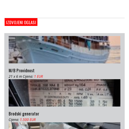
Cijena:
1.000.000 EUR
Gulet Adriatic Holiday
2008, 27 x 6.5 m, Volvo penta 350 KS
IZDVOJENI OGLASI
Cijena:
680 EUR
M/B Providnost
21 x 6 m Cijena:
1 EUR
Brodski generator
Cijena:
1.500 EUR