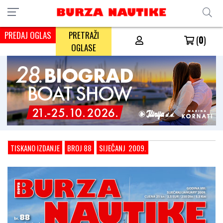
PREDAJ OGLAS
PRETRAŽI
(
0
)
OGLASE
TISKANO IZDANJE
BROJ 88
SIJEČANJ 2009.