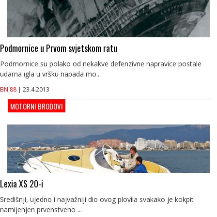
Podmornice u Prvom svjetskom ratu
Podmornice su polako od nekakve defenzivne napravice postale
udarna igla u vršku napada mo...
BN 88
| 23.4.2013
MOTORNI BRODOVI
Lexia XS 20-i
Središnji, ujedno i najvažniji dio ovog plovila svakako je kokpit
namijenjen prvenstveno ...