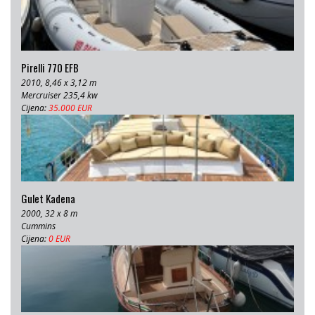
Pirelli 770 EFB
2010, 8,46 x 3,12 m
Mercruiser 235,4 kw
Cijena:
35.000 EUR
Gulet Kadena
2000, 32 x 8 m
Cummins
Cijena:
0 EUR