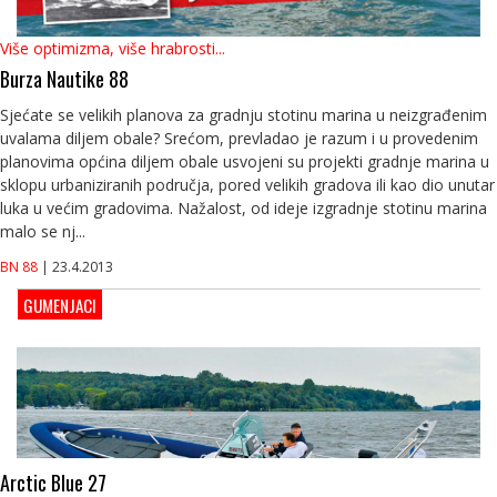
Više optimizma, više hrabrosti...
Burza Nautike 88
Sjećate se velikih planova za gradnju stotinu marina u neizgrađenim
uvalama diljem obale? Srećom, prevladao je razum i u provedenim
planovima općina diljem obale usvojeni su projekti gradnje marina u
sklopu urbaniziranih područja, pored velikih gradova ili kao dio unutar
luka u većim gradovima. Nažalost, od ideje izgradnje stotinu marina
malo se nj...
BN 88
| 23.4.2013
GUMENJACI
Arctic Blue 27