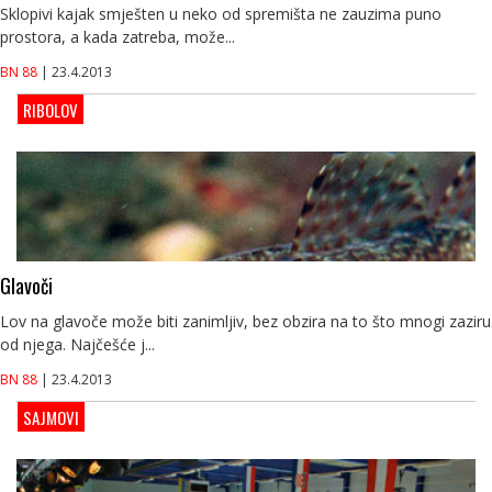
Sklopivi kajak smješten u neko od spremišta ne zauzima puno
prostora, a kada zatreba, može...
BN 88
| 23.4.2013
RIBOLOV
Glavoči
Lov na glavoče može biti zanimljiv, bez obzira na to što mnogi zaziru
od njega. Najčešće j...
BN 88
| 23.4.2013
SAJMOVI