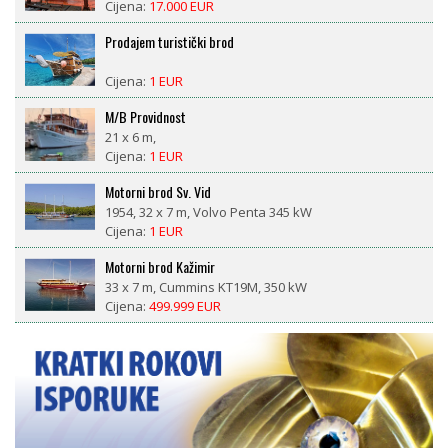
Cijena:
17.000 EUR
Prodajem turistički brod
Cijena:
1 EUR
M/B Providnost
21 x 6 m,
Cijena:
1 EUR
Motorni brod Sv. Vid
1954, 32 x 7 m, Volvo Penta 345 kW
Cijena:
1 EUR
Motorni brod Kažimir
33 x 7 m, Cummins KT19M, 350 kW
Cijena:
499.999 EUR
LM 27 motorsailor
1981, 8,4 x 2,6 m, Nani 29 ks diesel
Cijena:
18.500 EUR
CROWNLINE BAYSIDE 765 AC – prikolica uključena, 377
radnih sati, spreman za sezonu