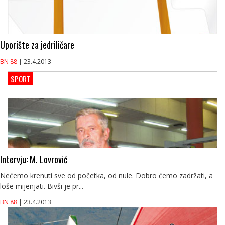
Uporište za jedriličare
BN 88
| 23.4.2013
SPORT
Intervju: M. Lovrović
Nećemo krenuti sve od početka, od nule. Dobro ćemo zadržati, a
loše mijenjati. Bivši je pr...
BN 88
| 23.4.2013