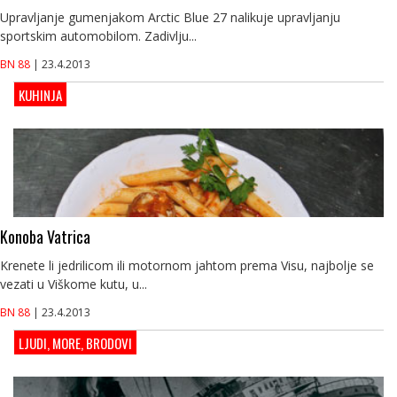
Upravljanje gumenjakom Arctic Blue 27 nalikuje upravljanju
sportskim automobilom. Zadivlju...
BN 88
| 23.4.2013
KUHINJA
Konoba Vatrica
Krenete li jedrilicom ili motornom jahtom prema Visu, najbolje se
vezati u Viškome kutu, u...
BN 88
| 23.4.2013
LJUDI, MORE, BRODOVI