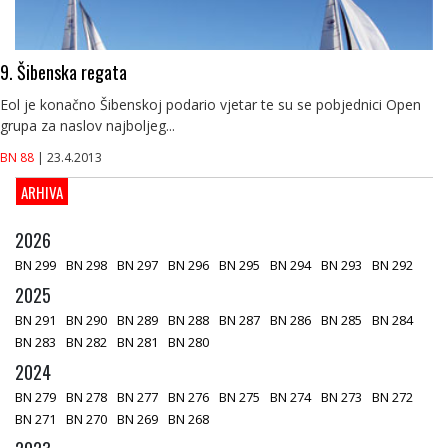
9. Šibenska regata
Eol je konačno Šibenskoj podario vjetar te su se pobjednici Open
grupa za naslov najboljeg...
BN 88
| 23.4.2013
ARHIVA
2026
BN 299
BN 298
BN 297
BN 296
BN 295
BN 294
BN 293
BN 292
2025
BN 291
BN 290
BN 289
BN 288
BN 287
BN 286
BN 285
BN 284
BN 283
BN 282
BN 281
BN 280
2024
BN 279
BN 278
BN 277
BN 276
BN 275
BN 274
BN 273
BN 272
BN 271
BN 270
BN 269
BN 268