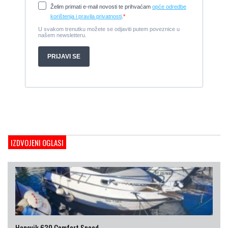
Cijena:
65.000 EUR
Prodajem jedrilicu ELAN 31 S
1987, 10 m x 3.4 m m, Yanmar 2GM20
Cijena:
27.000 EUR
Gulet Hera
1998, 19 x 5 m, Volvo penta 306ks
Cijena:
35 EUR
M/B San snova
2009, 30 x 8 m, Iveco Aifo 8281 SRM 50
Cijena:
1.000.000 EUR
Gulet Adriatic Holiday
2008, 27 x 6.5 m, Volvo penta 350 KS
IZDVOJENI OGLASI
Cijena:
680 EUR
Hansvik 630 Comfort Speed