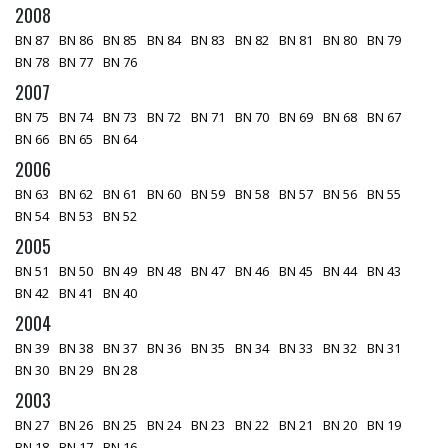
2008
BN 87
BN 86
BN 85
BN 84
BN 83
BN 82
BN 81
BN 80
BN 79
BN 78
BN 77
BN 76
2007
BN 75
BN 74
BN 73
BN 72
BN 71
BN 70
BN 69
BN 68
BN 67
BN 66
BN 65
BN 64
2006
BN 63
BN 62
BN 61
BN 60
BN 59
BN 58
BN 57
BN 56
BN 55
BN 54
BN 53
BN 52
2005
BN 51
BN 50
BN 49
BN 48
BN 47
BN 46
BN 45
BN 44
BN 43
BN 42
BN 41
BN 40
2004
BN 39
BN 38
BN 37
BN 36
BN 35
BN 34
BN 33
BN 32
BN 31
BN 30
BN 29
BN 28
2003
BN 27
BN 26
BN 25
BN 24
BN 23
BN 22
BN 21
BN 20
BN 19
BN 18
BN 17
BN 16