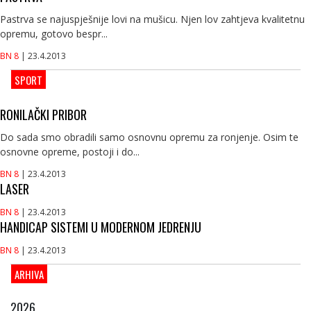
Pastrva se najuspješnije lovi na mušicu. Njen lov zahtjeva kvalitetnu
opremu, gotovo bespr...
BN 8
| 23.4.2013
SPORT
RONILAČKI PRIBOR
Do sada smo obradili samo osnovnu opremu za ronjenje. Osim te
osnovne opreme, postoji i do...
BN 8
| 23.4.2013
LASER
BN 8
| 23.4.2013
HANDICAP SISTEMI U MODERNOM JEDRENJU
BN 8
| 23.4.2013
ARHIVA
2026