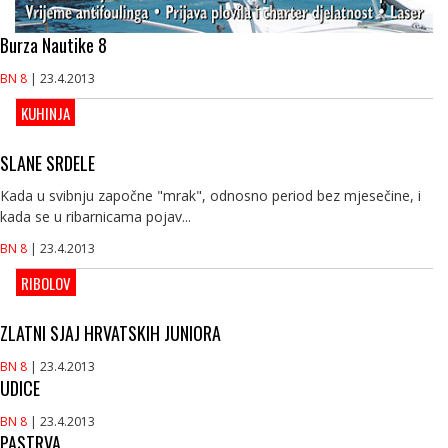
Burza Nautike 8
BN 8
| 23.4.2013
KUHINJA
SLANE SRDELE
Kada u svibnju započne "mrak", odnosno period bez mjesečine, i
kada se u ribarnicama pojav...
BN 8
| 23.4.2013
RIBOLOV
ZLATNI SJAJ HRVATSKIH JUNIORA
BN 8
| 23.4.2013
UDICE
BN 8
| 23.4.2013
PASTRVA