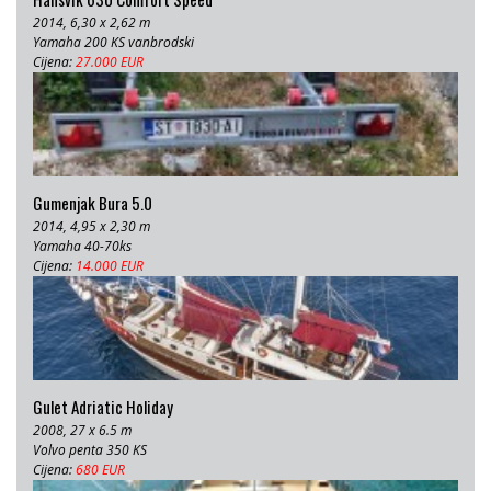
2014, 6,30 x 2,62 m
Yamaha 200 KS vanbrodski
Cijena:
27.000 EUR
Gumenjak Bura 5.0
2014, 4,95 x 2,30 m
Yamaha 40-70ks
Cijena:
14.000 EUR
Gulet Adriatic Holiday
2008, 27 x 6.5 m
Volvo penta 350 KS
Cijena:
680 EUR