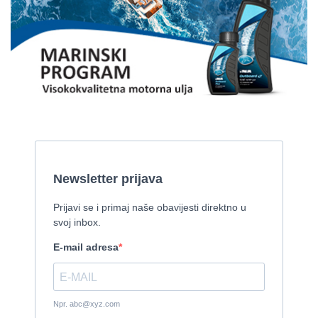
Gulet Kadena
2000, 32 x 8 m, Cummins
Pirelli 770 EFB
2010, 8,46 x 3,12 m, Mercruiser 235,4 kw
Cijena:
35.000 EUR
Prodaje se Gulet
2015, 27 x 7 m, Iveco aifo x 2
Cijena:
1.150.000 EUR
Izletnički brod - 94 osobe
1954, 16,60 x 5,10 m, FAMOS 129 KW
Cijena:
370.000 EUR
Tender Williams 325 TurboJet - sniženo!
2008, 325 x 1.7 m, weber 750
Cijena:
7.990 EUR
Damor 900 FURIA - EXTRA OPREMA - PRILIKA - SNIŽENA
CIJENA
2008, 8,98 x 3 m, Yanmar 200kW - unutranji, diesel