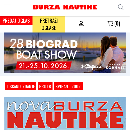
PREDAJ OGLAS
PRETRAŽI
(
0
)
OGLASE
TISKANO IZDANJE
BROJ 8
SVIBANJ 2002.