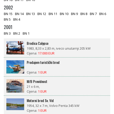
2002
BN 15
BN 14
BN 13
BN 12
BN 11
BN 10
BN 9
BN 8
BN 7
BN 6
BN 5
BN 4
2001
BN 3
BN 2
BN 1
Brodica Calypso
1983, 8,33 x 2,83 m, iveco unutarnji 205 kW
Cijena:
17.000 EUR
Prodajem turistički brod
Cijena:
1 EUR
M/B Providnost
21 x 6 m,
Cijena:
1 EUR
Motorni brod Sv. Vid
1954, 32 x 7 m, Volvo Penta 345 kW
Cijena:
1 EUR