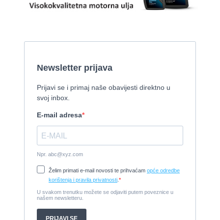
2010, 8,46 x 3,12 m, Mercruiser 235,4 kw
Cijena:
35.000 EUR
Prodaje se Gulet
2015, 27 x 7 m, Iveco aifo x 2
Cijena:
1.150.000 EUR
Izletnički brod - 94 osobe
1954, 16,60 x 5,10 m, FAMOS 129 KW
Cijena:
370.000 EUR
Tender Williams 325 TurboJet - sniženo!
2008, 325 x 1.7 m, weber 750
Cijena:
7.990 EUR
Damor 900 FURIA - EXTRA OPREMA - PRILIKA - SNIŽENA
CIJENA
2008, 8,98 x 3 m, Yanmar 200kW - unutranji, diesel
Cijena:
65.000 EUR
Prodajem jedrilicu ELAN 31 S
1987, 10 m x 3.4 m m, Yanmar 2GM20
Cijena:
27.000 EUR
Gulet Hera