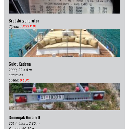
Brodski generator
Cijena:
1.500 EUR
Gulet Kadena
2000, 32 x 8 m
Cummins
Cijena:
0 EUR
Gumenjak Bura 5.0
2014, 4,95 x 2,30 m
Yamaha 40-70ks