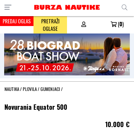
PREDAJ OGLAS
PRETRAŽI
(
0
)
OGLASE
NAUTIKA
/
PLOVILA
/
GUMENJACI
/
Novurania Equator 500
10.000
€