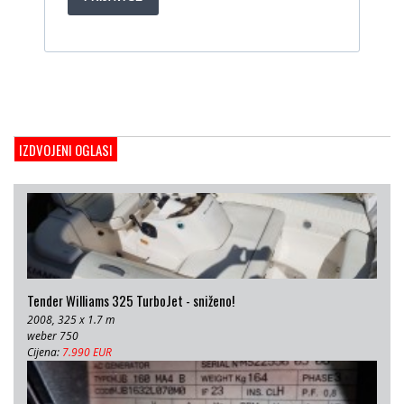
1998, 19 x 5 m, Volvo penta 306ks
Cijena:
35 EUR
M/B San snova
2009, 30 x 8 m, Iveco Aifo 8281 SRM 50
Cijena:
1.000.000 EUR
Gulet Adriatic Holiday
2008, 27 x 6.5 m, Volvo penta 350 KS
IZDVOJENI OGLASI
Cijena:
680 EUR
Tender Williams 325 TurboJet - sniženo!
2008, 325 x 1.7 m
weber 750
Cijena:
7.990 EUR