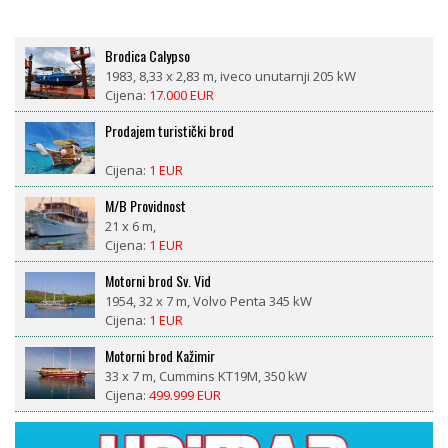
Brodica Calypso
1983, 8,33 x 2,83 m, iveco unutarnji 205 kW
Cijena:
17.000 EUR
Prodajem turistički brod
Cijena:
1 EUR
M/B Providnost
21 x 6 m,
Cijena:
1 EUR
Motorni brod Sv. Vid
1954, 32 x 7 m, Volvo Penta 345 kW
Cijena:
1 EUR
Motorni brod Kažimir
33 x 7 m, Cummins KT19M, 350 kW
Cijena:
499.999 EUR
LM 27 motorsailor