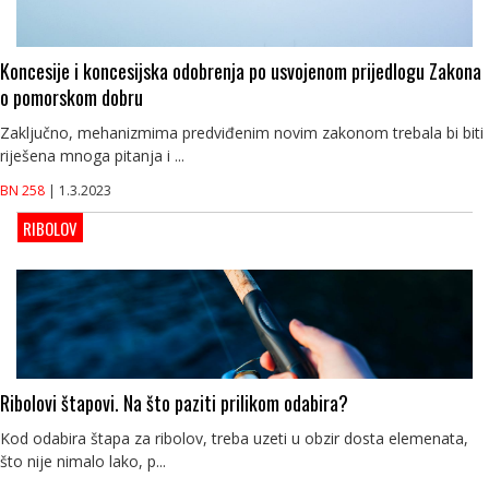
Koncesije i koncesijska odobrenja po usvojenom prijedlogu Zakona
o pomorskom dobru
Zaključno, mehanizmima predviđenim novim zakonom trebala bi biti
riješena mnoga pitanja i ...
BN 258
| 1.3.2023
RIBOLOV
Ribolovi štapovi. Na što paziti prilikom odabira?
Kod odabira štapa za ribolov, treba uzeti u obzir dosta elemenata,
što nije nimalo lako, p...