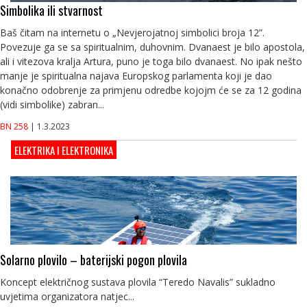
Simbolika ili stvarnost
Baš čitam na internetu o „Nevjerojatnoj simbolici broja 12”.
Povezuje ga se sa spiritualnim, duhovnim. Dvanaest je bilo apostola,
ali i vitezova kralja Artura, puno je toga bilo dvanaest. No ipak nešto
manje je spiritualna najava Europskog parlamenta koji je dao
konačno odobrenje za primjenu odredbe kojojm će se za 12 godina
(vidi simbolike) zabran...
BN 258
| 1.3.2023
ELEKTRIKA I ELEKTRONIKA
Solarno plovilo – baterijski pogon plovila
Koncept električnog sustava plovila “Teredo Navalis” sukladno
uvjetima organizatora natjec...