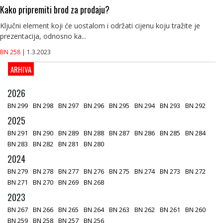
Kako pripremiti brod za prodaju?
Ključni element koji će uostalom i održati cijenu koju tražite je
prezentacija, odnosno ka...
BN 258
| 1.3.2023
ARHIVA
2026
BN 299
BN 298
BN 297
BN 296
BN 295
BN 294
BN 293
BN 292
2025
BN 291
BN 290
BN 289
BN 288
BN 287
BN 286
BN 285
BN 284
BN 283
BN 282
BN 281
BN 280
2024
BN 279
BN 278
BN 277
BN 276
BN 275
BN 274
BN 273
BN 272
BN 271
BN 270
BN 269
BN 268
2023
BN 267
BN 266
BN 265
BN 264
BN 263
BN 262
BN 261
BN 260
BN 259
BN 258
BN 257
BN 256