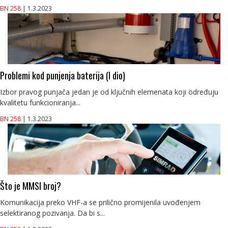
BN 258
| 1.3.2023
Problemi kod punjenja baterija (I dio)
Izbor pravog punjača jedan je od ključnih elemenata koji određuju
kvalitetu funkcioniranja...
BN 258
| 1.3.2023
Što je MMSI broj?
Komunikacija preko VHF-a se prilično promijenila uvođenjem
selektiranog pozivanja. Da bi s...