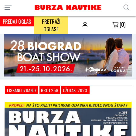
PREDAJ OGLAS
PRETRAŽI
(
0
)
OGLASE
TISKANO IZDANJE
BROJ 258
OŽUJAK 2023.