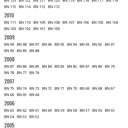
BN 123
BN 122
BN 121
BN 120
BN 119
BN 118
BN 117
BN 116
BN 115
BN 114
BN 113
BN 112
2010
BN 111
BN 110
BN 109
BN 108
BN 107
BN 106
BN 105
BN 104
BN 103
BN 102
BN 101
BN 100
2009
BN 99
BN 98
BN 97
BN 96
BN 95
BN 94
BN 93
BN 92
BN 91
BN 90
BN 89
BN 88
2008
BN 87
BN 86
BN 85
BN 84
BN 83
BN 82
BN 81
BN 80
BN 79
BN 78
BN 77
BN 76
2007
BN 75
BN 74
BN 73
BN 72
BN 71
BN 70
BN 69
BN 68
BN 67
BN 66
BN 65
BN 64
2006
BN 63
BN 62
BN 61
BN 60
BN 59
BN 58
BN 57
BN 56
BN 55
BN 54
BN 53
BN 52
2005