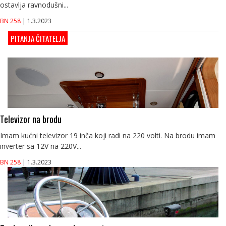
ostavlja ravnodušni...
BN 258
| 1.3.2023
PITANJA ČITATELJA
Televizor na brodu
Imam kućni televizor 19 inča koji radi na 220 volti. Na brodu imam
inverter sa 12V na 220V...
BN 258
| 1.3.2023