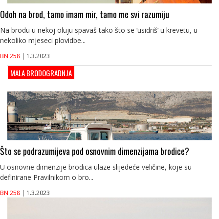
Odoh na brod, tamo imam mir, tamo me svi razumiju
Na brodu u nekoj oluju spavaš tako što se ‘usidriš’ u krevetu, u
nekoliko mjeseci plovidbe...
BN 258
| 1.3.2023
MALA BRODOGRADNJA
Što se podrazumijeva pod osnovnim dimenzijama brodice?
U osnovne dimenzije brodica ulaze slijedeće veličine, koje su
definirane Pravilnikom o bro...
BN 258
| 1.3.2023