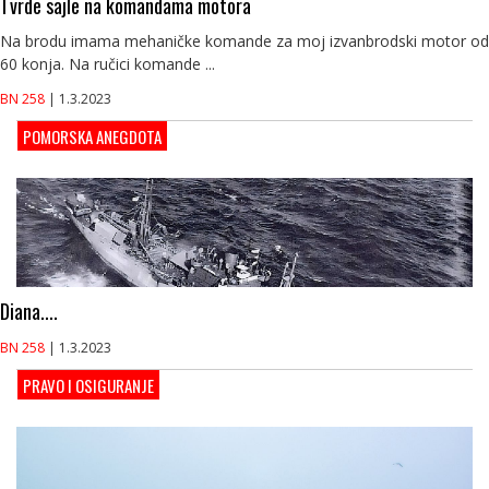
Tvrde sajle na komandama motora
Na brodu imama mehaničke komande za moj izvanbrodski motor od
60 konja. Na ručici komande ...
BN 258
| 1.3.2023
POMORSKA ANEGDOTA
Diana....
BN 258
| 1.3.2023
PRAVO I OSIGURANJE