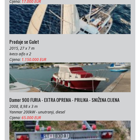
Cijena:
17.000 EUR
Prodaje se Gulet
2015, 27 x 7 m
Iveco aifo x 2
Cijena:
1.150.000 EUR
Damor 900 FURIA - EXTRA OPREMA - PRILIKA - SNIŽENA CIJENA
2008, 8,98 x 3 m
Yanmar 200kW - unutranji, diesel
Cijena:
65.000 EUR