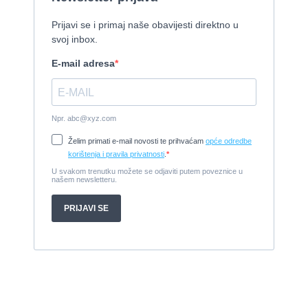
1954, 16,60 x 5,10 m, FAMOS 129 KW
Cijena:
370.000 EUR
Tender Williams 325 TurboJet - sniženo!
2008, 325 x 1.7 m, weber 750
Cijena:
7.990 EUR
Damor 900 FURIA - EXTRA OPREMA - PRILIKA - SNIŽENA
CIJENA
2008, 8,98 x 3 m, Yanmar 200kW - unutranji, diesel
Cijena:
65.000 EUR
Prodajem jedrilicu ELAN 31 S
1987, 10 m x 3.4 m m, Yanmar 2GM20
Cijena:
27.000 EUR
Gulet Hera
1998, 19 x 5 m, Volvo penta 306ks
Cijena:
35 EUR
M/B San snova
2009, 30 x 8 m, Iveco Aifo 8281 SRM 50
Cijena:
1.000.000 EUR
Gulet Adriatic Holiday