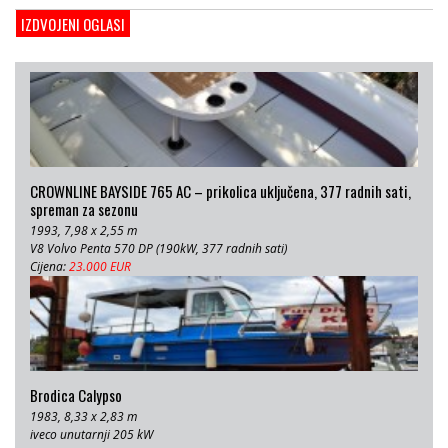
2008, 27 x 6.5 m, Volvo penta 350 KS
IZDVOJENI OGLASI
Cijena:
680 EUR
CROWNLINE BAYSIDE 765 AC – prikolica uključena, 377 radnih sati,
spreman za sezonu
1993, 7,98 x 2,55 m
V8 Volvo Penta 570 DP (190kW, 377 radnih sati)
Cijena:
23.000 EUR
Brodica Calypso
1983, 8,33 x 2,83 m
iveco unutarnji 205 kW