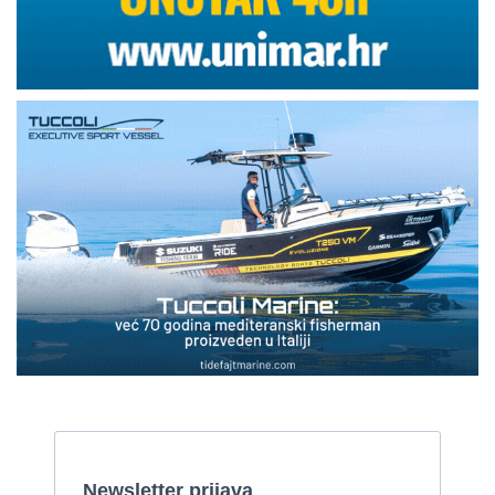
2008, Catepilar
Cijena:
1 EUR
Fratelli Aprea odlično održavan
2002, 7.8 x 2 m, 2 Yanmar motora od 85 kw
Cijena:
59.000 EUR
Gulet
2008, 27 x 7,50 m, Iveco Aifo 331 kW
Cijena:
1 EUR
Gulet Kadena
2000, 32 x 8 m, Cummins
Pirelli 770 EFB
2010, 8,46 x 3,12 m, Mercruiser 235,4 kw
Cijena:
35.000 EUR
Prodaje se Gulet
2015, 27 x 7 m, Iveco aifo x 2
Cijena:
1.150.000 EUR
Izletnički brod - 94 osobe