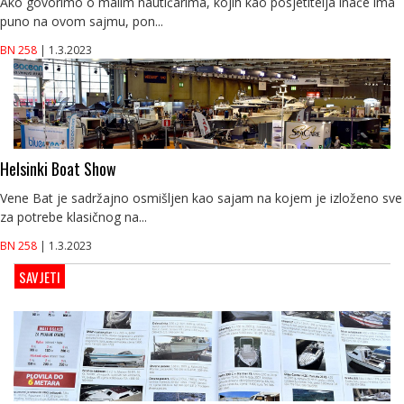
Ako govorimo o malim nautičarima, kojih kao posjetitelja inače ima
puno na ovom sajmu, pon...
BN 258
| 1.3.2023
Helsinki Boat Show
Vene Bat je sadržajno osmišljen kao sajam na kojem je izloženo sve
za potrebe klasičnog na...
BN 258
| 1.3.2023
SAVJETI