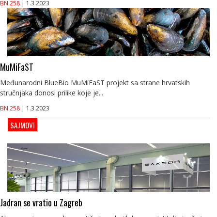
BN 258
| 1.3.2023
MuMiFaST
Međunarodni BlueBio MuMiFaST projekt sa strane hrvatskih
stručnjaka donosi prilike koje je...
BN 258
| 1.3.2023
SAJMOVI
Jadran se vratio u Zagreb