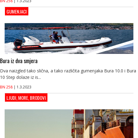
BN 258
| 1.3.2023
GUMENJACI
Bura iz dva smjera
Dva naizgled tako slična, a tako različita gumenjaka Bura 10.0 i Bura
10 Step dolaze iz is...
BN 258
| 1.3.2023
LJUDI, MORE, BRODOVI