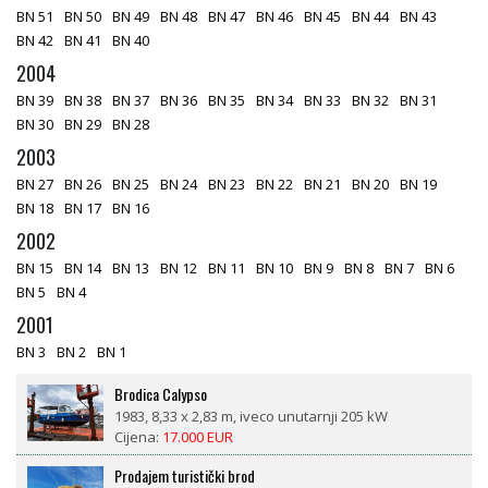
BN 51
BN 50
BN 49
BN 48
BN 47
BN 46
BN 45
BN 44
BN 43
BN 42
BN 41
BN 40
2004
BN 39
BN 38
BN 37
BN 36
BN 35
BN 34
BN 33
BN 32
BN 31
BN 30
BN 29
BN 28
2003
BN 27
BN 26
BN 25
BN 24
BN 23
BN 22
BN 21
BN 20
BN 19
BN 18
BN 17
BN 16
2002
BN 15
BN 14
BN 13
BN 12
BN 11
BN 10
BN 9
BN 8
BN 7
BN 6
BN 5
BN 4
2001
BN 3
BN 2
BN 1
Brodica Calypso
1983, 8,33 x 2,83 m, iveco unutarnji 205 kW
Cijena:
17.000 EUR
Prodajem turistički brod