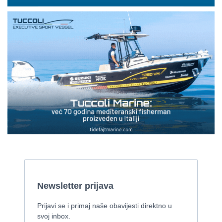
Cijena:
59.000 EUR
Gulet
2008, 27 x 7,50 m, Iveco Aifo 331 kW
Cijena:
1 EUR
Gulet Kadena
2000, 32 x 8 m, Cummins
Pirelli 770 EFB
2010, 8,46 x 3,12 m, Mercruiser 235,4 kw
Cijena:
35.000 EUR
Prodaje se Gulet
2015, 27 x 7 m, Iveco aifo x 2
Cijena:
1.150.000 EUR
Izletnički brod - 94 osobe
1954, 16,60 x 5,10 m, FAMOS 129 KW
Cijena:
370.000 EUR
Tender Williams 325 TurboJet - sniženo!
2008, 325 x 1.7 m, weber 750