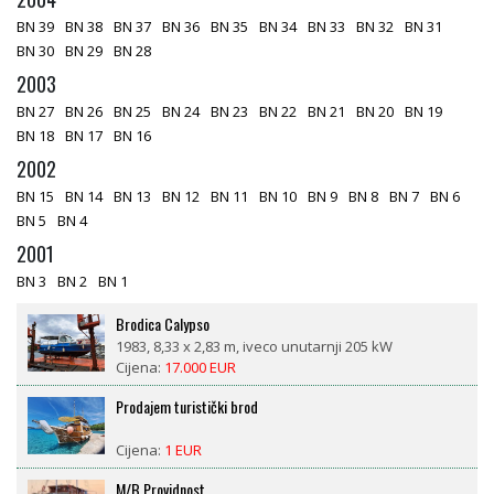
BN 39
BN 38
BN 37
BN 36
BN 35
BN 34
BN 33
BN 32
BN 31
BN 30
BN 29
BN 28
2003
BN 27
BN 26
BN 25
BN 24
BN 23
BN 22
BN 21
BN 20
BN 19
BN 18
BN 17
BN 16
2002
BN 15
BN 14
BN 13
BN 12
BN 11
BN 10
BN 9
BN 8
BN 7
BN 6
BN 5
BN 4
2001
BN 3
BN 2
BN 1
Brodica Calypso
1983, 8,33 x 2,83 m, iveco unutarnji 205 kW
Cijena:
17.000 EUR
Prodajem turistički brod
Cijena:
1 EUR
M/B Providnost
21 x 6 m,
Cijena:
1 EUR