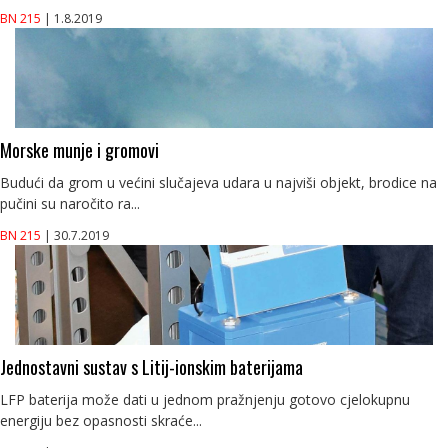
BN 215
| 1.8.2019
Morske munje i gromovi
Budući da grom u većini slučajeva udara u najviši objekt, brodice na
pučini su naročito ra...
BN 215
| 30.7.2019
Jednostavni sustav s Litij-ionskim baterijama
LFP baterija može dati u jednom pražnjenju gotovo cjelokupnu
energiju bez opasnosti skraće...