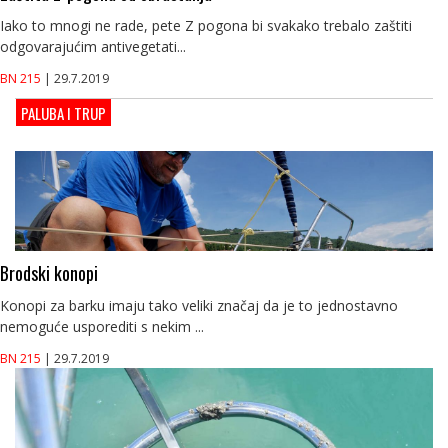
Iako to mnogi ne rade, pete Z pogona bi svakako trebalo zaštiti
odgovarajućim antivegetati...
BN 215
| 29.7.2019
PALUBA I TRUP
Brodski konopi
Konopi za barku imaju tako veliki značaj da je to jednostavno
nemoguće usporediti s nekim ...
BN 215
| 29.7.2019