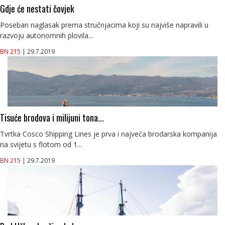
Gdje će nestati čovjek
Poseban naglasak prema stručnjacima koji su najviše napravili u
razvoju autonomnih plovila...
BN 215
| 29.7.2019
Tisuće brodova i milijuni tona...
Tvrtka Cosco Shipping Lines je prva i najveća brodarska kompanija
na svijetu s flotom od 1...
BN 215
| 29.7.2019