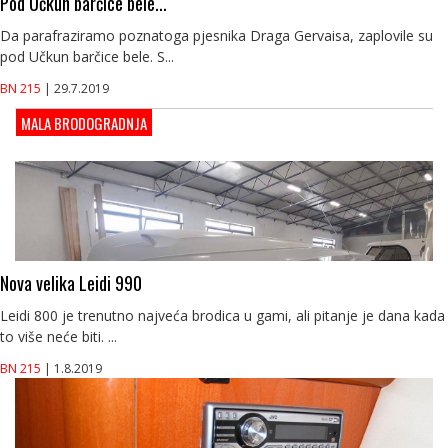
Pod Učkun barčice bele...
Da parafraziramo poznatoga pjesnika Draga Gervaisa, zaplovile su
pod Učkun barčice bele. S...
BN 215
| 29.7.2019
MALA BRODOGRADNJA
Nova velika Leidi 990
Leidi 800 je trenutno najveća brodica u gami, ali pitanje je dana kada
to više neće biti. ...
BN 215
| 1.8.2019