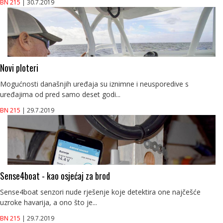
BN 215
| 30.7.2019
Novi ploteri
Mogućnosti današnjih uređaja su iznimne i neusporedive s
uređajima od pred samo deset godi...
BN 215
| 29.7.2019
Sense4boat - kao osjećaj za brod
Sense4boat senzori nude rješenje koje detektira one najčešće
uzroke havarija, a ono što je...
BN 215
| 29.7.2019