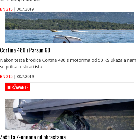
BN 215
| 30.7.2019
Cortina 480 i Parsun 60
Nakon testa brodice Cortina 480 s motorima od 50 KS ukazala nam
se prilika testirati istu ...
BN 215
| 30.7.2019
ODRŽAVANJE
Zaštita Z-pogona od obrastanja