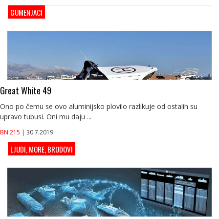
GUMENJACI
Great White 49
Ono po čemu se ovo aluminijsko plovilo razlikuje od ostalih su
upravo tubusi. Oni mu daju ...
BN 215
| 30.7.2019
LJUDI, MORE, BRODOVI