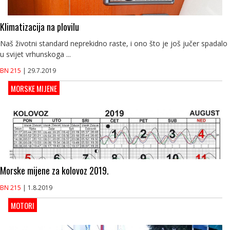
Klimatizacija na plovilu
Naš životni standard neprekidno raste, i ono što je još jučer spadalo
u svijet vrhunskoga ...
BN 215
| 29.7.2019
MORSKE MIJENE
Morske mijene za kolovoz 2019.
BN 215
| 1.8.2019
MOTORI