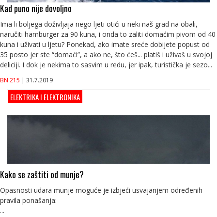
Kad puno nije dovoljno
Ima li boljega doživljaja nego ljeti otići u neki naš grad na obali,
naručiti hamburger za 90 kuna, i onda to zaliti domaćim pivom od 40
kuna i uživati u ljetu? Ponekad, ako imate sreće dobijete popust od
35 posto jer ste “domaći”, a ako ne, što ćeš... platiš i uživaš u svojoj
deliciji. I dok je nekima to sasvim u redu, jer ipak, turistička je sezo...
BN 215
| 31.7.2019
ELEKTRIKA I ELEKTRONIKA
Kako se zaštiti od munje?
Opasnosti udara munje moguće je izbjeći usvajanjem određenih
pravila ponašanja:
...