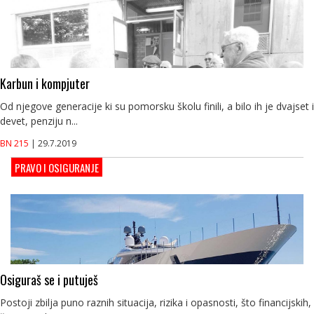
Karbun i kompjuter
Od njegove generacije ki su pomorsku školu finili, a bilo ih je dvajset i
devet, penziju n...
BN 215
| 29.7.2019
PRAVO I OSIGURANJE
Osiguraš se i putuješ
Postoji zbilja puno raznih situacija, rizika i opasnosti, što financijskih,