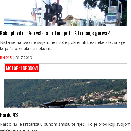
Kako ploviti brže i više, a pritom potrošiti manje goriva?
Ništa se na ovome svijetu ne može pokrenuti bez neke sile, snage
koja će pomaknuti neku ma...
BN 215
| 31.7.2019
MOTORNI BRODOVI
Pardo 43 T
Pardo 43 je krstarica u punom smislu te riječi. To je brod koji svojom
veličinom, motoriza...