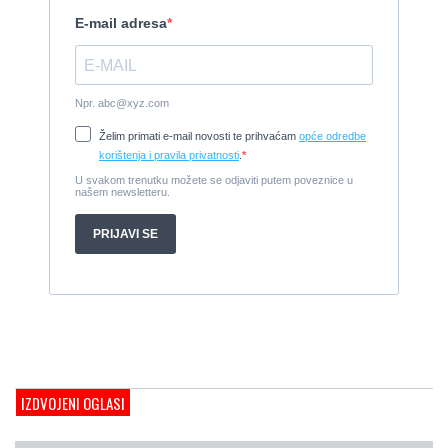
Cijena:
7.990 EUR
Damor 900 FURIA - EXTRA OPREMA - PRILIKA - SNIŽENA
CIJENA
2008, 8,98 x 3 m, Yanmar 200kW - unutranji, diesel
Cijena:
65.000 EUR
Prodajem jedrilicu ELAN 31 S
1987, 10 m x 3.4 m m, Yanmar 2GM20
Cijena:
27.000 EUR
Gulet Hera
1998, 19 x 5 m, Volvo penta 306ks
Cijena:
35 EUR
M/B San snova
2009, 30 x 8 m, Iveco Aifo 8281 SRM 50
Cijena:
1.000.000 EUR
Gulet Adriatic Holiday
2008, 27 x 6.5 m, Volvo penta 350 KS
Cijena:
680 EUR
IZDVOJENI OGLASI