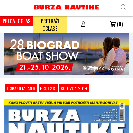
PREDAJ OGLAS
PRETRAŽI
(
0
)
OGLASE
TISKANO IZDANJE
BROJ 215
KOLOVOZ 2019.