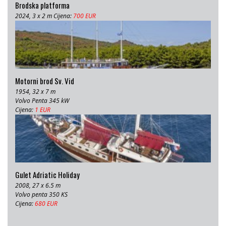
Brodska platforma
2024, 3 x 2 m Cijena:
700 EUR
Motorni brod Sv. Vid
1954, 32 x 7 m
Volvo Penta 345 kW
Cijena:
1 EUR
Gulet Adriatic Holiday
2008, 27 x 6.5 m
Volvo penta 350 KS
Cijena:
680 EUR