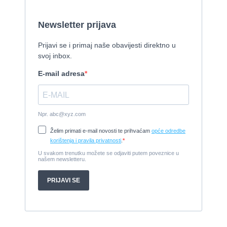
Cijena:
1.150.000 EUR
Izletnički brod - 94 osobe
1954, 16,60 x 5,10 m, FAMOS 129 KW
Cijena:
370.000 EUR
Tender Williams 325 TurboJet - sniženo!
2008, 325 x 1.7 m, weber 750
Cijena:
7.990 EUR
Damor 900 FURIA - EXTRA OPREMA - PRILIKA - SNIŽENA
CIJENA
2008, 8,98 x 3 m, Yanmar 200kW - unutranji, diesel
Cijena:
65.000 EUR
Prodajem jedrilicu ELAN 31 S
1987, 10 m x 3.4 m m, Yanmar 2GM20
Cijena:
27.000 EUR
Gulet Hera
1998, 19 x 5 m, Volvo penta 306ks
Cijena:
35 EUR
M/B San snova
2009, 30 x 8 m, Iveco Aifo 8281 SRM 50