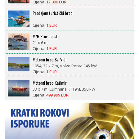
Cijena:
17.000 EUR
Prodajem turistički brod
Cijena:
1 EUR
M/B Providnost
21 x 6 m,
Cijena:
1 EUR
Motorni brod Sv. Vid
1954, 32 x 7 m, Volvo Penta 345 kW
Cijena:
1 EUR
Motorni brod Kažimir
33 x 7 m, Cummins KT19M, 350 kW
Cijena:
499.999 EUR
LM 27 motorsailor
1981, 8,4 x 2,6 m, Nani 29 ks diesel
Cijena:
18.500 EUR
CROWNLINE BAYSIDE 765 AC – prikolica uključena, 377
radnih sati, spreman za sezonu