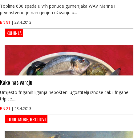
Topline 600 spada u vrh ponude gumenjaka WAV Marine i
prvenstveno je namijenjen uživanju u...
BN 81
| 23.4.2013
KUHINJA
Kako nas varaju
Umjesto friganih liganja nepošteni ugostitelji iznose čak i frigane
tripice....
BN 81
| 23.4.2013
LJUDI, MORE, BRODOVI