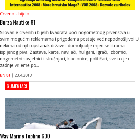
Crveno - bijelo
Burza Nautike 81
Silovanje crvenih i bijelih kvadrata uoči nogometnog prvenstva u
svim mogućim reklamama i prigodama postaje već nepodnošljivo! U
nekima od njih opstanak države i domoljublje mjeri se litrama
ispijenog piva. Zastave, karte, navijači, huligani, igrači, izbornici,
nogometni savjetnici i stručnjaci, kladionice, političari, sve to je u
zadnje vrijeme po...
BN 81
| 23.4.2013
GUMENJACI
Wav Marine Topline 600