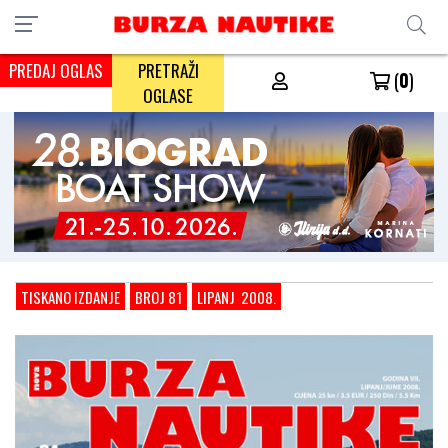
PREDAJ OGLAS
PRETRAŽI
(
0
)
OGLASE
TISKANO IZDANJE
BROJ 81
LIPANJ 2008.