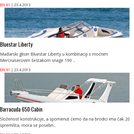
BN 81
| 23.4.2013
Bluestar Liberty
Mađarski gliser Bluestar Liberty u kombinaciji s moćnim
Mercruiserovim šestakom snage 190 ...
BN 81
| 23.4.2013
Barracuda 650 Cabin
Složenost konstrukcije, a spomenut ćemo da na brodici ima čak 20
spremišta, mora se posebn...