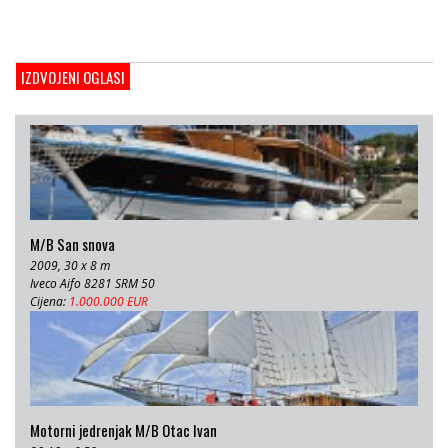
Cijena:
1.000.000 EUR
Gulet Adriatic Holiday
2008, 27 x 6.5 m, Volvo penta 350 KS
IZDVOJENI OGLASI
Cijena:
680 EUR
M/B San snova
2009, 30 x 8 m
Iveco Aifo 8281 SRM 50
Cijena:
1.000.000 EUR
Motorni jedrenjak M/B Otac Ivan