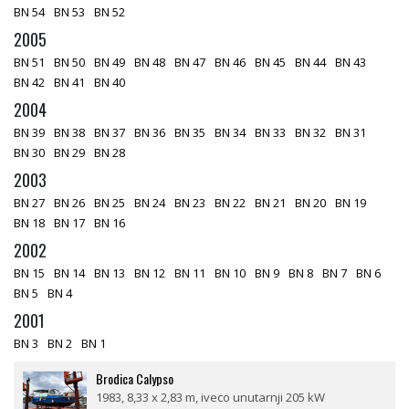
BN 54
BN 53
BN 52
2005
BN 51
BN 50
BN 49
BN 48
BN 47
BN 46
BN 45
BN 44
BN 43
BN 42
BN 41
BN 40
2004
BN 39
BN 38
BN 37
BN 36
BN 35
BN 34
BN 33
BN 32
BN 31
BN 30
BN 29
BN 28
2003
BN 27
BN 26
BN 25
BN 24
BN 23
BN 22
BN 21
BN 20
BN 19
BN 18
BN 17
BN 16
2002
BN 15
BN 14
BN 13
BN 12
BN 11
BN 10
BN 9
BN 8
BN 7
BN 6
BN 5
BN 4
2001
BN 3
BN 2
BN 1
Brodica Calypso
1983, 8,33 x 2,83 m, iveco unutarnji 205 kW