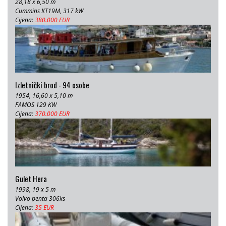
28,18 x 6,50 m
Cummins KT19M, 317 kW
Cijena:
380.000 EUR
Izletnički brod - 94 osobe
1954, 16,60 x 5,10 m
FAMOS 129 KW
Cijena:
370.000 EUR
Gulet Hera
1998, 19 x 5 m
Volvo penta 306ks
Cijena:
35 EUR