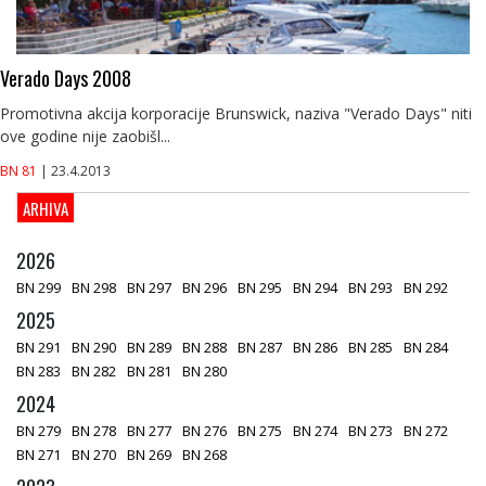
Verado Days 2008
Promotivna akcija korporacije Brunswick, naziva "Verado Days" niti
ove godine nije zaobišl...
BN 81
| 23.4.2013
ARHIVA
2026
BN 299
BN 298
BN 297
BN 296
BN 295
BN 294
BN 293
BN 292
2025
BN 291
BN 290
BN 289
BN 288
BN 287
BN 286
BN 285
BN 284
BN 283
BN 282
BN 281
BN 280
2024
BN 279
BN 278
BN 277
BN 276
BN 275
BN 274
BN 273
BN 272
BN 271
BN 270
BN 269
BN 268