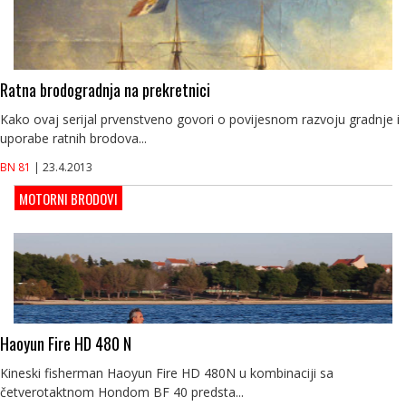
Ratna brodogradnja na prekretnici
Kako ovaj serijal prvenstveno govori o povijesnom razvoju gradnje i
uporabe ratnih brodova...
BN 81
| 23.4.2013
MOTORNI BRODOVI
Haoyun Fire HD 480 N
Kineski fisherman Haoyun Fire HD 480N u kombinaciji sa
četverotaktnom Hondom BF 40 predsta...