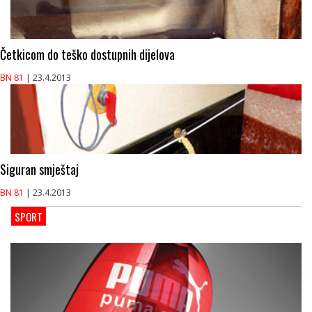
Četkicom do teško dostupnih dijelova
BN 81
| 23.4.2013
Siguran smještaj
BN 81
| 23.4.2013
SPORT