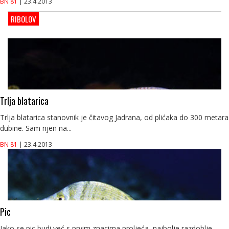
BN 81
| 23.4.2013
RIBOLOV
Trlja blatarica
Trlja blatarica stanovnik je čitavog Jadrana, od plićaka do 300 metara
dubine. Sam njen na...
BN 81
| 23.4.2013
Pic
Iako se pic budi već s prvim znacima proljeća, najbolje razdoblje