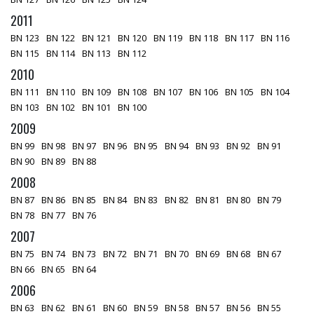
2011
BN 123
BN 122
BN 121
BN 120
BN 119
BN 118
BN 117
BN 116
BN 115
BN 114
BN 113
BN 112
2010
BN 111
BN 110
BN 109
BN 108
BN 107
BN 106
BN 105
BN 104
BN 103
BN 102
BN 101
BN 100
2009
BN 99
BN 98
BN 97
BN 96
BN 95
BN 94
BN 93
BN 92
BN 91
BN 90
BN 89
BN 88
2008
BN 87
BN 86
BN 85
BN 84
BN 83
BN 82
BN 81
BN 80
BN 79
BN 78
BN 77
BN 76
2007
BN 75
BN 74
BN 73
BN 72
BN 71
BN 70
BN 69
BN 68
BN 67
BN 66
BN 65
BN 64
2006
BN 63
BN 62
BN 61
BN 60
BN 59
BN 58
BN 57
BN 56
BN 55