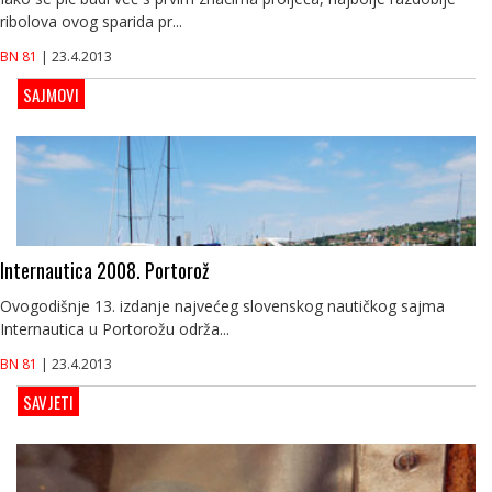
ribolova ovog sparida pr...
BN 81
| 23.4.2013
SAJMOVI
Internautica 2008. Portorož
Ovogodišnje 13. izdanje najvećeg slovenskog nautičkog sajma
Internautica u Portorožu održa...
BN 81
| 23.4.2013
SAVJETI