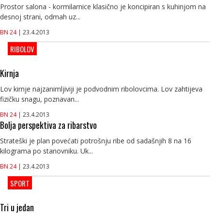
Prostor salona - kormilarnice klasično je koncipiran s kuhinjom na
desnoj strani, odmah uz...
BN 24
| 23.4.2013
RIBOLOV
Kirnja
Lov kirnje najzanimljiviji je podvodnim ribolovcima. Lov zahtijeva
fizičku snagu, poznavan...
BN 24
| 23.4.2013
Bolja perspektiva za ribarstvo
Strateški je plan povećati potrošnju ribe od sadašnjih 8 na 16
kilograma po stanovniku. Uk...
BN 24
| 23.4.2013
SPORT
Tri u jedan