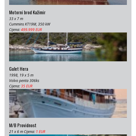
Motorni brod Kažimir
33 x 7 m
Cummins KT19M, 350 kW
Cijena:
499.999 EUR
Gulet Hera
1998, 19 x 5 m
Volvo penta 306ks
Cijena:
35 EUR
M/B Providnost
21 x 6 m Cijena:
1 EUR