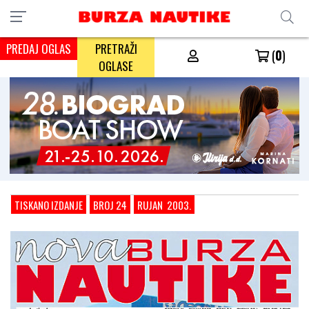
PREDAJ OGLAS
PRETRAŽI
(
0
)
OGLASE
TISKANO IZDANJE
BROJ 24
RUJAN 2003.