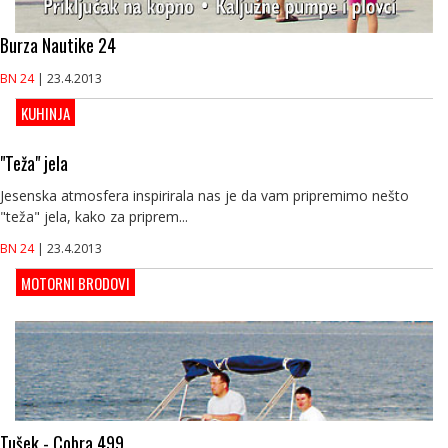
Burza Nautike 24
BN 24
| 23.4.2013
KUHINJA
"Teža" jela
Jesenska atmosfera inspirirala nas je da vam pripremimo nešto
"teža" jela, kako za priprem...
BN 24
| 23.4.2013
MOTORNI BRODOVI
Tušek - Cobra 499