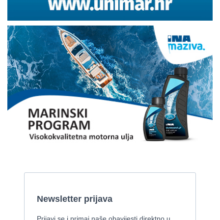
Fratelli Aprea odlično održavan
2002, 7.8 x 2 m, 2 Yanmar motora od 85 kw
Cijena:
59.000 EUR
Gulet
2008, 27 x 7,50 m, Iveco Aifo 331 kW
Cijena:
1 EUR
Gulet Kadena
2000, 32 x 8 m, Cummins
Pirelli 770 EFB
2010, 8,46 x 3,12 m, Mercruiser 235,4 kw
Cijena:
35.000 EUR
Prodaje se Gulet
2015, 27 x 7 m, Iveco aifo x 2
Cijena:
1.150.000 EUR
Izletnički brod - 94 osobe
1954, 16,60 x 5,10 m, FAMOS 129 KW
Cijena:
370.000 EUR