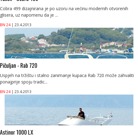
Cobra 499 dizajnirana je po uzoru na većinu modernih otvorenih
glisera, uz napomenu da je ...
BN 24
| 23.4.2013
Pičuljan - Rab 720
Uspjeh na tržištu i stalno zanimanje kupaca Rab 720 može zahvaliti
ponajprije spoju tradic...
BN 24
| 23.4.2013
Astinor 1000 LX