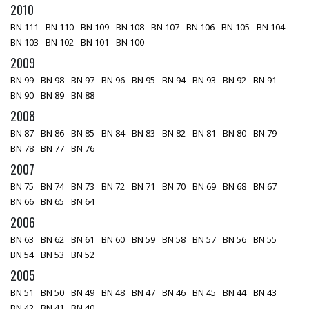
2010
BN 111
BN 110
BN 109
BN 108
BN 107
BN 106
BN 105
BN 104
BN 103
BN 102
BN 101
BN 100
2009
BN 99
BN 98
BN 97
BN 96
BN 95
BN 94
BN 93
BN 92
BN 91
BN 90
BN 89
BN 88
2008
BN 87
BN 86
BN 85
BN 84
BN 83
BN 82
BN 81
BN 80
BN 79
BN 78
BN 77
BN 76
2007
BN 75
BN 74
BN 73
BN 72
BN 71
BN 70
BN 69
BN 68
BN 67
BN 66
BN 65
BN 64
2006
BN 63
BN 62
BN 61
BN 60
BN 59
BN 58
BN 57
BN 56
BN 55
BN 54
BN 53
BN 52
2005
BN 51
BN 50
BN 49
BN 48
BN 47
BN 46
BN 45
BN 44
BN 43
BN 42
BN 41
BN 40