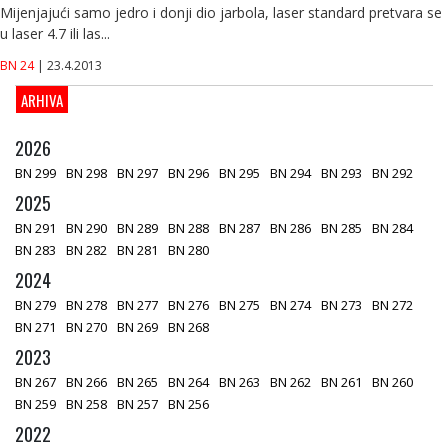
Mijenjajući samo jedro i donji dio jarbola, laser standard pretvara se
u laser 4.7 ili las...
BN 24
| 23.4.2013
ARHIVA
2026
BN 299
BN 298
BN 297
BN 296
BN 295
BN 294
BN 293
BN 292
2025
BN 291
BN 290
BN 289
BN 288
BN 287
BN 286
BN 285
BN 284
BN 283
BN 282
BN 281
BN 280
2024
BN 279
BN 278
BN 277
BN 276
BN 275
BN 274
BN 273
BN 272
BN 271
BN 270
BN 269
BN 268
2023
BN 267
BN 266
BN 265
BN 264
BN 263
BN 262
BN 261
BN 260
BN 259
BN 258
BN 257
BN 256
2022