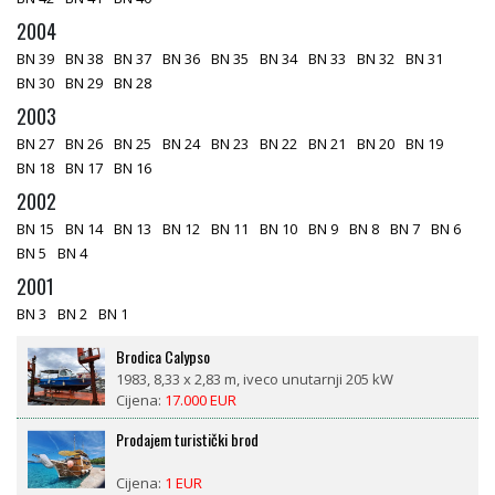
2004
BN 39
BN 38
BN 37
BN 36
BN 35
BN 34
BN 33
BN 32
BN 31
BN 30
BN 29
BN 28
2003
BN 27
BN 26
BN 25
BN 24
BN 23
BN 22
BN 21
BN 20
BN 19
BN 18
BN 17
BN 16
2002
BN 15
BN 14
BN 13
BN 12
BN 11
BN 10
BN 9
BN 8
BN 7
BN 6
BN 5
BN 4
2001
BN 3
BN 2
BN 1
Brodica Calypso
1983, 8,33 x 2,83 m, iveco unutarnji 205 kW
Cijena:
17.000 EUR
Prodajem turistički brod
Cijena:
1 EUR