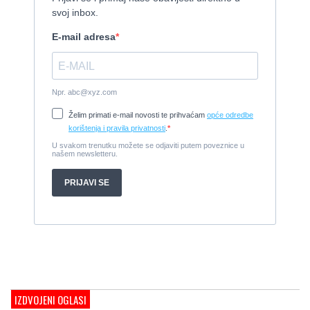
Tender Williams 325 TurboJet - sniženo!
2008, 325 x 1.7 m, weber 750
Cijena:
7.990 EUR
Damor 900 FURIA - EXTRA OPREMA - PRILIKA - SNIŽENA
CIJENA
2008, 8,98 x 3 m, Yanmar 200kW - unutranji, diesel
Cijena:
65.000 EUR
Prodajem jedrilicu ELAN 31 S
1987, 10 m x 3.4 m m, Yanmar 2GM20
Cijena:
27.000 EUR
Gulet Hera
1998, 19 x 5 m, Volvo penta 306ks
Cijena:
35 EUR
M/B San snova
2009, 30 x 8 m, Iveco Aifo 8281 SRM 50
Cijena:
1.000.000 EUR
Gulet Adriatic Holiday
2008, 27 x 6.5 m, Volvo penta 350 KS
IZDVOJENI OGLASI
Cijena:
680 EUR