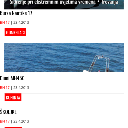
Burza Nautike 17
BN 17
| 23.4.2013
GUMENJACI
Dumi MH450
BN 17
| 23.4.2013
KUHINJA
ŠKOLJKE
BN 17
| 23.4.2013