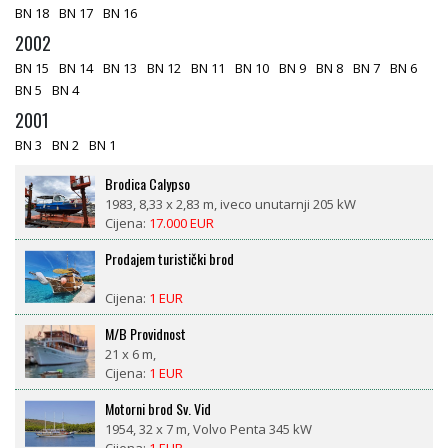
BN 18
BN 17
BN 16
2002
BN 15
BN 14
BN 13
BN 12
BN 11
BN 10
BN 9
BN 8
BN 7
BN 6
BN 5
BN 4
2001
BN 3
BN 2
BN 1
Brodica Calypso
1983, 8,33 x 2,83 m, iveco unutarnji 205 kW
Cijena:
17.000 EUR
Prodajem turistički brod
Cijena:
1 EUR
M/B Providnost
21 x 6 m,
Cijena:
1 EUR
Motorni brod Sv. Vid
1954, 32 x 7 m, Volvo Penta 345 kW