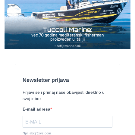
Cijena:
1 EUR
Gulet Kadena
2000, 32 x 8 m, Cummins
Pirelli 770 EFB
2010, 8,46 x 3,12 m, Mercruiser 235,4 kw
Cijena:
35.000 EUR
Prodaje se Gulet
2015, 27 x 7 m, Iveco aifo x 2
Cijena:
1.150.000 EUR
Izletnički brod - 94 osobe
1954, 16,60 x 5,10 m, FAMOS 129 KW
Cijena:
370.000 EUR
Tender Williams 325 TurboJet - sniženo!
2008, 325 x 1.7 m, weber 750
Cijena:
7.990 EUR
Damor 900 FURIA - EXTRA OPREMA - PRILIKA - SNIŽENA
CIJENA