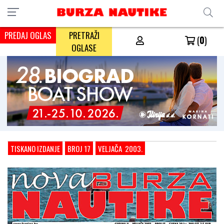
PREDAJ OGLAS
PRETRAŽI
(
0
)
OGLASE
TISKANO IZDANJE
BROJ 17
VELJAČA 2003.