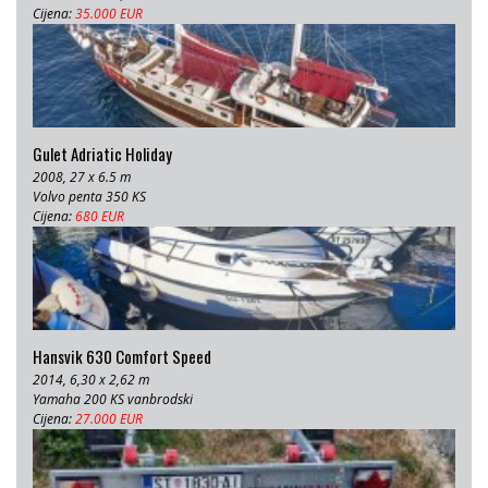
Cijena:
35.000 EUR
Gulet Adriatic Holiday
2008, 27 x 6.5 m
Volvo penta 350 KS
Cijena:
680 EUR
Hansvik 630 Comfort Speed
2014, 6,30 x 2,62 m
Yamaha 200 KS vanbrodski
Cijena:
27.000 EUR