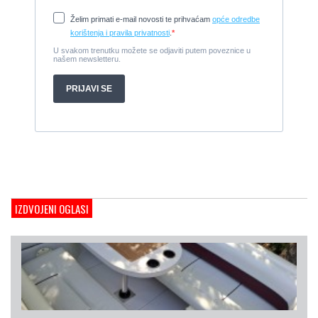
2008, 8,98 x 3 m, Yanmar 200kW - unutranji, diesel
Cijena:
65.000 EUR
Prodajem jedrilicu ELAN 31 S
1987, 10 m x 3.4 m m, Yanmar 2GM20
Cijena:
27.000 EUR
Gulet Hera
1998, 19 x 5 m, Volvo penta 306ks
Cijena:
35 EUR
M/B San snova
2009, 30 x 8 m, Iveco Aifo 8281 SRM 50
Cijena:
1.000.000 EUR
Gulet Adriatic Holiday
2008, 27 x 6.5 m, Volvo penta 350 KS
IZDVOJENI OGLASI
Cijena:
680 EUR