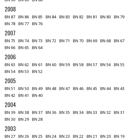
2008
BN 87
BN 86
BN 85
BN 84
BN 83
BN 82
BN 81
BN 80
BN 79
BN 78
BN 77
BN 76
2007
BN 75
BN 74
BN 73
BN 72
BN 71
BN 70
BN 69
BN 68
BN 67
BN 66
BN 65
BN 64
2006
BN 63
BN 62
BN 61
BN 60
BN 59
BN 58
BN 57
BN 56
BN 55
BN 54
BN 53
BN 52
2005
BN 51
BN 50
BN 49
BN 48
BN 47
BN 46
BN 45
BN 44
BN 43
BN 42
BN 41
BN 40
2004
BN 39
BN 38
BN 37
BN 36
BN 35
BN 34
BN 33
BN 32
BN 31
BN 30
BN 29
BN 28
2003
BN 27
BN 26
BN 25
BN 24
BN 23
BN 22
BN 21
BN 20
BN 19