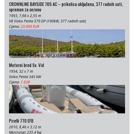
CROWNLINE BAYSIDE 765 AC – prikolica uključena, 377 radnih sati,
spreman za sezonu
1993, 7,98 x 2,55 m
V8 Volvo Penta 570 DP (190kW, 377 radnih sati)
Cijena:
23.000 EUR
Motorni brod Sv. Vid
1954, 32 x 7 m
Volvo Penta 345 kW
Cijena:
1 EUR
Pirelli 770 EFB
2010, 8,46 x 3,12 m
Mercruiser 235,4 kw