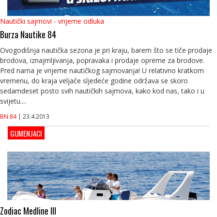
Nautički sajmovi - vrijeme odluka
Burza Nautike 84
Ovogodišnja nautička sezona je pri kraju, barem što se tiče prodaje
brodova, iznajmljivanja, popravaka i prodaje opreme za brodove.
Pred nama je vrijeme nautičkog sajmovanja! U relativno kratkom
vremenu, do kraja veljače sljedeće godine održava se skoro
sedamdeset posto svih nautičkih sajmova, kako kod nas, tako i u
svijetu....
BN 84
| 23.4.2013
GUMENJACI
Zodiac Medline III