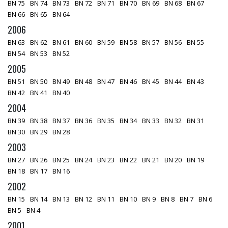
BN 75
BN 74
BN 73
BN 72
BN 71
BN 70
BN 69
BN 68
BN 67
BN 66
BN 65
BN 64
2006
BN 63
BN 62
BN 61
BN 60
BN 59
BN 58
BN 57
BN 56
BN 55
BN 54
BN 53
BN 52
2005
BN 51
BN 50
BN 49
BN 48
BN 47
BN 46
BN 45
BN 44
BN 43
BN 42
BN 41
BN 40
2004
BN 39
BN 38
BN 37
BN 36
BN 35
BN 34
BN 33
BN 32
BN 31
BN 30
BN 29
BN 28
2003
BN 27
BN 26
BN 25
BN 24
BN 23
BN 22
BN 21
BN 20
BN 19
BN 18
BN 17
BN 16
2002
BN 15
BN 14
BN 13
BN 12
BN 11
BN 10
BN 9
BN 8
BN 7
BN 6
BN 5
BN 4
2001