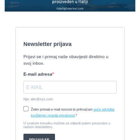
2010, 8,46 x 3,12 m, Mercruiser 235,4 kw
Cijena:
35.000 EUR
Prodaje se Gulet
2015, 27 x 7 m, Iveco aifo x 2
Cijena:
1.150.000 EUR
Izletnički brod - 94 osobe
1954, 16,60 x 5,10 m, FAMOS 129 KW
Cijena:
370.000 EUR
Tender Williams 325 TurboJet - sniženo!
2008, 325 x 1.7 m, weber 750
Cijena:
7.990 EUR
Damor 900 FURIA - EXTRA OPREMA - PRILIKA - SNIŽENA
CIJENA
2008, 8,98 x 3 m, Yanmar 200kW - unutranji, diesel
Cijena:
65.000 EUR
Prodajem jedrilicu ELAN 31 S
1987, 10 m x 3.4 m m, Yanmar 2GM20
Cijena:
27.000 EUR
Gulet Hera