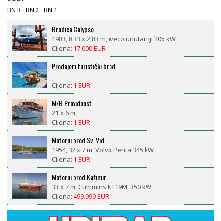
BN 3
BN 2
BN 1
Brodica Calypso
1983, 8,33 x 2,83 m, iveco unutarnji 205 kW
Cijena:
17.000 EUR
Prodajem turistički brod
Cijena:
1 EUR
M/B Providnost
21 x 6 m,
Cijena:
1 EUR
Motorni brod Sv. Vid
1954, 32 x 7 m, Volvo Penta 345 kW
Cijena:
1 EUR
Motorni brod Kažimir
33 x 7 m, Cummins KT19M, 350 kW
Cijena:
499.999 EUR
LM 27 motorsailor