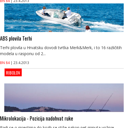
BN 84
| 23.4.2013
ABS plovila Terhi
Terhi plovila u Hrvatsku dovodi tvrtka Merk&Merk, i to 16 različitih
modela u rasponu od 2...
BN 84
| 23.4.2013
RIBOLOV
Mikrolokacija - Pozicija nadohvat ruke
Radi se o mjestima do kojih se stiže nakon pet minuta vožnje