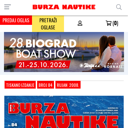
PREDAJ OGLAS
PRETRAŽI
(
0
)
OGLASE
TISKANO IZDANJE
BROJ 84
RUJAN 2008.