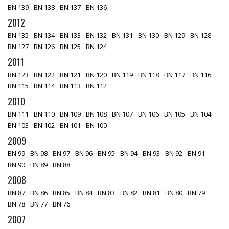
BN 139
BN 138
BN 137
BN 136
2012
BN 135
BN 134
BN 133
BN 132
BN 131
BN 130
BN 129
BN 128
BN 127
BN 126
BN 125
BN 124
2011
BN 123
BN 122
BN 121
BN 120
BN 119
BN 118
BN 117
BN 116
BN 115
BN 114
BN 113
BN 112
2010
BN 111
BN 110
BN 109
BN 108
BN 107
BN 106
BN 105
BN 104
BN 103
BN 102
BN 101
BN 100
2009
BN 99
BN 98
BN 97
BN 96
BN 95
BN 94
BN 93
BN 92
BN 91
BN 90
BN 89
BN 88
2008
BN 87
BN 86
BN 85
BN 84
BN 83
BN 82
BN 81
BN 80
BN 79
BN 78
BN 77
BN 76
2007