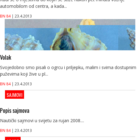
automobilom od centra, a kada...
BN 84
| 23.4.2013
Volak
Svojedobno smo pisali o ogrcu i priljepku, malim i svima dostupnim
puževima koji žive u pl...
BN 84
| 23.4.2013
SAJMOVI
Popis sajmova
Nautički sajmovi u svijetu za rujan 2008....
BN 84
| 23.4.2013