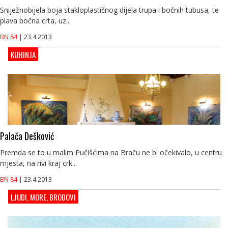
Sniježnobijela boja stakloplastičnog dijela trupa i bočnih tubusa, te
plava bočna crta, uz...
BN 84
| 23.4.2013
KUHINJA
Palača Dešković
Premda se to u malim Pučišćima na Braču ne bi očekivalo, u centru
mjesta, na rivi kraj crk...
BN 84
| 23.4.2013
LJUDI, MORE, BRODOVI