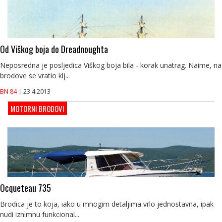
Od Viškog boja do Dreadnoughta
Neposredna je posljedica Viškog boja bila - korak unatrag. Naime, na
brodove se vratio klj...
BN 84
| 23.4.2013
MOTORNI BRODOVI
Ocqueteau 735
Brodica je to koja, iako u mnogim detaljima vrlo jednostavna, ipak
nudi iznimnu funkcional...