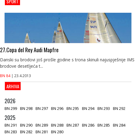
SPORT
27.Copa del Rey Audi Mapfre
Danski su brodovi još prošle godine s trona skinuli najuspješnije IMS
brodove desetljeća t...
BN 84
| 23.4.2013
ARHIVA
2026
BN 299
BN 298
BN 297
BN 296
BN 295
BN 294
BN 293
BN 292
2025
BN 291
BN 290
BN 289
BN 288
BN 287
BN 286
BN 285
BN 284
BN 283
BN 282
BN 281
BN 280