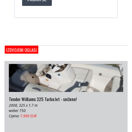
1998, 19 x 5 m, Volvo penta 306ks
Cijena:
35 EUR
M/B San snova
2009, 30 x 8 m, Iveco Aifo 8281 SRM 50
Cijena:
1.000.000 EUR
Gulet Adriatic Holiday
2008, 27 x 6.5 m, Volvo penta 350 KS
IZDVOJENI OGLASI
Cijena:
680 EUR
Tender Williams 325 TurboJet - sniženo!
2008, 325 x 1.7 m
weber 750
Cijena:
7.990 EUR