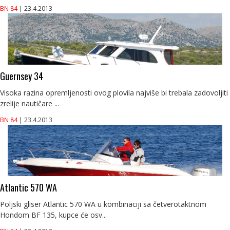
BN 84
| 23.4.2013
Guernsey 34
Visoka razina opremljenosti ovog plovila najviše bi trebala zadovoljiti
zrelije nautičare ...
BN 84
| 23.4.2013
Atlantic 570 WA
Poljski gliser Atlantic 570 WA u kombinaciji sa četverotaktnom
Hondom BF 135, kupce će osv...