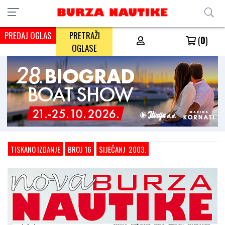
PREDAJ OGLAS
PRETRAŽI
(
0
)
OGLASE
TISKANO IZDANJE
BROJ 16
SIJEČANJ 2003.