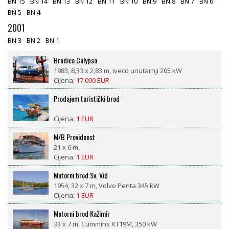
BN 15
BN 14
BN 13
BN 12
BN 11
BN 10
BN 9
BN 8
BN 7
BN 6
BN 5
BN 4
2001
BN 3
BN 2
BN 1
Brodica Calypso
1983, 8,33 x 2,83 m, iveco unutarnji 205 kW
Cijena:
17.000 EUR
Prodajem turistički brod
Cijena:
1 EUR
M/B Providnost
21 x 6 m,
Cijena:
1 EUR
Motorni brod Sv. Vid
1954, 32 x 7 m, Volvo Penta 345 kW
Cijena:
1 EUR
Motorni brod Kažimir
33 x 7 m, Cummins KT19M, 350 kW