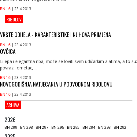
BN 16
| 23.4.2013
RIBOLOV
VRSTE ODIJELA - KARAKTERISTIKE I NJIHOVA PRIMJENA
BN 16
| 23.4.2013
OVČICA
Lijepa i elegantna riba, može se loviti svim udičarkim alatima, a to su:
povraz i ometac, ...
BN 16
| 23.4.2013
NOVOGODIŠNJA NATJECANJA U PODVODNOM RIBOLOVU
BN 16
| 23.4.2013
ARHIVA
2026
BN 299
BN 298
BN 297
BN 296
BN 295
BN 294
BN 293
BN 292
2025