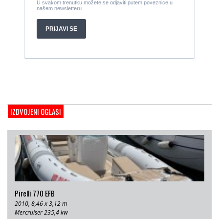
Cijena:
27.000 EUR
Gulet Hera
1998, 19 x 5 m, Volvo penta 306ks
Cijena:
35 EUR
M/B San snova
2009, 30 x 8 m, Iveco Aifo 8281 SRM 50
Cijena:
1.000.000 EUR
Gulet Adriatic Holiday
2008, 27 x 6.5 m, Volvo penta 350 KS
IZDVOJENI OGLASI
Cijena:
680 EUR
Pirelli 770 EFB
2010, 8,46 x 3,12 m
Mercruiser 235,4 kw