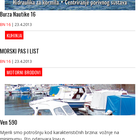
Burza Nautike 16
BN 16
| 23.4.2013
KUHINJA
MORSKI PAS I LIST
BN 16
| 23.4.2013
MOTORNI BRODOVI
Ven 590
Mjerili smo potrošnju kod karakterističnih brzina: vožnje na
minimumu, što odgovara lovu n...