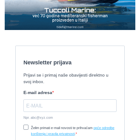
Pirelli 770 EFB
2010, 8,46 x 3,12 m, Mercruiser 235,4 kw
Cijena:
35.000 EUR
Prodaje se Gulet
2015, 27 x 7 m, Iveco aifo x 2
Cijena:
1.150.000 EUR
Izletnički brod - 94 osobe
1954, 16,60 x 5,10 m, FAMOS 129 KW
Cijena:
370.000 EUR
Tender Williams 325 TurboJet - sniženo!
2008, 325 x 1.7 m, weber 750
Cijena:
7.990 EUR
Damor 900 FURIA - EXTRA OPREMA - PRILIKA - SNIŽENA
CIJENA
2008, 8,98 x 3 m, Yanmar 200kW - unutranji, diesel
Cijena:
65.000 EUR
Prodajem jedrilicu ELAN 31 S
1987, 10 m x 3.4 m m, Yanmar 2GM20