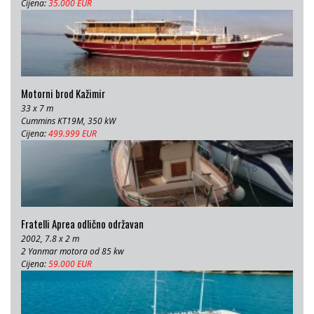
Cijena:
35.000 EUR
Motorni brod Kažimir
33 x 7 m
Cummins KT19M, 350 kW
Cijena:
499.999 EUR
Fratelli Aprea odlično održavan
2002, 7.8 x 2 m
2 Yanmar motora od 85 kw
Cijena:
59.000 EUR