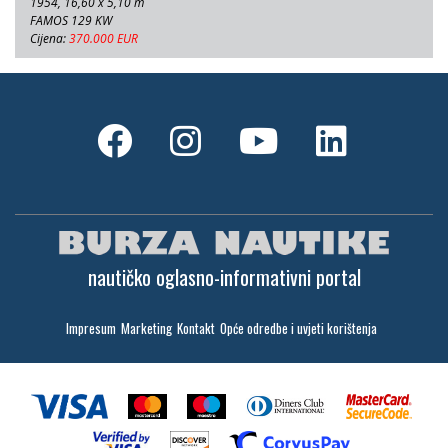
1954, 16,60 x 5,10 m
FAMOS 129 KW
Cijena:
370.000 EUR
nautičko oglasno-informativni portal
Impresum
Marketing
Kontakt
Opće odredbe i uvjeti korištenja