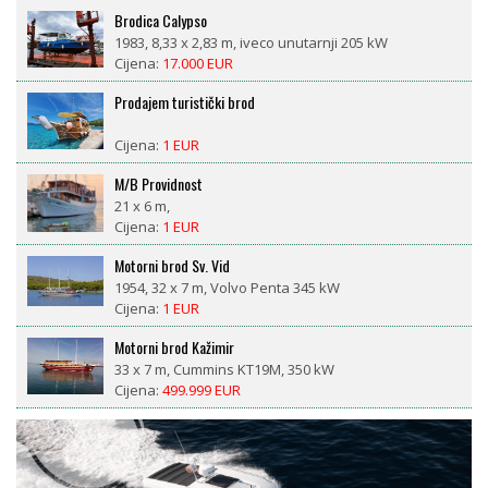
Prodajem turistički brod
Cijena:
1 EUR
M/B Providnost
21 x 6 m,
Cijena:
1 EUR
Motorni brod Sv. Vid
1954, 32 x 7 m, Volvo Penta 345 kW
Cijena:
1 EUR
Motorni brod Kažimir
33 x 7 m, Cummins KT19M, 350 kW
Cijena:
499.999 EUR
LM 27 motorsailor
1981, 8,4 x 2,6 m, Nani 29 ks diesel
Cijena:
18.500 EUR
CROWNLINE BAYSIDE 765 AC – prikolica uključena, 377
radnih sati, spreman za sezonu
1993, 7,98 x 2,55 m, V8 Volvo Penta 570 DP (190kW,