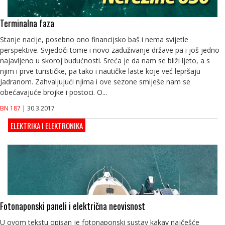
Terminalna faza
Stanje nacije, posebno ono financijsko baš i nema svijetle
perspektive. Svjedoči tome i novo zaduživanje države pa i još jedno
najavljeno u skoroj budućnosti. Sreća je da nam se bliži ljeto, a s
njim i prve turističke, pa tako i nautičke laste koje već lepršaju
Jadranom. Zahvaljujući njima i ove sezone smiješe nam se
obećavajuće brojke i postoci. O...
BN 187
| 30.3.2017
ELEKTRIKA I ELEKTRONIKA
Fotonaponski paneli i električna neovisnost
U ovom tekstu opisan je fotonaponski sustav kakav najčešće