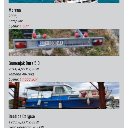
Morena
2008,
Catepilar
Cijena:
1 EUR
Gumenjak Bura 5.0
2014, 4,95 x 2,30 m
Yamaha 40-70ks
Cijena:
14.000 EUR
Brodica Calypso
1983, 8,33 x 2,83 m
iveco unutarnji 205 kW