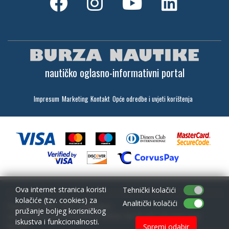
nautičko oglasno-informativni portal
Impresum
Marketing
Kontakt
Opće odredbe i uvjeti korištenja
Ova internet stranica koristi
Tehnički kolačići
kolačiće (tzv. cookies) za
Analitički kolačići
Copyright (c) 2001 - 2026,
Lantina d.o.o.
pružanje boljeg korisničkog
sav materijal na ovim stranicama je zaštićen i bez dozvole zabranjeno ga je
iskustva i funkcionalnosti.
koristiti
Spremi odabir