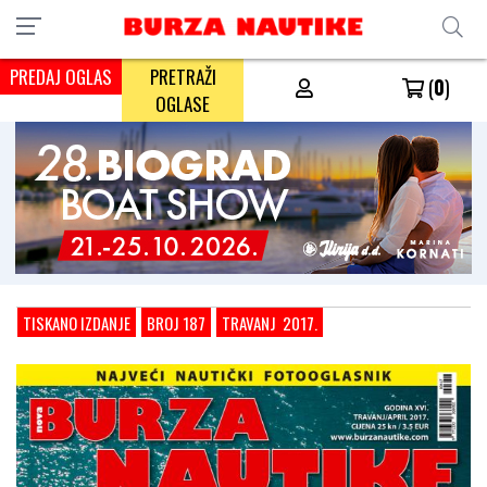
PREDAJ OGLAS
PRETRAŽI
(
0
)
OGLASE
TISKANO IZDANJE
BROJ 187
TRAVANJ 2017.