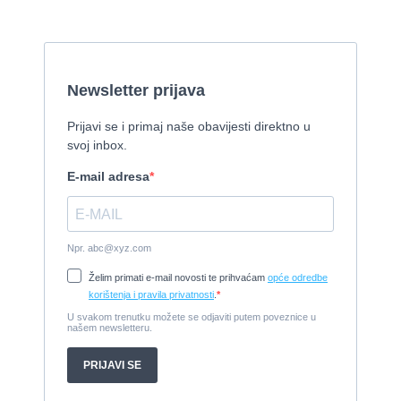
Izletnički brod - 94 osobe
1954, 16,60 x 5,10 m, FAMOS 129 KW
Cijena:
370.000 EUR
Tender Williams 325 TurboJet - sniženo!
2008, 325 x 1.7 m, weber 750
Cijena:
7.990 EUR
Damor 900 FURIA - EXTRA OPREMA - PRILIKA - SNIŽENA
CIJENA
2008, 8,98 x 3 m, Yanmar 200kW - unutranji, diesel
Cijena:
65.000 EUR
Prodajem jedrilicu ELAN 31 S
1987, 10 m x 3.4 m m, Yanmar 2GM20
Cijena:
27.000 EUR
Gulet Hera
1998, 19 x 5 m, Volvo penta 306ks
Cijena:
35 EUR
M/B San snova
2009, 30 x 8 m, Iveco Aifo 8281 SRM 50
Cijena:
1.000.000 EUR