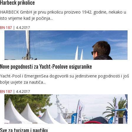
Harbeck prikolice
HARBECK GmbH je prvu prikolicu proizveo 1942. godine, nekako u
isto vrijeme kad je počinja...
BN 187
| 4.4.2017
Nove pogodnosti za Yacht-Poolove osiguranike
Yacht-Pool i EmergenSea dogovorili su jedinstvene pogodnosti i još
bolje uvjete za nautiča...
BN 187
| 4.4.2017
Sve za turizam i nautiku