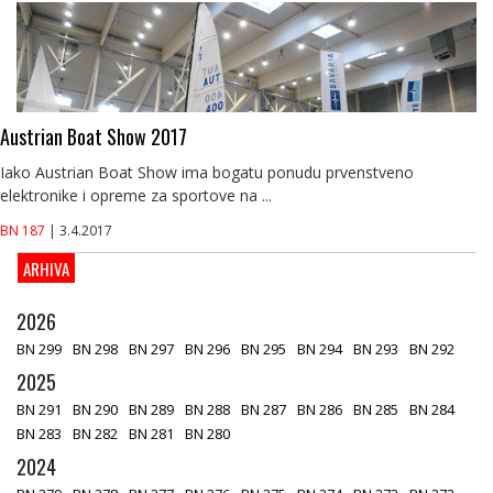
Austrian Boat Show 2017
Iako Austrian Boat Show ima bogatu ponudu prvenstveno
elektronike i opreme za sportove na ...
BN 187
| 3.4.2017
ARHIVA
2026
BN 299
BN 298
BN 297
BN 296
BN 295
BN 294
BN 293
BN 292
2025
BN 291
BN 290
BN 289
BN 288
BN 287
BN 286
BN 285
BN 284
BN 283
BN 282
BN 281
BN 280
2024