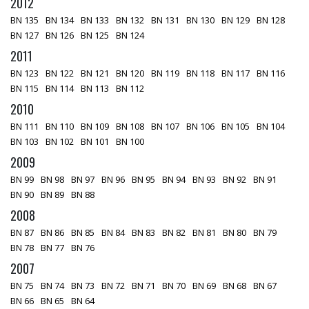
2012
BN 135
BN 134
BN 133
BN 132
BN 131
BN 130
BN 129
BN 128
BN 127
BN 126
BN 125
BN 124
2011
BN 123
BN 122
BN 121
BN 120
BN 119
BN 118
BN 117
BN 116
BN 115
BN 114
BN 113
BN 112
2010
BN 111
BN 110
BN 109
BN 108
BN 107
BN 106
BN 105
BN 104
BN 103
BN 102
BN 101
BN 100
2009
BN 99
BN 98
BN 97
BN 96
BN 95
BN 94
BN 93
BN 92
BN 91
BN 90
BN 89
BN 88
2008
BN 87
BN 86
BN 85
BN 84
BN 83
BN 82
BN 81
BN 80
BN 79
BN 78
BN 77
BN 76
2007
BN 75
BN 74
BN 73
BN 72
BN 71
BN 70
BN 69
BN 68
BN 67
BN 66
BN 65
BN 64