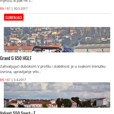
mjestu, ili pak ne z...
BN 187
| 30.3.2017
GUMENJACI
Grand G 650 HGLF
Zahvaljujući dubokom V profilu i stabilnost je u svakom trenutku
izvrsna, upravljanje vrlo...
BN 187
| 3.4.2017
Valiant 550 Sport–T