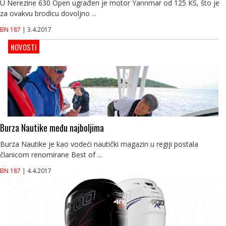
U Nerezine 630 Open ugrađen je motor Yannmar od 125 KS, što je
za ovakvu brodicu dovoljno ...
BN 187
| 3.4.2017
NOVOSTI
Burza Nautike među najboljima
Burza Nautike je kao vodeći nautički magazin u regiji postala
članicom renomirane Best of ...
BN 187
| 4.4.2017