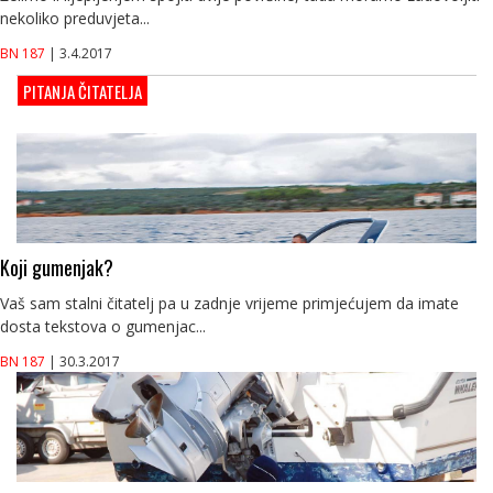
nekoliko preduvjeta...
BN 187
| 3.4.2017
PITANJA ČITATELJA
Koji gumenjak?
Vaš sam stalni čitatelj pa u zadnje vrijeme primjećujem da imate
dosta tekstova o gumenjac...
BN 187
| 30.3.2017