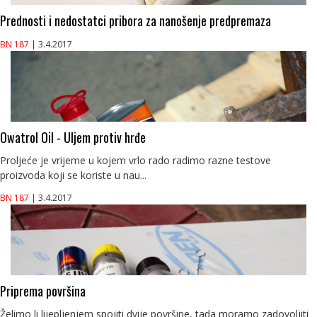
Prednosti i nedostatci pribora za nanošenje predpremaza
BN 187
| 3.4.2017
Owatrol Oil - Uljem protiv hrđe
Proljeće je vrijeme u kojem vrlo rado radimo razne testove
proizvoda koji se koriste u nau...
BN 187
| 3.4.2017
Priprema površina
Želimo li lijepljenjem spojiti dvije površine, tada moramo zadovoljiti