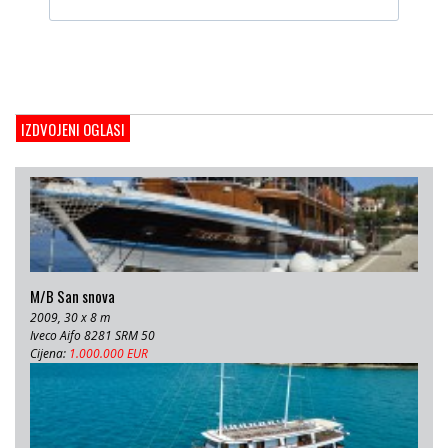
Gulet Adriatic Holiday
2008, 27 x 6.5 m, Volvo penta 350 KS
Cijena:
680 EUR
Brodica Calypso
1983, 8,33 x 2,83 m, iveco unutarnji 205 kW
IZDVOJENI OGLASI
Cijena:
17.000 EUR
M/B San snova
2009, 30 x 8 m
Iveco Aifo 8281 SRM 50
Cijena:
1.000.000 EUR