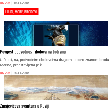
BN 207
| 16.11.2018
LJUDI, MORE, BRODOVI
Povijest podvodnog ribolova na Jadranu
U Rijeci, na, podvodnim ribolovcima dragom i dobro znanom brodu
Marina, predstavljena je k...
BN 207
| 20.11.2018
Zmajevićeva avantura u Rusiji