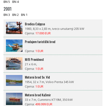
BN 5
BN 4
2001
BN 3
BN 2
BN 1
Prodajem turistički brod
Cijena:
1 EUR
M/B Providnost
21 x 6 m,
Cijena:
1 EUR
Motorni brod Sv. Vid
1954, 32 x 7 m, Volvo Penta 345 kW
Cijena:
1 EUR
Motorni brod Kažimir
33 x 7 m, Cummins KT19M, 350 kW
Cijena:
499.999 EUR
LM 27 motorsailor
1981, 8,4 x 2,6 m, Nani 29 ks diesel
Cijena:
18.500 EUR