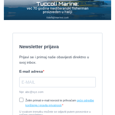
Prodaje se Gulet
2015, 27 x 7 m, Iveco aifo x 2
Cijena:
1.150.000 EUR
Izletnički brod - 94 osobe
1954, 16,60 x 5,10 m, FAMOS 129 KW
Cijena:
370.000 EUR
Tender Williams 325 TurboJet - sniženo!
2008, 325 x 1.7 m, weber 750
Cijena:
7.990 EUR
Damor 900 FURIA - EXTRA OPREMA - PRILIKA - SNIŽENA
CIJENA
2008, 8,98 x 3 m, Yanmar 200kW - unutranji, diesel
Cijena:
65.000 EUR
Prodajem jedrilicu ELAN 31 S
1987, 10 m x 3.4 m m, Yanmar 2GM20
Cijena:
27.000 EUR
Gulet Hera
1998, 19 x 5 m, Volvo penta 306ks
Cijena:
35 EUR