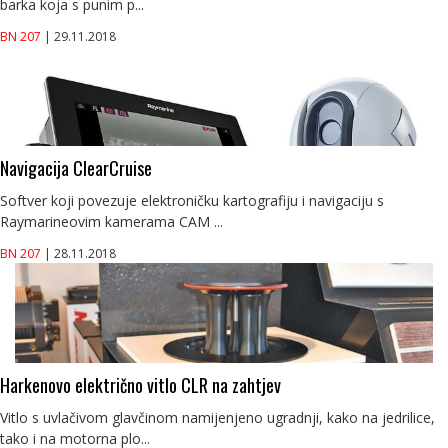
barka koja s punim p...
BN 207
| 29.11.2018
Navigacija ClearCruise
Softver koji povezuje elektroničku kartografiju i navigaciju s
Raymarineovim kamerama CAM ...
BN 207
| 28.11.2018
Harkenovo električno vitlo CLR na zahtjev
Vitlo s uvlačivom glavčinom namijenjeno ugradnji, kako na jedrilice,
tako i na motorna plo...