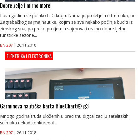
Dobre želje i mirno more!
I ova godina se polako bliži kraju. Nama je proletjela u tren oka, od
Zagrebačkog sajma nautike, kojim se sve nekako počinje buditi iz
zimskog sna, pa preko proljetnih sajmova i realno dobre ljetne
turističke sezone...
BN 207
| 26.11.2018
ELEKTRIKA I ELEKTRONIKA
Garminova nautička karta BlueChart® g3
Mnogo godina truda uloženih u preciznu digitalizaciju satelitskih
snimaka nekad konkurenat...
BN 207
| 26.11.2018