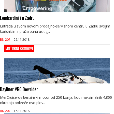
Lombardini i u Zadru
Entrada u svom novom prodajno-servisnom centru u Zadru svojim
korisnicima pruža punu uslug...
BN 207
| 26.11.2018
MOTORNI BRODOVI
Bayliner VR6 Bowrider
MerCruiserov benzinski motor od 250 konja, kod maksimalnih 4.800
okretaja pokreće ovo plov...
BN 207
| 16.11.2018