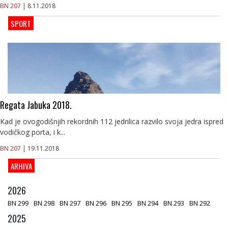
BN 207
| 8.11.2018
SPORT
Regata Jabuka 2018.
Kad je ovogodišnjih rekordnih 112 jedrilica razvilo svoja jedra ispred
vodičkog porta, i k...
BN 207
| 19.11.2018
ARHIVA
2026
BN 299
BN 298
BN 297
BN 296
BN 295
BN 294
BN 293
BN 292
2025