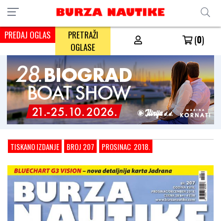
PREDAJ OGLAS
PRETRAŽI
(
0
)
OGLASE
TISKANO IZDANJE
BROJ 207
PROSINAC 2018.