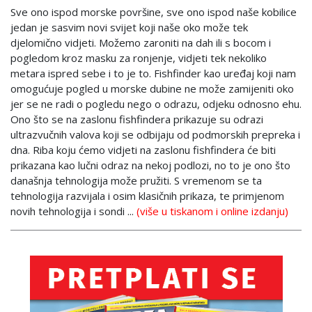
Sve ono ispod morske površine, sve ono ispod naše kobilice
jedan je sasvim novi svijet koji naše oko može tek
djelomično vidjeti. Možemo zaroniti na dah ili s bocom i
pogledom kroz masku za ronjenje, vidjeti tek nekoliko
metara ispred sebe i to je to. Fishfinder kao uređaj koji nam
omogućuje pogled u morske dubine ne može zamijeniti oko
jer se ne radi o pogledu nego o odrazu, odjeku odnosno ehu.
Ono što se na zaslonu fishfindera prikazuje su odrazi
ultrazvučnih valova koji se odbijaju od podmorskih prepreka i
dna. Riba koju ćemo vidjeti na zaslonu fishfindera će biti
prikazana kao lučni odraz na nekoj podlozi, no to je ono što
današnja tehnologija može pružiti. S vremenom se ta
tehnologija razvijala i osim klasičnih prikaza, te primjenom
novih tehnologija i sondi ...
(više u tiskanom i online izdanju)