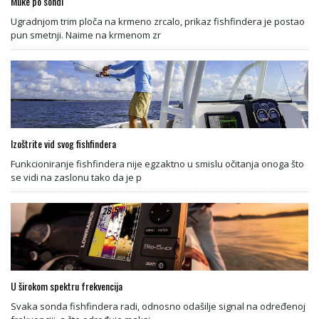
Muke po sondi
Ugradnjom trim ploča na krmeno zrcalo, prikaz fishfindera je postao
pun smetnji. Naime na krmenom zr
Izoštrite vid svog fishfindera
Funkcioniranje fishfindera nije egzaktno u smislu očitanja onoga što
se vidi na zaslonu tako da je p
U širokom spektru frekvencija
Svaka sonda fishfindera radi, odnosno odašilje signal na određenoj