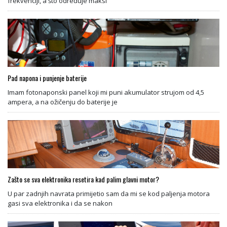
frekvenciji, a što određuje maksi
Pad napona i punjenje baterije
Imam fotonaponski panel koji mi puni akumulator strujom od 4,5
ampera, a na ožičenju do baterije je
Zašto se sva elektronika resetira kad palim glavni motor?
U par zadnjih navrata primijetio sam da mi se kod paljenja motora
gasi sva elektronika i da se nakon