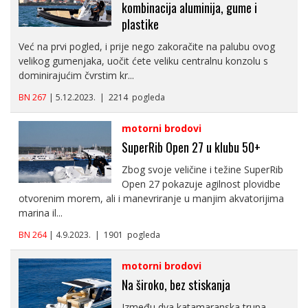
kombinacija aluminija, gume i
plastike
Već na prvi pogled, i prije nego zakoračite na palubu ovog
velikog gumenjaka, uočit ćete veliku centralnu konzolu s
dominirajućim čvrstim kr...
BN 267
| 5.12.2023. | 2214 pogleda
motorni brodovi
SuperRib Open 27 u klubu 50+
Zbog svoje veličine i težine SuperRib
Open 27 pokazuje agilnost plovidbe
otvorenim morem, ali i manevriranje u manjim akvatorijima
marina il...
BN 264
| 4.9.2023. | 1901 pogleda
motorni brodovi
Na široko, bez stiskanja
Između dva katamaranska trupa