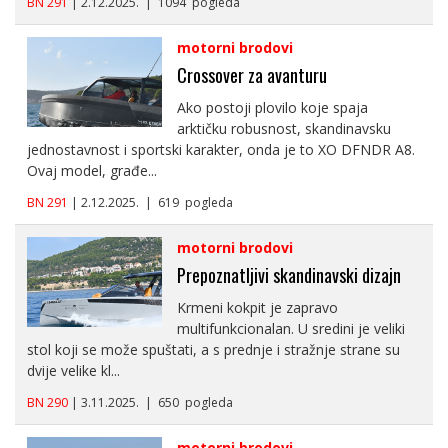
BN 291
| 2.12.2025. | 1094 pogleda
motorni brodovi
Crossover za avanturu
Ako postoji plovilo koje spaja
arktičku robusnost, skandinavsku
jednostavnost i sportski karakter, onda je to XO DFNDR A8.
Ovaj model, građe...
BN 291
| 2.12.2025. | 619 pogleda
motorni brodovi
Prepoznatljivi skandinavski dizajn
Krmeni kokpit je zapravo
multifunkcionalan. U sredini je veliki
stol koji se može spuštati, a s prednje i stražnje strane su
dvije velike kl...
BN 290
| 3.11.2025. | 650 pogleda
motorni brodovi