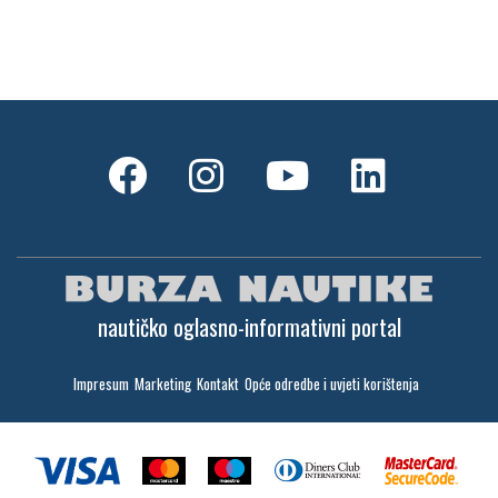
M/B San snova
2009, 30 x 8 m, Iveco Aifo 8281 SRM 50
Cijena:
1.000.000 EUR
Gulet Adriatic Holiday
2008, 27 x 6.5 m, Volvo penta 350 KS
Cijena:
680 EUR
nautičko oglasno-informativni portal
Impresum
Marketing
Kontakt
Opće odredbe i uvjeti korištenja