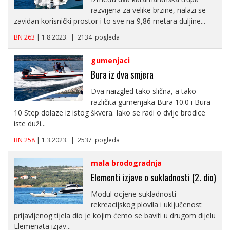
razvijena za velike brzine, nalazi se
zavidan korisnički prostor i to sve na 9,86 metara duljine...
BN 263
| 1.8.2023. | 2134 pogleda
gumenjaci
Bura iz dva smjera
Dva naizgled tako slična, a tako
različita gumenjaka Bura 10.0 i Bura
10 Step dolaze iz istog škvera. Iako se radi o dvije brodice
iste duži...
BN 258
| 1.3.2023. | 2537 pogleda
mala brodogradnja
Elementi izjave o sukladnosti (2. dio)
Modul ocjene sukladnosti
rekreacijskog plovila i uključenost
prijavljenog tijela dio je kojim ćemo se baviti u drugom dijelu
Elemenata izjav...