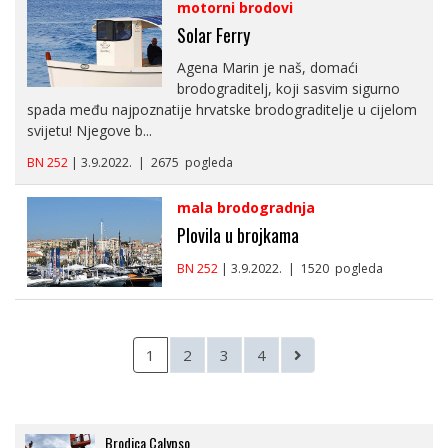
motorni brodovi
Solar Ferry
Agena Marin je naš, domaći
brodograditelj, koji sasvim sigurno
spada među najpoznatije hrvatske brodograditelje u cijelom
svijetu! Njegove b...
BN 252
| 3.9.2022. | 2675 pogleda
mala brodogradnja
Plovila u brojkama
BN 252
| 3.9.2022. | 1520 pogleda
1
2
3
4
Brodica Calypso