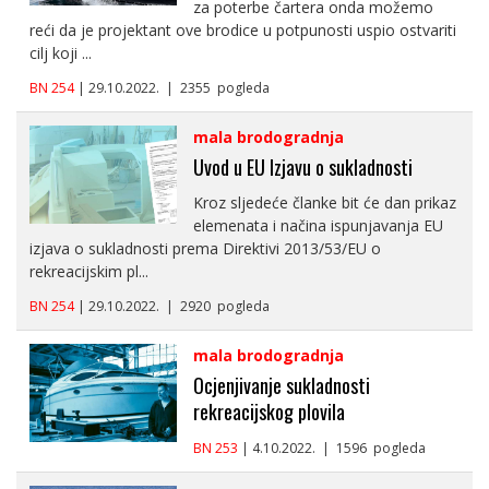
za poterbe čartera onda možemo
reći da je projektant ove brodice u potpunosti uspio ostvariti
cilj koji ...
BN 254
| 29.10.2022. | 2355 pogleda
mala brodogradnja
Uvod u EU Izjavu o sukladnosti
Kroz sljedeće članke bit će dan prikaz
elemenata i načina ispunjavanja EU
izjava o sukladnosti prema Direktivi 2013/53/EU o
rekreacijskim pl...
BN 254
| 29.10.2022. | 2920 pogleda
mala brodogradnja
Ocjenjivanje sukladnosti
rekreacijskog plovila
BN 253
| 4.10.2022. | 1596 pogleda