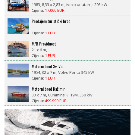
1983, 8,33 x 2,83 m, iveco unutarnji 205 kW
Cijena:
17.000 EUR
Prodajem turistički brod
Cijena:
1 EUR
M/B Providnost
21 x 6 m,
Cijena:
1 EUR
Motorni brod Sv. Vid
1954, 32 x 7 m, Volvo Penta 345 kW
Cijena:
1 EUR
Motorni brod Kažimir
33 x 7 m, Cummins KT19M, 350 kW
Cijena:
499.999 EUR
LM 27 motorsailor
1981, 8,4 x 2,6 m, Nani 29 ks diesel
Cijena:
18.500 EUR
CROWNLINE BAYSIDE 765 AC – prikolica uključena, 377