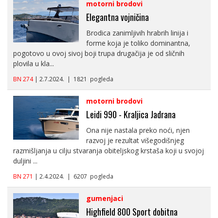
motorni brodovi
Elegantna vojničina
Brodica zanimljivih hrabrih linija i
forme koja je toliko dominantna,
pogotovo u ovoj sivoj boji trupa drugačija je od sličnih
plovila u kla...
BN 274
| 2.7.2024. | 1821 pogleda
motorni brodovi
Leidi 990 - Kraljica Jadrana
Ona nije nastala preko noći, njen
razvoj je rezultat višegodišnjeg
razmišljanja u cilju stvaranja obiteljskog krstaša koji u svojoj
duljini ...
BN 271
| 2.4.2024. | 6207 pogleda
gumenjaci
Highfield 800 Sport dobitna