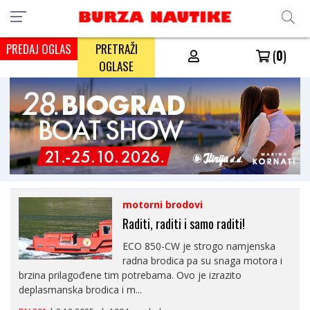
PREDAJ OGLAS
PRETRAŽI
(
0
)
OGLASE
motorni brodovi
Raditi, raditi i samo raditi!
ECO 850-CW je strogo namjenska
radna brodica pa su snaga motora i
brzina prilagođene tim potrebama. Ovo je izrazito
deplasmanska brodica i m...