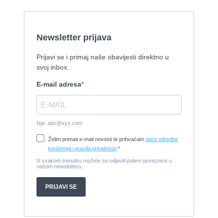
2015, 27 x 7 m, Iveco aifo x 2
Cijena:
1.150.000 EUR
Izletnički brod - 94 osobe
1954, 16,60 x 5,10 m, FAMOS 129 KW
Cijena:
370.000 EUR
Tender Williams 325 TurboJet - sniženo!
2008, 325 x 1.7 m, weber 750
Cijena:
7.990 EUR
Damor 900 FURIA - EXTRA OPREMA - PRILIKA - SNIŽENA
CIJENA
2008, 8,98 x 3 m, Yanmar 200kW - unutranji, diesel
Cijena:
65.000 EUR
Prodajem jedrilicu ELAN 31 S
1987, 10 m x 3.4 m m, Yanmar 2GM20
Cijena:
27.000 EUR
Gulet Hera
1998, 19 x 5 m, Volvo penta 306ks
Cijena:
35 EUR