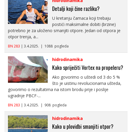
hidrodinamika
Detalji koji čine razliku?
U kretanju čamaca koji trebaju
postići maksimalne dobiti (brzine)
potrebno je za uloženo smanjiti otpore. Jedan od otpora je
otpor trenja, a...
BN 283
| 3.4.2025. | 1088 pogleda
hidrodinamika
Kako spriječiti Vortex na propeleru?
Ako govorimo o uštedi od 3 do 5 %
što je uistinu revolucionarna ušteda,
govorimo o rezultatima na istom brodu prije i poslije
ugradnje PBCF-...
BN 283
| 3.4.2025. | 908 pogleda
hidrodinamika
Kako u plovidbi smanjiti otpor?