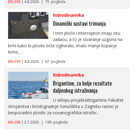
BN 299
| 4.8.2026. | 75 pogleda
hidrodinamika
Dinamički sustavi trimanja
I trim ploče i interceptori imaju istu
zadaću, a to je stvaranje uzgona na
krmi kako bi plovilo brže izglisiralo, imalo manje kopanje
krme, ...
BN 299
| 4.8.2026. | 67 pogleda
hidrodinamika
Brigantine, za bolje rezultate
daljinskog istraživanja
U sklopu projektaBrigantine Fakultet
strojarstva i brodogradnje Sveučilišta u Zagrebu razvio je
besposadno plovilo za oceanografska istraživ...
BN 298
| 2.7.2026. | 199 pogleda