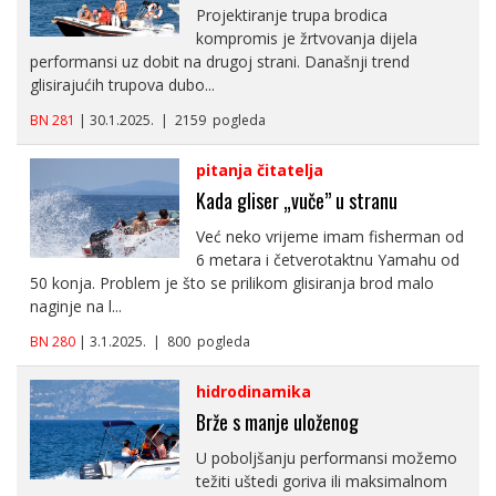
Projektiranje trupa brodica
kompromis je žrtvovanja dijela
performansi uz dobit na drugoj strani. Današnji trend
glisirajućih trupova dubo...
BN 281
| 30.1.2025. | 2159 pogleda
pitanja čitatelja
Kada gliser „vuče” u stranu
Već neko vrijeme imam fisherman od
6 metara i četverotaktnu Yamahu od
50 konja. Problem je što se prilikom glisiranja brod malo
naginje na l...
BN 280
| 3.1.2025. | 800 pogleda
hidrodinamika
Brže s manje uloženog
U poboljšanju performansi možemo
težiti uštedi goriva ili maksimalnom