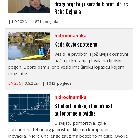
dragi prijatelj i suradnik prof. dr. sc.
Roko Dejhala
| 1.9.2024. | 1871 pogleda
hidrodinamika
Kada čovjek potegne
Veslo je prvobitni i još uvijek osnovni
način pokretanja plovila na ljudski
pogon. Dobro osmišljeno veslo ima široku lopaticu kojom
može dje...
BN 276
| 3.9.2024. | 1043 pogleda
hidrodinamika
Studenti oblikuju budućnost
autonomne plovidbe
U svijetu pomorstva, gdje
autonomna tehnologija postaje ključna komponenta
inovacija, Njord Challenge zauzima posebno mjesto. Ovo je