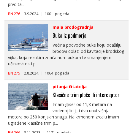
prvo ta...
BN 276
| 3.9.2024. | 1001 pogleda
mala brodogradnja
Buka iz podmorja
Većina podvodne buke koju odašilju
brodovi dolazi od kavitacije brodskog
vijka, koja rezultira značajnom bukom te smanjenjem
učinkovitosti p...
BN 275
| 2.8.2024. | 1064 pogleda
pitanja čitatelja
Klasične trim ploče ili interceptor
Imam gliser od 11,8 metara na
vodenoj liniji, i dva unutrašnja
motora po 250 konjskih snaga. Na krmenom zrcalu imam
ugrađene klasične trim p...
BN 266
| 3.11.2023. | 1171 pogleda