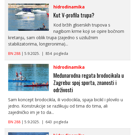
hidrodinamika
Kut V-profila trupa?
Kod bržih gliserskih trupova s
nagibom krme koji se opire bočnom
kretanju, sam oblik trupa (zajedno s uzdužnim
stabilizatorima, longeronima)...
BN 288
| 5.9.2025. | 854 pogleda
hidrodinamika
Međunarodna regata brodocikala u
Zagrebu: spoj sporta, znanosti i
održivosti
Sam koncept brodocikla, ili vodocikla, spaja bicikl i plovilo u
jedno. Konstrukcije se razlikuju od tima do tima, ali
zajedničko im je to da...
BN 288
| 5.9.2025. | 643 pogleda