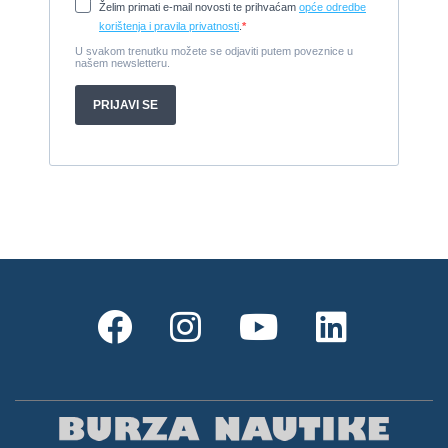
Cijena:
65.000 EUR
Prodajem jedrilicu ELAN 31 S
1987, 10 m x 3.4 m m, Yanmar 2GM20
Cijena:
27.000 EUR
Gulet Hera
1998, 19 x 5 m, Volvo penta 306ks
Cijena:
35 EUR
M/B San snova
2009, 30 x 8 m, Iveco Aifo 8281 SRM 50
Cijena:
1.000.000 EUR
Gulet Adriatic Holiday
2008, 27 x 6.5 m, Volvo penta 350 KS
Cijena:
680 EUR