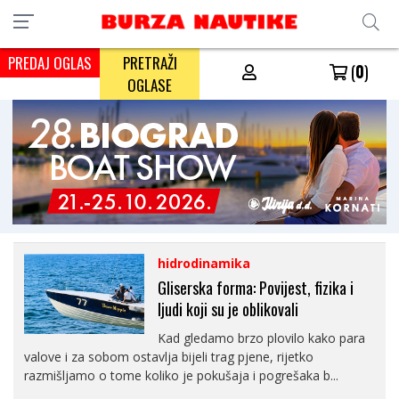
PREDAJ OGLAS
PRETRAŽI
(
0
)
OGLASE
hidrodinamika
Gliserska forma: Povijest, fizika i
ljudi koji su je oblikovali
Kad gledamo brzo plovilo kako para
valove i za sobom ostavlja bijeli trag pjene, rijetko
razmišljamo o tome koliko je pokušaja i pogrešaka b...