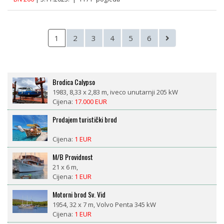
1
2
3
4
5
6
Brodica Calypso
1983, 8,33 x 2,83 m, iveco unutarnji 205 kW
Cijena:
17.000 EUR
Prodajem turistički brod
Cijena:
1 EUR
M/B Providnost
21 x 6 m,
Cijena:
1 EUR
Motorni brod Sv. Vid
1954, 32 x 7 m, Volvo Penta 345 kW
Cijena:
1 EUR