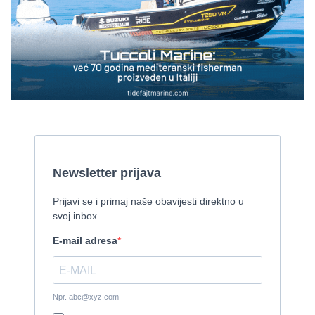
Gulet Kadena
2000, 32 x 8 m, Cummins
Pirelli 770 EFB
2010, 8,46 x 3,12 m, Mercruiser 235,4 kw
Cijena:
35.000 EUR
Prodaje se Gulet
2015, 27 x 7 m, Iveco aifo x 2
Cijena:
1.150.000 EUR
Izletnički brod - 94 osobe
1954, 16,60 x 5,10 m, FAMOS 129 KW
Cijena:
370.000 EUR
Tender Williams 325 TurboJet - sniženo!
2008, 325 x 1.7 m, weber 750
Cijena:
7.990 EUR
Damor 900 FURIA - EXTRA OPREMA - PRILIKA - SNIŽENA
CIJENA
2008, 8,98 x 3 m, Yanmar 200kW - unutranji, diesel