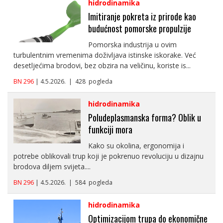
hidrodinamika
Imitiranje pokreta iz prirode kao
budućnost pomorske propulzije
Pomorska industrija u ovim
turbulentnim vremenima doživljava istinske iskorake. Već
desetljećima brodovi, bez obzira na veličinu, koriste is...
BN 296
| 4.5.2026. | 428 pogleda
hidrodinamika
Poludeplasmanska forma? Oblik u
funkciji mora
Kako su okolina, ergonomija i
potrebe oblikovali trup koji je pokrenuo revoluciju u dizajnu
brodova diljem svijeta....
BN 296
| 4.5.2026. | 584 pogleda
hidrodinamika
Optimizacijom trupa do ekonomične