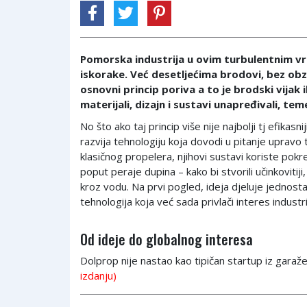
Pomorska industrija u ovim turbulentnim vr
iskorake. Već desetljećima brodovi, bez obzir
osnovni princip poriva a to je brodski vijak i
materijali, dizajn i sustavi unapređivali, teme
No što ako taj princip više nije najbolji tj efikas
razvija tehnologiju koja dovodi u pitanje uprav
klasičnog propelera, njihovi sustavi koriste pokr
poput peraje dupina – kako bi stvorili učinkovitiji, t
kroz vodu. Na prvi pogled, ideja djeluje jednosta
tehnologija koja već sada privlači interes industrij
Od ideje do globalnog interesa
Dolprop nije nastao kao tipičan startup iz garaže.
izdanju)