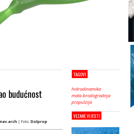
TAGOVI
hidrodinamika
kao budućnost
mala-brodogradnja
propulzija
VEZANE VIJESTI
.nav.arch
| Foto:
Dolprop