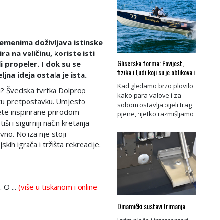
emenima doživljava istinske
a na veličinu, koriste isti
Gliserska forma: Povijest,
li propeler. I dok su se
fizika i ljudi koji su je oblikovali
ljna ideja ostala je ista.
Kad gledamo brzo plovilo
niji? Švedska tvrtka Dolprop
kako para valove i za
o tu pretpostavku. Umjesto
sobom ostavlja bijeli trag
ete inspirirane prirodom –
pjene, rijetko razmišljamo
iši i sigurniji način kretanja
vno. No iza nje stoji
skih igrača i tržišta rekreacije.
 O ...
(više u tiskanom i online
Dinamički sustavi trimanja
I trim ploče i interceptori