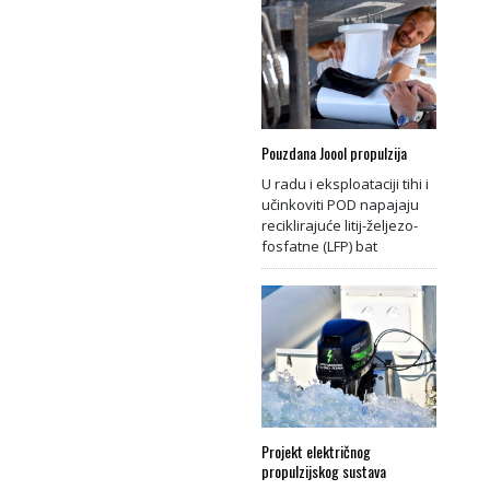
Pouzdana Joool propulzija
U radu i eksploataciji tihi i
učinkoviti POD napajaju
reciklirajuće litij-željezo-
fosfatne (LFP) bat
Projekt električnog
propulzijskog sustava