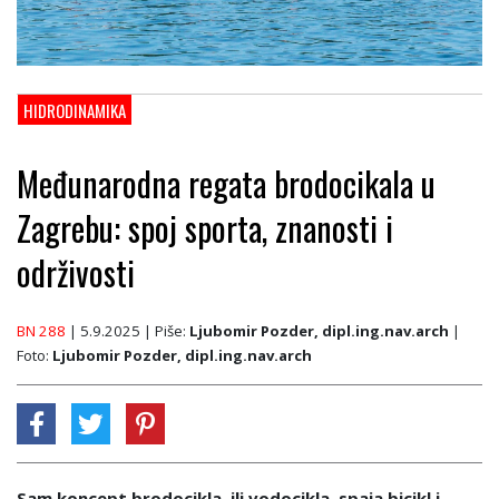
HIDRODINAMIKA
Međunarodna regata brodocikala u
Zagrebu: spoj sporta, znanosti i
održivosti
BN 288
| 5.9.2025
| Piše:
Ljubomir Pozder, dipl.ing.nav.arch
|
Foto:
Ljubomir Pozder, dipl.ing.nav.arch
Sam koncept brodocikla, ili vodocikla, spaja bicikl i