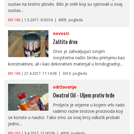
sustav na testno plovilo. Bilo je onih koji su vjerovali u ovaj
sustav...
BN 188
| 1.5.2017. 9:30:54 | 4905 pogleda
novosti
Zaštita drva
Drvo je zahvaljujući svojim
svojstvima našlo široku primjenu kao
konstruktivni, ali i kao dekorativni materijal u brodogradnji...
BN 188
| 27.4.2017. 11:14:06 | 3610 pogleda
održavanje
Owatrol Oil - Uljem protiv hrđe
Proljeće je vrijeme u kojem vrlo rado
radimo razne testove proizvoda koji
se koriste u nautici. Tako smo za ovaj broj odlučili probati
jedno...
BN 187
| 3.4.2017. 21:00:09 | 4058 pogleda