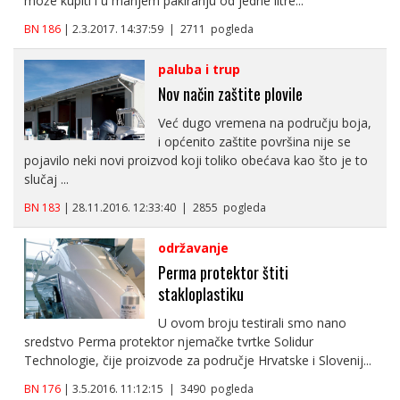
može kupiti i u manjem pakiranju od jedne litre...
BN 186
| 2.3.2017. 14:37:59 | 2711 pogleda
paluba i trup
Nov način zaštite plovile
Već dugo vremena na području boja,
i općenito zaštite površina nije se
pojavilo neki novi proizvod koji toliko obećava kao što je to
slučaj ...
BN 183
| 28.11.2016. 12:33:40 | 2855 pogleda
održavanje
Perma protektor štiti
stakloplastiku
U ovom broju testirali smo nano
sredstvo Perma protektor njemačke tvrtke Solidur
Technologie, čije proizvode za područje Hrvatske i Slovenij...
BN 176
| 3.5.2016. 11:12:15 | 3490 pogleda