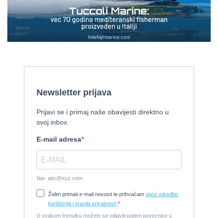
Pirelli 770 EFB
2010, 8,46 x 3,12 m, Mercruiser 235,4 kw
Cijena:
35.000 EUR
Prodaje se Gulet
2015, 27 x 7 m, Iveco aifo x 2
Cijena:
1.150.000 EUR
Izletnički brod - 94 osobe
1954, 16,60 x 5,10 m, FAMOS 129 KW
Cijena:
370.000 EUR
Tender Williams 325 TurboJet - sniženo!
2008, 325 x 1.7 m, weber 750
Cijena:
7.990 EUR
Damor 900 FURIA - EXTRA OPREMA - PRILIKA - SNIŽENA
CIJENA
2008, 8,98 x 3 m, Yanmar 200kW - unutranji, diesel
Cijena:
65.000 EUR
Prodajem jedrilicu ELAN 31 S
1987, 10 m x 3.4 m m, Yanmar 2GM20