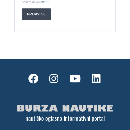
Cijena:
27.000 EUR
Gulet Hera
1998, 19 x 5 m, Volvo penta 306ks
Cijena:
35 EUR
M/B San snova
2009, 30 x 8 m, Iveco Aifo 8281 SRM 50
Cijena:
1.000.000 EUR
Gulet Adriatic Holiday
2008, 27 x 6.5 m, Volvo penta 350 KS
Cijena:
680 EUR
nautičko oglasno-informativni portal