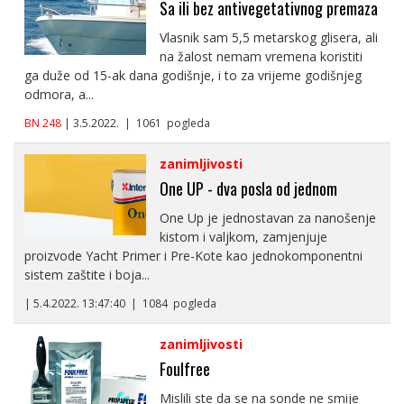
Sa ili bez antivegetativnog premaza
Vlasnik sam 5,5 metarskog glisera, ali
na žalost nemam vremena koristiti
ga duže od 15-ak dana godišnje, i to za vrijeme godišnjeg
odmora, a...
BN 248
| 3.5.2022. | 1061 pogleda
zanimljivosti
One UP - dva posla od jednom
One Up je jednostavan za nanošenje
kistom i valjkom, zamjenjuje
proizvode Yacht Primer i Pre-Kote kao jednokomponentni
sistem zaštite i boja...
| 5.4.2022. 13:47:40 | 1084 pogleda
zanimljivosti
Foulfree
Mislili ste da se na sonde ne smije