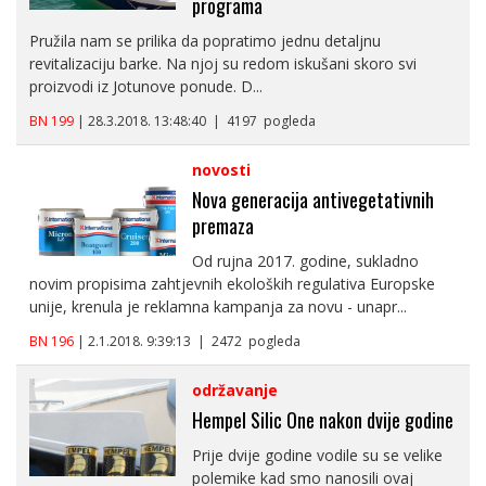
programa
Pružila nam se prilika da popratimo jednu detaljnu
revitalizaciju barke. Na njoj su redom iskušani skoro svi
proizvodi iz Jotunove ponude. D...
BN 199
| 28.3.2018. 13:48:40 | 4197 pogleda
novosti
Nova generacija antivegetativnih
premaza
Od rujna 2017. godine, sukladno
novim propisima zahtjevnih ekoloških regulativa Europske
unije, krenula je reklamna kampanja za novu - unapr...
BN 196
| 2.1.2018. 9:39:13 | 2472 pogleda
održavanje
Hempel Silic One nakon dvije godine
Prije dvije godine vodile su se velike
polemike kad smo nanosili ovaj