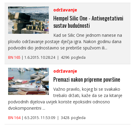
održavanje
Hempel Silic One - Antivegetativni
sustav budućnosti
Kad se Silic One jednom nanese na
plovilo održavanje postaje dječja igra. Nakon godinu dana
podvodni dio jednostavno se prebriše spužvom ili...
BN 165
| 1.6.2015. 10:28:24 | 4296 pogleda
održavanje
Premazi nakon pripreme površine
Važno pravilo, kojeg bi se svakako
trebalo držati, kaže da se za kitanje
podvodnih dijelova uvijek koriste epoksidni odnosno
dvokomponentni ...
BN 164
| 6.5.2015. 11:53:09 | 3428 pogleda