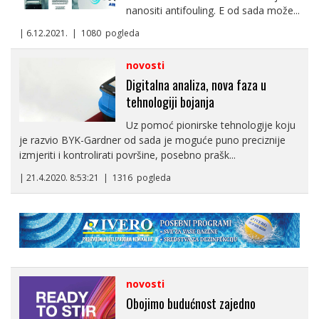
nanositi antifouling. E od sada može...
| 6.12.2021. | 1080 pogleda
novosti
Digitalna analiza, nova faza u
tehnologiji bojanja
Uz pomoć pionirske tehnologije koju
je razvio BYK-Gardner od sada je moguće puno preciznije
izmjeriti i kontrolirati površine, posebno prašk...
| 21.4.2020. 8:53:21 | 1316 pogleda
novosti
Obojimo budućnost zajedno