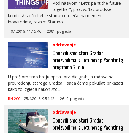
Pod nazivom "Let's paint the future
together", proizvođač brodske
kemije AkzoNobel je startao natječaj namjenjen
inovatorima, raznim Starupo...
| 9.1.2019. 11:15:46 | 2381 pogleda
održavanje
Obnovili smo stari Gradac
proizvodima iz Jotunovog Yachtintg
programa 2. dio
U prošlom smo broju opisali prvi dio grubljih radova na
preuređenju staroga Gradca, i sada ćemo pokušati prikazati
kako to izgleda nakon što...
BN 200
| 25.4.2018. 9:54:42 | 2610 pogleda
održavanje
Obnovili smo stari Gradac
proizvodima iz Jotunovog Yachtintg