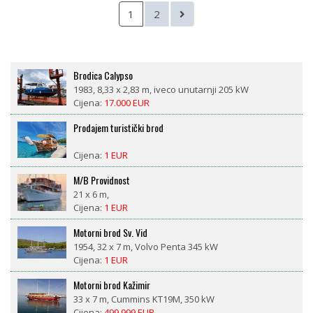
1
2
Brodica Calypso
1983, 8,33 x 2,83 m, iveco unutarnji 205 kW
Cijena:
17.000 EUR
Prodajem turistički brod
Cijena:
1 EUR
M/B Providnost
21 x 6 m,
Cijena:
1 EUR
Motorni brod Sv. Vid
1954, 32 x 7 m, Volvo Penta 345 kW
Cijena:
1 EUR
Motorni brod Kažimir
33 x 7 m, Cummins KT19M, 350 kW
Cijena:
499.999 EUR