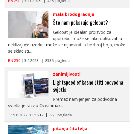
BN 290
| 3.11.2025. | 426 pogleda
mala brodogradnja
Što nam pokazuje gelcoat?
Gelcoat je idealan proizvod za
upotrebu: može se lako oblikovati u
neklizajuće uzorke, može se nijansirati u bezbroj boja, može
se skladišti...
BN 259
| 3.4.2023. | 8536 pogleda
zanimljivosti
Lightspeed efikasno štiti podvodna
svjetla
Premaz namijenjen za podvodna
svjetla je razvio Oceanmax...
| 15.6.2022. 13:58:12 | 883 pogleda
pitanja čitatelja