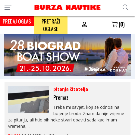
PREDAJ OGLAS
PRETRAŽI
(
0
)
OGLASE
pitanja čitatelja
Premazi
Treba mi savjet, koji se odnosi na
bojenje broda. Znam da nije vrijeme
za pituriju, ali htio bih neke stvari obaviti sada kad imam
vremena, ...