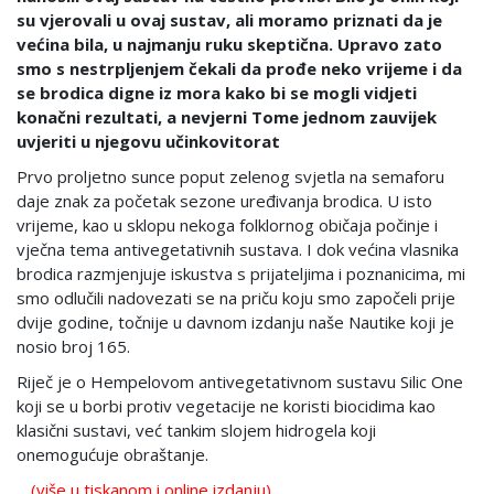
su vjerovali u ovaj sustav, ali moramo priznati da je
većina bila, u najmanju ruku skeptična. Upravo zato
smo s nestrpljenjem čekali da prođe neko vrijeme i da
se brodica digne iz mora kako bi se mogli vidjeti
konačni rezultati, a nevjerni Tome jednom zauvijek
uvjeriti u njegovu učinkovitorat
Prvo proljetno sunce poput zelenog svjetla na semaforu
daje znak za početak sezone uređivanja brodica. U isto
vrijeme, kao u sklopu nekoga folklornog običaja počinje i
vječna tema antivegetativnih sustava. I dok većina vlasnika
brodica razmjenjuje iskustva s prijateljima i poznanicima, mi
smo odlučili nadovezati se na priču koju smo započeli prije
dvije godine, točnije u davnom izdanju naše Nautike koji je
nosio broj 165.
Riječ je o Hempelovom antivegetativnom sustavu Silic One
koji se u borbi protiv vegetacije ne koristi biocidima kao
klasični sustavi, već tankim slojem hidrogela koji
onemogućuje obraštanje.
...
(više u tiskanom i online izdanju)