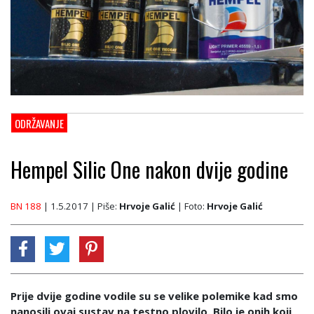
ODRŽAVANJE
Hempel Silic One nakon dvije godine
BN 188
| 1.5.2017
| Piše:
Hrvoje Galić
| Foto:
Hrvoje Galić
Prije dvije godine vodile su se velike polemike kad smo
nanosili ovaj sustav na testno plovilo. Bilo je onih koji