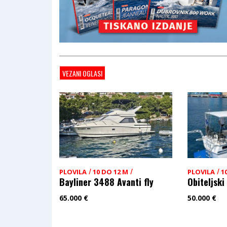
VEZANI OGLASI
/
/
/
PLOVILA
10 DO 12 M
PLOVILA
1
Bayliner 3488 Avanti fly
Obiteljski
65.000
€
50.000
€