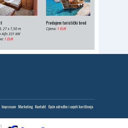
et
Prodajem turistički brod
, 27 x 7,50 m
Cijena:
1 EUR
o Aifo 331 kW
na:
1 EUR
Impresum
Marketing
Kontakt
Opće odredbe i uvjeti korištenja