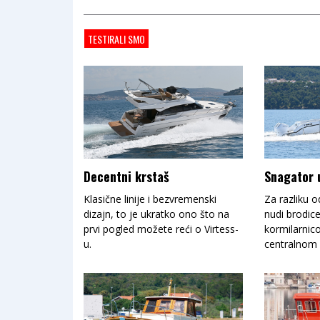
TESTIRALI SMO
Decentni krstaš
Snagator u
Klasične linije i bezvremenski
Za razliku o
dizajn, to je ukratko ono što na
nudi brodic
prvi pogled možete reći o Virtess-
kormilarnico
u.
centralnom