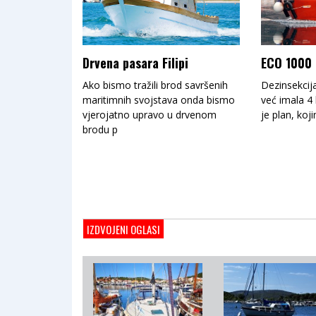
Drvena pasara Filipi
ECO 1000
Ako bismo tražili brod savršenih
Dezinsekcija
maritimnih svojstava onda bismo
već imala 4
vjerojatno upravo u drvenom
je plan, koj
brodu p
IZDVOJENI OGLASI