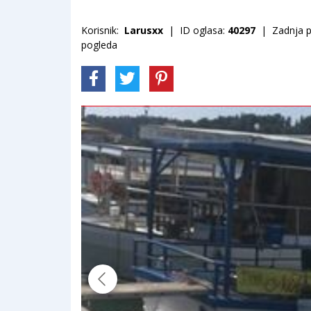
Korisnik:
Larusxx
| ID oglasa:
40297
| Zadnja pr
pogleda