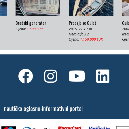
Brodski generator
Prodaje se Gulet
Gul
Cijena:
1.500 EUR
2015, 27 x 7 m
2008
Iveco aifo x 2
Ivec
Cijena:
1.150.000 EUR
Cije
nautičko oglasno-informativni portal