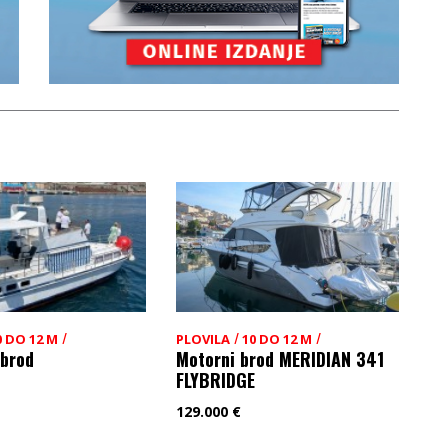
/
/
/
0 DO 12 M
PLOVILA
10 DO 12 M
 brod
Motorni brod MERIDIAN 341
FLYBRIDGE
129.000
€