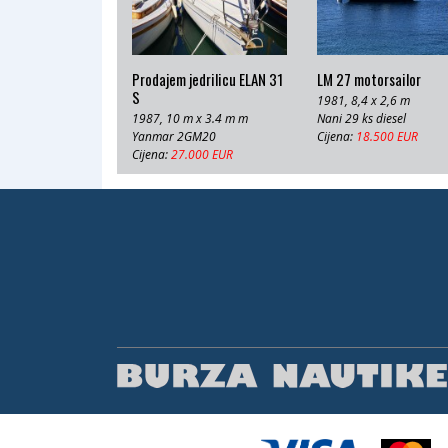
Prodajem jedrilicu ELAN 31
LM 27 motorsailor
S
1981, 8,4 x 2,6 m
1987, 10 m x 3.4 m m
Nani 29 ks diesel
Yanmar 2GM20
Cijena:
18.500 EUR
Cijena:
27.000 EUR