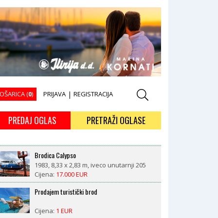
OŠARICA (
0
)
PRIJAVA
|
REGISTRACIJA
PREDAJ OGLAS
PRETRAŽI OGLASE
Brodica Calypso
1983, 8,33 x 2,83 m, iveco unutarnji 205
kW
Cijena:
17.000 EUR
Prodajem turistički brod
Cijena:
1 EUR