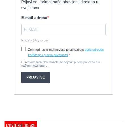
Cijena:
370.000 EUR
Tender Williams 325 TurboJet - sniženo!
2008, 325 x 1.7 m, weber 750
Cijena:
7.990 EUR
Damor 900 FURIA - EXTRA OPREMA - PRILIKA - SNIŽENA
CIJENA
2008, 8,98 x 3 m, Yanmar 200kW - unutranji, diesel
Cijena:
65.000 EUR
Prodajem jedrilicu ELAN 31 S
1987, 10 m x 3.4 m m, Yanmar 2GM20
Cijena:
27.000 EUR
Gulet Hera
1998, 19 x 5 m, Volvo penta 306ks
Cijena:
35 EUR
M/B San snova
2009, 30 x 8 m, Iveco Aifo 8281 SRM 50
Cijena:
1.000.000 EUR
Gulet Adriatic Holiday
2008, 27 x 6.5 m, Volvo penta 350 KS
IZDVOJENI OGLASI