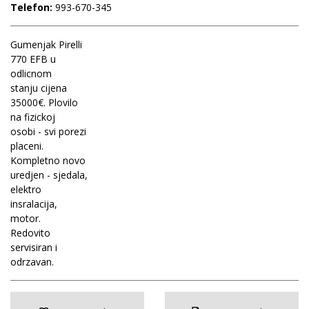
Telefon:
993-670-345
Gumenjak Pirelli
770 EFB u
odlicnom
stanju cijena
35000€. Plovilo
na fizickoj
osobi - svi porezi
placeni.
Kompletno novo
uredjen - sjedala,
elektro
insralacija,
motor.
Redovito
servisiran i
odrzavan.