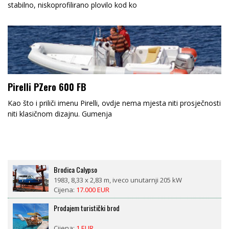
stabilno, niskoprofilirano plovilo kod ko
Pirelli PZero 600 FB
Kao što i priliči imenu Pirelli, ovdje nema mjesta niti prosječnosti
niti klasičnom dizajnu. Gumenja
Brodica Calypso
1983, 8,33 x 2,83 m, iveco unutarnji 205 kW
Cijena:
17.000 EUR
Prodajem turistički brod
Cijena:
1 EUR