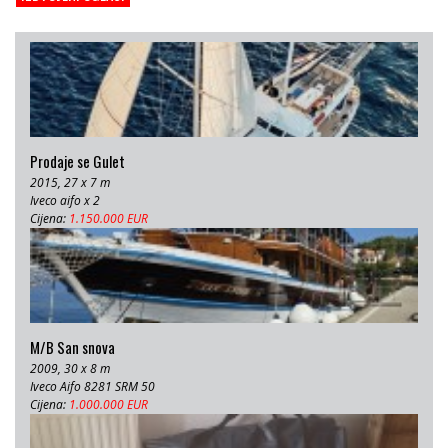
Cijena:
680 EUR
Prodaje se Gulet
2015, 27 x 7 m
Iveco aifo x 2
Cijena:
1.150.000 EUR
M/B San snova
2009, 30 x 8 m
Iveco Aifo 8281 SRM 50
Cijena:
1.000.000 EUR