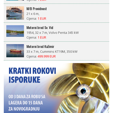
M/B Providnost
21 x 6 m,
Cijena:
1 EUR
Motorni brod Sv. Vid
1954, 32 x 7 m, Volvo Penta 345 kW
Cijena:
1 EUR
Motorni brod Kažimir
33 x 7 m, Cummins KT19M, 350 kW
Cijena:
499.999 EUR
LM 27 motorsailor
1981, 8,4 x 2,6 m, Nani 29 ks diesel
Cijena:
18.500 EUR
CROWNLINE BAYSIDE 765 AC – prikolica uključena, 377
radnih sati, spreman za sezonu
1993, 7,98 x 2,55 m, V8 Volvo Penta 570 DP (190kW,
377 radnih sati)
Cijena:
23.000 EUR
Morena
2008, Catepilar