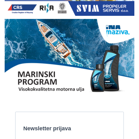
Cijena:
1 EUR
Fratelli Aprea odlično održavan
2002, 7.8 x 2 m, 2 Yanmar motora od 85 kw
Cijena:
59.000 EUR
Gulet
2008, 27 x 7,50 m, Iveco Aifo 331 kW
Cijena:
1 EUR
Gulet Kadena
2000, 32 x 8 m, Cummins
Pirelli 770 EFB
2010, 8,46 x 3,12 m, Mercruiser 235,4 kw
Cijena:
35.000 EUR
Prodaje se Gulet
2015, 27 x 7 m, Iveco aifo x 2
Cijena:
1.150.000 EUR
Izletnički brod - 94 osobe
1954, 16,60 x 5,10 m, FAMOS 129 KW