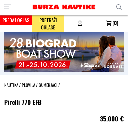
PREDAJ OGLAS
PRETRAŽI
(
0
)
OGLASE
NAUTIKA
/
PLOVILA
/
GUMENJACI
/
Pirelli 770 EFB
35.000
€