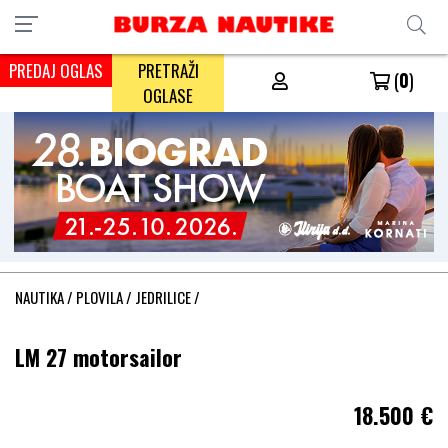
PREDAJ OGLAS
PRETRAŽI
(
0
)
OGLASE
NAUTIKA
/
PLOVILA
/
JEDRILICE
/
LM 27 motorsailor
18.500
€