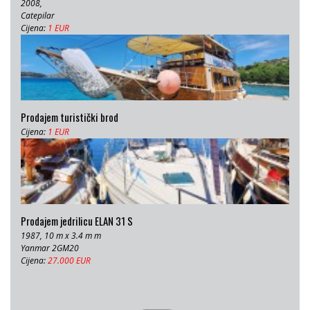
2008,
Catepilar
Cijena:
1 EUR
Prodajem turistički brod
Cijena:
1 EUR
Prodajem jedrilicu ELAN 31 S
1987, 10 m x 3.4 m m
Yanmar 2GM20
Cijena:
27.000 EUR