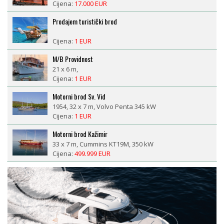
Cijena:
17.000 EUR
Prodajem turistički brod
Cijena:
1 EUR
M/B Providnost
21 x 6 m,
Cijena:
1 EUR
Motorni brod Sv. Vid
1954, 32 x 7 m, Volvo Penta 345 kW
Cijena:
1 EUR
Motorni brod Kažimir
33 x 7 m, Cummins KT19M, 350 kW
Cijena:
499.999 EUR
LM 27 motorsailor
1981, 8,4 x 2,6 m, Nani 29 ks diesel
Cijena:
18.500 EUR
CROWNLINE BAYSIDE 765 AC – prikolica uključena, 377
radnih sati, spreman za sezonu