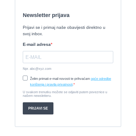
Cijena:
1.150.000 EUR
Izletnički brod - 94 osobe
1954, 16,60 x 5,10 m, FAMOS 129 KW
Cijena:
370.000 EUR
Tender Williams 325 TurboJet - sniženo!
2008, 325 x 1.7 m, weber 750
Cijena:
7.990 EUR
Damor 900 FURIA - EXTRA OPREMA - PRILIKA - SNIŽENA
CIJENA
2008, 8,98 x 3 m, Yanmar 200kW - unutranji, diesel
Cijena:
65.000 EUR
Prodajem jedrilicu ELAN 31 S
1987, 10 m x 3.4 m m, Yanmar 2GM20
Cijena:
27.000 EUR
Gulet Hera
1998, 19 x 5 m, Volvo penta 306ks
Cijena:
35 EUR
M/B San snova
2009, 30 x 8 m, Iveco Aifo 8281 SRM 50