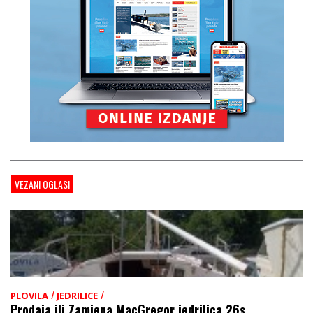
VEZANI OGLASI
/
/
PLOVILA
JEDRILICE
Prodaja ili Zamjena MacGregor jedrilica 26s