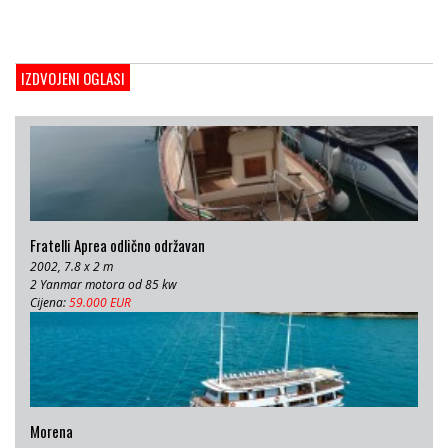
Cijena:
1.000.000 EUR
Gulet Adriatic Holiday
2008, 27 x 6.5 m, Volvo penta 350 KS
IZDVOJENI OGLASI
Cijena:
680 EUR
Fratelli Aprea odlično održavan
2002, 7.8 x 2 m
2 Yanmar motora od 85 kw
Cijena:
59.000 EUR
Morena