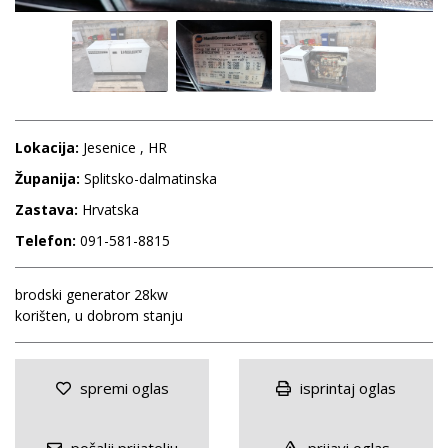
Lokacija:
Jesenice , HR
Županija:
Splitsko-dalmatinska
Zastava:
Hrvatska
Telefon:
091-581-8815
brodski generator 28kw
korišten, u dobrom stanju
spremi oglas
isprintaj oglas
pošalji prijatelju
prijavi oglas