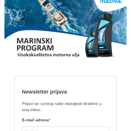
Fratelli Aprea odlično održavan
2002, 7.8 x 2 m, 2 Yanmar motora od 85 kw
Cijena:
59.000 EUR
Gulet
2008, 27 x 7,50 m, Iveco Aifo 331 kW
Cijena:
1 EUR
Gulet Kadena
2000, 32 x 8 m, Cummins
Pirelli 770 EFB
2010, 8,46 x 3,12 m, Mercruiser 235,4 kw
Cijena:
35.000 EUR
Prodaje se Gulet
2015, 27 x 7 m, Iveco aifo x 2
Cijena:
1.150.000 EUR
Izletnički brod - 94 osobe
1954, 16,60 x 5,10 m, FAMOS 129 KW
Cijena:
370.000 EUR