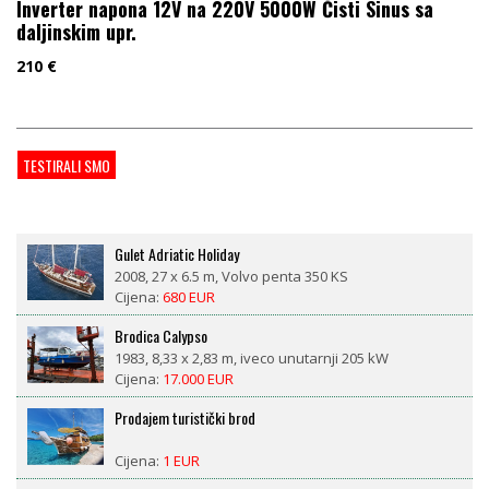
Inverter napona 12V na 220V 5000W Čisti Sinus sa
daljinskim upr.
210
€
TESTIRALI SMO
Gulet Adriatic Holiday
2008, 27 x 6.5 m, Volvo penta 350 KS
Cijena:
680 EUR
Brodica Calypso
1983, 8,33 x 2,83 m, iveco unutarnji 205 kW
Cijena:
17.000 EUR
Prodajem turistički brod
Cijena:
1 EUR