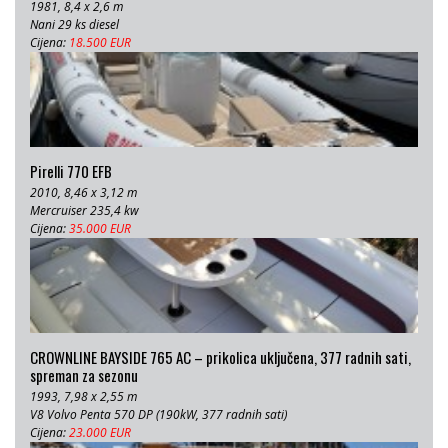
1981, 8,4 x 2,6 m
Nani 29 ks diesel
Cijena:
18.500 EUR
Pirelli 770 EFB
2010, 8,46 x 3,12 m
Mercruiser 235,4 kw
Cijena:
35.000 EUR
CROWNLINE BAYSIDE 765 AC – prikolica uključena, 377 radnih sati,
spreman za sezonu
1993, 7,98 x 2,55 m
V8 Volvo Penta 570 DP (190kW, 377 radnih sati)
Cijena:
23.000 EUR