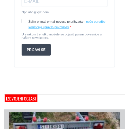
Tender Williams 325 TurboJet - sniženo!
2008, 325 x 1.7 m, weber 750
Cijena:
7.990 EUR
Damor 900 FURIA - EXTRA OPREMA - PRILIKA - SNIŽENA
CIJENA
2008, 8,98 x 3 m, Yanmar 200kW - unutranji, diesel
Cijena:
65.000 EUR
Prodajem jedrilicu ELAN 31 S
1987, 10 m x 3.4 m m, Yanmar 2GM20
Cijena:
27.000 EUR
Gulet Hera
1998, 19 x 5 m, Volvo penta 306ks
Cijena:
35 EUR
M/B San snova
2009, 30 x 8 m, Iveco Aifo 8281 SRM 50
IZDVOJENI OGLASI
Cijena:
1.000.000 EUR