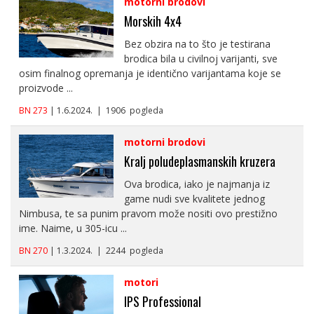
motorni brodovi
Morskih 4x4
Bez obzira na to što je testirana
brodica bila u civilnoj varijanti, sve
osim finalnog opremanja je identično varijantama koje se
proizvode ...
BN 273
| 1.6.2024. | 1906 pogleda
motorni brodovi
Kralj poludeplasmanskih kruzera
Ova brodica, iako je najmanja iz
game nudi sve kvalitete jednog
Nimbusa, te sa punim pravom može nositi ovo prestižno
ime. Naime, u 305-icu ...
BN 270
| 1.3.2024. | 2244 pogleda
motori
IPS Professional