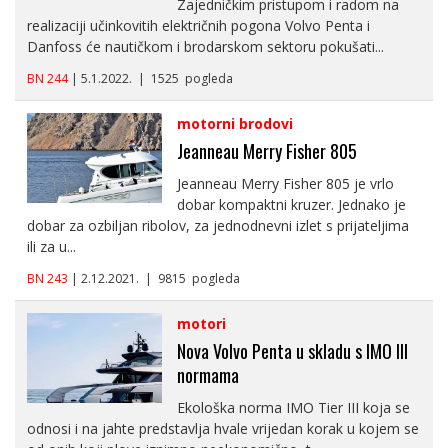
Zajedničkim pristupom i radom na
realizaciji učinkovitih električnih pogona Volvo Penta i
Danfoss će nautičkom i brodarskom sektoru pokušati...
BN 244
| 5.1.2022. | 1525 pogleda
motorni brodovi
Jeanneau Merry Fisher 805
Jeanneau Merry Fisher 805 je vrlo
dobar kompaktni kruzer. Jednako je
dobar za ozbiljan ribolov, za jednodnevni izlet s prijateljima
ili za u...
BN 243
| 2.12.2021. | 9815 pogleda
motori
Nova Volvo Penta u skladu s IMO III
normama
Ekološka norma IMO Tier III koja se
odnosi i na jahte predstavlja hvale vrijedan korak u kojem se