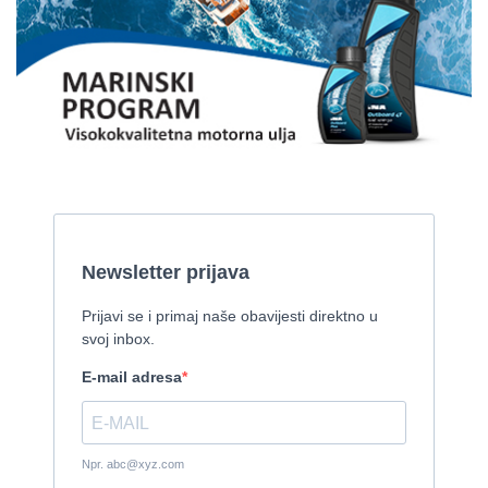
Gulet Kadena
2000, 32 x 8 m, Cummins
Pirelli 770 EFB
2010, 8,46 x 3,12 m, Mercruiser 235,4 kw
Cijena:
35.000 EUR
Prodaje se Gulet
2015, 27 x 7 m, Iveco aifo x 2
Cijena:
1.150.000 EUR
Izletnički brod - 94 osobe
1954, 16,60 x 5,10 m, FAMOS 129 KW
Cijena:
370.000 EUR
Tender Williams 325 TurboJet - sniženo!
2008, 325 x 1.7 m, weber 750
Cijena:
7.990 EUR
Damor 900 FURIA - EXTRA OPREMA - PRILIKA - SNIŽENA
CIJENA
2008, 8,98 x 3 m, Yanmar 200kW - unutranji, diesel