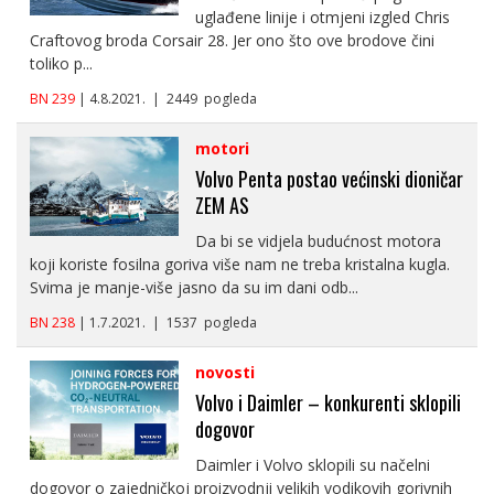
uglađene linije i otmjeni izgled Chris
Craftovog broda Corsair 28. Jer ono što ove brodove čini
toliko p...
BN 239
| 4.8.2021. | 2449 pogleda
motori
Volvo Penta postao većinski dioničar
ZEM AS
Da bi se vidjela budućnost motora
koji koriste fosilna goriva više nam ne treba kristalna kugla.
Svima je manje-više jasno da su im dani odb...
BN 238
| 1.7.2021. | 1537 pogleda
novosti
Volvo i Daimler – konkurenti sklopili
dogovor
Daimler i Volvo sklopili su načelni
dogovor o zajedničkoj proizvodnji velikih vodikovih gorivnih