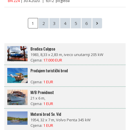
BN 224
| 30.4.2020. | 6312 pogleda
1
2
3
4
5
6
Brodica Calypso
1983, 8,33 x 2,83 m, iveco unutarnji 205 kW
Cijena:
17.000 EUR
Prodajem turistički brod
Cijena:
1 EUR
M/B Providnost
21 x 6 m,
Cijena:
1 EUR
Motorni brod Sv. Vid
1954, 32 x 7 m, Volvo Penta 345 kW
Cijena:
1 EUR