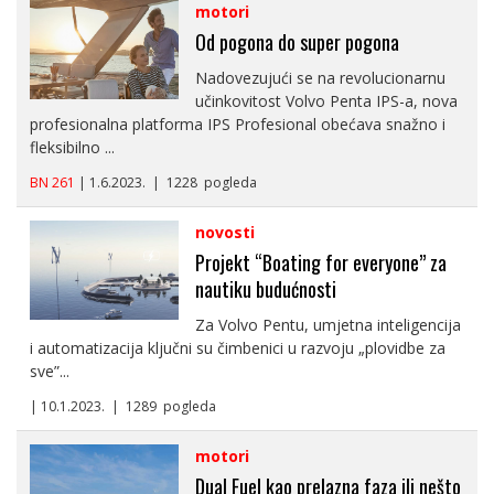
motori
Od pogona do super pogona
Nadovezujući se na revolucionarnu
učinkovitost Volvo Penta IPS-a, nova
profesionalna platforma IPS Profesional obećava snažno i
fleksibilno ...
BN 261
| 1.6.2023. | 1228 pogleda
novosti
Projekt “Boating for everyone” za
nautiku budućnosti
Za Volvo Pentu, umjetna inteligencija
i automatizacija ključni su čimbenici u razvoju „plovidbe za
sve”...
| 10.1.2023. | 1289 pogleda
motori
Dual Fuel kao prelazna faza ili nešto