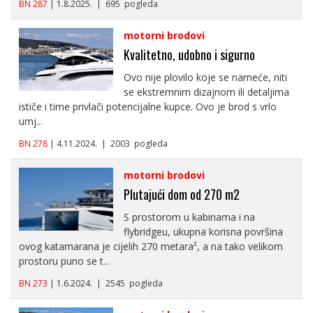
BN 287
| 1.8.2025. | 695 pogleda
motorni brodovi
Kvalitetno, udobno i sigurno
Ovo nije plovilo koje se nameće, niti
se ekstremnim dizajnom ili detaljima
ističe i time privlači potencijalne kupce. Ovo je brod s vrlo
umj...
BN 278
| 4.11.2024. | 2003 pogleda
motorni brodovi
Plutajući dom od 270 m2
S prostorom u kabinama i na
flybridgeu, ukupna korisna površina
ovog katamarana je cijelih 270 metara², a na tako velikom
prostoru puno se t...
BN 273
| 1.6.2024. | 2545 pogleda