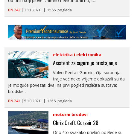
od onih koji plove iznimno neekonomično, t...
BN 242
| 3.11.2021. | 1566 pogleda
elektrika i elektronika
Asistent za sigurnije pristajanje
Volvo Penta i Garmin, čija suradnja
traje već neko vrijeme dokazali su da
je moguće povezati dva, na prvi pogled različita sustava;
brodske ...
BN 241
| 5.10.2021. | 1856 pogleda
motorni brodovi
Chris Craft Corsair 28
Ono što svakako privlači poglede su