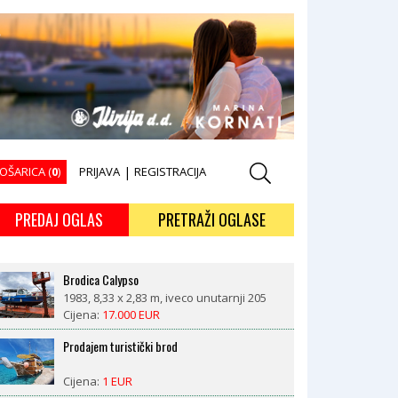
OŠARICA (
0
)
PRIJAVA
|
REGISTRACIJA
PREDAJ OGLAS
PRETRAŽI OGLASE
Brodica Calypso
1983, 8,33 x 2,83 m, iveco unutarnji 205
kW
Cijena:
17.000 EUR
Prodajem turistički brod
Cijena:
1 EUR