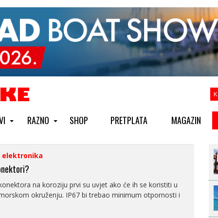
K
VI
RAZNO
SHOP
PRETPLATA
MAGAZIN
i elektronika
onektori?
onektora na koroziju prvi su uvjet ako će ih se koristiti u
morskom okruženju. IP67 bi trebao minimum otpornosti i