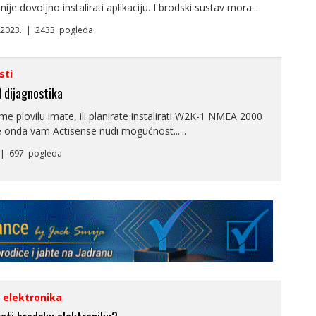
nije dovoljno instalirati aplikaciju. I brodski sustav mora...
8.2023. | 2433 pogleda
sti
I dijagnostika
e plovilu imate, ili planirate instalirati W2K-1 NMEA 2000
e onda vam Actisense nudi mogućnost......
. | 697 pogleda
i elektronika