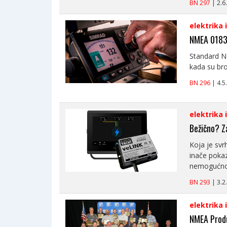
BN 297
| 2.
elektrika 
NMEA 0183:
Standard NM
kada su brod
BN 296
| 4.
elektrika 
Bežično? Z
Koja je sv
inače pokaz
nemogućnos
BN 293
| 3.
elektrika 
NMEA Produ