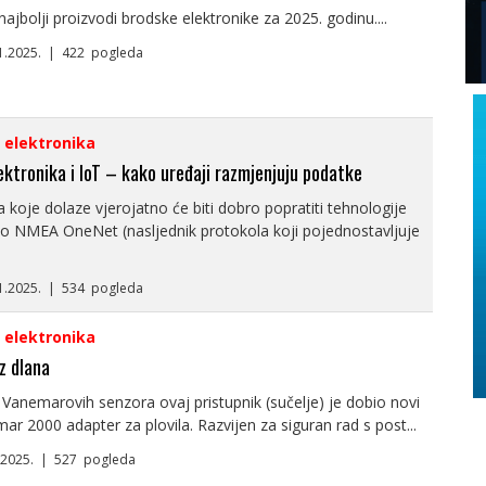
ajbolji proizvodi brodske elektronike za 2025. godinu....
11.2025. | 422 pogleda
i elektronika
ektronika i IoT – kako uređaji razmjenjuju podatke
koje dolaze vjerojatno će biti dobro popratiti tehnologije
to NMEA OneNet (nasljednik protokola koji pojednostavljuje
11.2025. | 534 pogleda
i elektronika
z dlana
Vanemarovih senzora ovaj pristupnik (sučelje) je dobio novi
ar 2000 adapter za plovila. Razvijen za siguran rad s post...
7.2025. | 527 pogleda