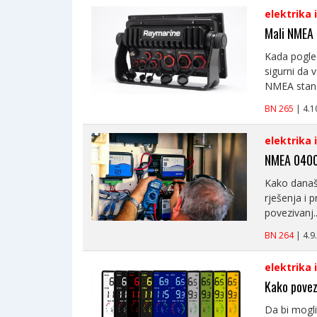
elektrika 
Mali NMEA 
Kada pogle
sigurni da 
NMEA stand
BN 265
| 4.
elektrika 
NMEA 0400 
Kako današn
rješenja i 
povezivanj..
BN 264
| 4.
elektrika 
Kako povez
Da bi mogli