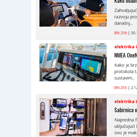
Kako odabr
Zahvaljuju
razvoju pr
današnj...
BN 256
| 30
elektrika 
NMEA One
Kako je brz
protokola 
sustavim...
BN 255
| 2.
elektrika 
Sabirnica 
Napredna fu
uključujuć
ovo je maks