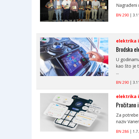
Nagrađeni n
BN 290
| 3.
elektrika 
Brodska el
U godinama 
kao što je 
...
BN 290
| 3.
elektrika 
Pročitano i
Za potrebe 
naziv Vanem
BN 286
| 1.