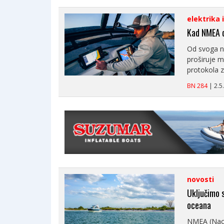
elektrika 
Kad NMEA d
Od svoga n
proširuje 
protokola z.
BN 284
| 2.
novosti
Uključimo s
oceana
NMEA (Naci