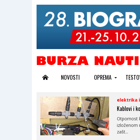
NOVOSTI
OPREMA
TESTO
elektrika 
Kablovi i k
Otpornost k
izloženom 
zašt...