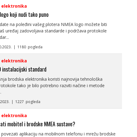
i elektronika
logo koji nudi tako puno
date na poleđini vašeg plotera NMEA logo možete biti
vaš uređaj zadovoljava standarde i podržava protokole
ar...
10.2023. | 1180 pogleda
i elektronika
instalacijski standard
ja brodska elektronika koristi najnovija tehnološka
protokole tako je bilo potrebno razviti načine i metode
.
9.2023. | 1227 pogleda
i elektronika
ati mobitel i brodske NMEA sustave?
 povezati aplikaciju na mobilnom telefonu i mrežu brodske