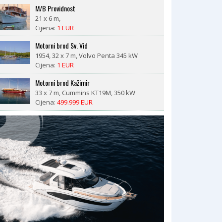
M/B Providnost
21 x 6 m,
Cijena:
1 EUR
Motorni brod Sv. Vid
1954, 32 x 7 m, Volvo Penta 345 kW
Cijena:
1 EUR
Motorni brod Kažimir
33 x 7 m, Cummins KT19M, 350 kW
Cijena:
499.999 EUR
LM 27 motorsailor
1981, 8,4 x 2,6 m, Nani 29 ks diesel
Cijena:
18.500 EUR
CROWNLINE BAYSIDE 765 AC – prikolica
uključena, 377 radnih sati, spreman za sezonu
1993, 7,98 x 2,55 m, V8 Volvo Penta 570 DP
(190kW, 377 radnih sati)
Cijena:
23.000 EUR
Morena
2008, Catepilar
Cijena:
1 EUR