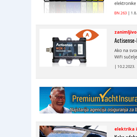
elektronike 
BN 263
| 1.
zanimljivo
Actisense-
Ako na svom
WiFi sučelj
| 10.2.2023
elektrika 