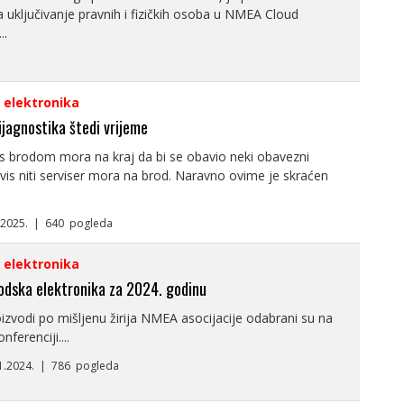
 za uključivanje pravnih i fizičkih osoba u NMEA Cloud
..
i elektronika
ijagnostika štedi vrijeme
k s brodom mora na kraj da bi se obavio neki obavezni
rvis niti serviser mora na brod. Naravno ovime je skraćen
3.2025. | 640 pogleda
i elektronika
rodska elektronika za 2024. godinu
oizvodi po mišljenu žirija NMEA asocijacije odabrani su na
nferenciji....
11.2024. | 786 pogleda