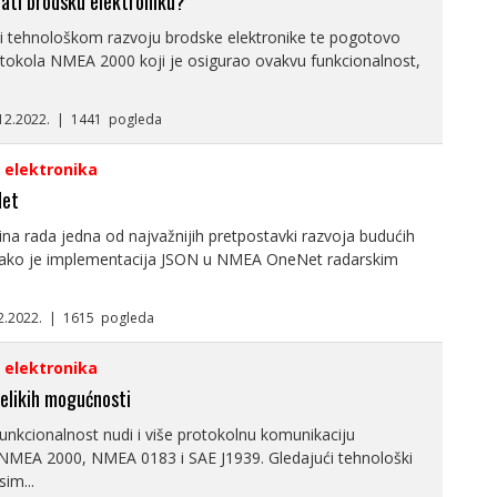
ati brodsku elektroniku?
ći tehnološkom razvoju brodske elektronike te pogotovo
otokola NMEA 2000 koji je osigurao ovakvu funkcionalnost,
.12.2022. | 1441 pogleda
i elektronika
Net
ina rada jedna od najvažnijih pretpostavki razvoja budućih
tako je implementacija JSON u NMEA OneNet radarskim
12.2022. | 1615 pogleda
i elektronika
velikih mogućnosti
nkcionalnost nudi i više protokolnu komunikaciju
i NMEA 2000, NMEA 0183 i SAE J1939. Gledajući tehnološki
im...