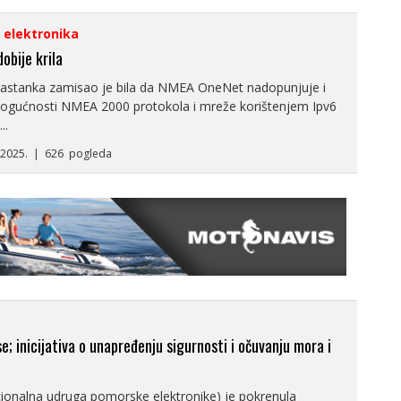
i elektronika
obije krila
astanka zamisao je bila da NMEA OneNet nadopunjuje i
mogućnosti NMEA 2000 protokola i mreže korištenjem Ipv6
..
5.2025. | 626 pogleda
e; inicijativa o unapređenju sigurnosti i očuvanju mora i
onalna udruga pomorske elektronike) je pokrenula