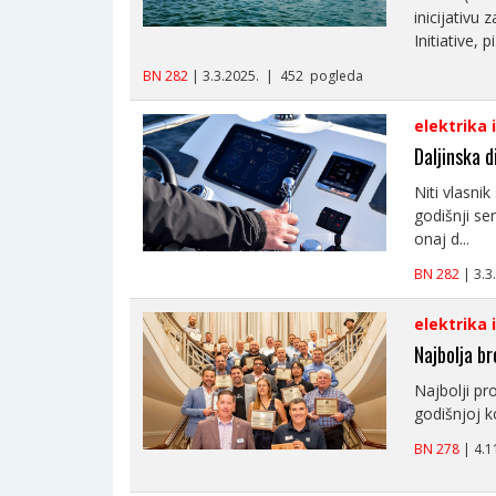
inicijativu
Initiative, pi.
BN 282
| 3.3.2025. | 452 pogleda
elektrika 
Daljinska d
Niti vlasni
godišnji se
onaj d...
BN 282
| 3.
elektrika 
Najbolja b
Najbolji pr
godišnjoj ko
BN 278
| 4.