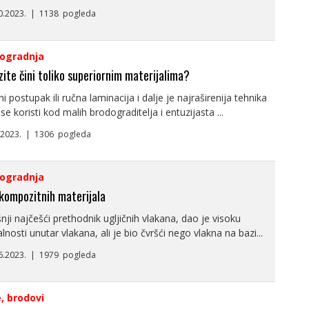
10.2023. | 1138 pogleda
ogradnja
ite čini toliko superiornim materijalima?
i postupak ili ručna laminacija i dalje je najraširenija tehnika
se koristi kod malih brodograditelja i entuzijasta ...
9.2023. | 1306 pogleda
ogradnja
 kompozitnih materijala
ji najčešći prethodnik ugljičnih vlakana, dao je visoku
alnosti unutar vlakana, ali je bio čvršći nego vlakna na bazi...
.6.2023. | 1979 pogleda
e, brodovi