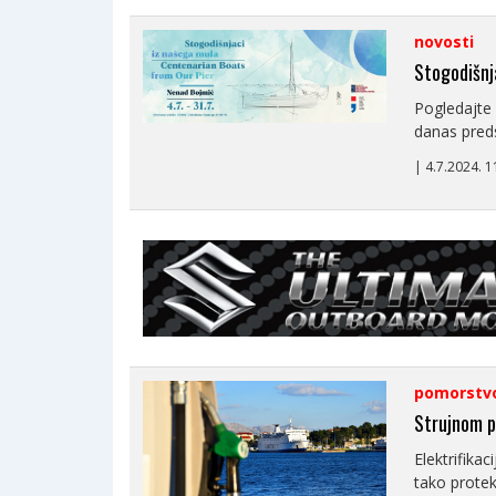
novosti
Stogodišnj
Pogledajte 
danas preds
| 4.7.2024. 
pomorstv
Strujnom p
Elektrifika
tako protek