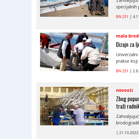
Zahvaljujuć
specijalnih
BN 251
| 4.
mala brod
Dizajn za l
Univerzalni 
prakse koji
BN 251
| 2.
novosti
Zbog popunj
traži radni
Zahvaljujuć
brodogradil
| 21.10.202