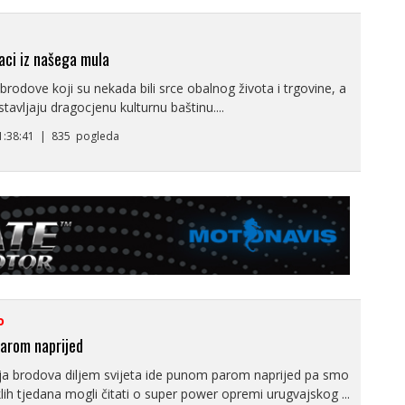
aci iz našega mula
brodove koji su nekada bili srce obalnog života i trgovine, a
tavljaju dragocjenu kulturnu baštinu....
11:38:41 | 835 pogleda
o
arom naprijed
cija brodova diljem svijeta ide punom parom naprijed pa smo
lih tjedana mogli čitati o super power opremi urugvajskog ...