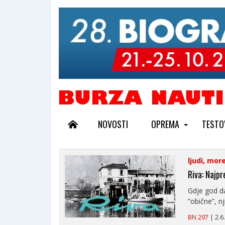
NOVOSTI
OPREMA
TESTO
ljudi, mor
Riva: Najpr
Gdje god da
”obične”, nj
BN 297
| 2.