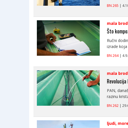
BN 265
| 4.
mala brod
Što kompoz
Ručni dodirn
izrade koja 
BN 264
| 4.
mala brod
Revolucija
PAN, današn
razinu krist
BN 262
| 29
ljudi, mor