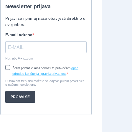
Tender Williams 325 TurboJet - sniženo!
2008, 325 x 1.7 m, weber 750
Cijena:
7.990 EUR
Damor 900 FURIA - EXTRA OPREMA - PRILIKA -
SNIŽENA CIJENA
2008, 8,98 x 3 m, Yanmar 200kW -
unutranji, diesel
Cijena:
65.000 EUR
Prodajem jedrilicu ELAN 31 S
1987, 10 m x 3.4 m m, Yanmar 2GM20
Cijena:
27.000 EUR
Gulet Hera
1998, 19 x 5 m, Volvo penta 306ks
Cijena:
35 EUR
M/B San snova
2009, 30 x 8 m, Iveco Aifo 8281 SRM 50
Cijena:
1.000.000 EUR
Gulet Adriatic Holiday
2008, 27 x 6.5 m, Volvo penta 350 KS
Cijena:
680 EUR