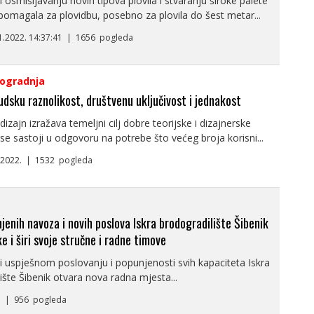
i osmišljavanju novih tipova plovila i stvaranju široke palete
 pomagala za plovidbu, posebno za plovila do šest metar...
11.2022. 14:37:41 | 1656 pogleda
ogradnja
judsku raznolikost, društvenu uključivost i jednakost
dizajn izražava temeljni cilj dobre teorijske i dizajnerske
 se sastoji u odgovoru na potrebe što većeg broja korisni...
8.2022. | 1532 pogleda
enih navoza i novih poslova Iskra brodogradilište Šibenik
ke i širi svoje stručne i radne timove
i uspješnom poslovanju i popunjenosti svih kapaciteta Iskra
ište Šibenik otvara nova radna mjesta...
2. | 956 pogleda