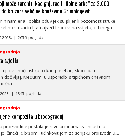
oji može zaroniti kao gnjurac i „Noine arke” za 2.000
 do kruzera veličine kneževine Grimaldijevih
nih namjena i oblika oduvijek su plijenili pozornost struke i
osebno su zanimljivi najveći brodovi na svijetu, od mega...
.6.2023. | 2656 pogleda
ogradnja
a svjetla
su plovili noću ističu to kao poseban, skoro pa i
n doživljaj. Međutim, u usporedbi s tipičnom dnevnom
oćna ...
5.2023. | 1345 pogleda
ogradnja
mjene kompozita u brodogradnji
proizvodnje postala je revolucionarna za industriju
e, čineći je bržom i učinkovitijom za serijsku proizvodnju....