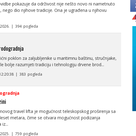
ovidbe pokazuje da održivost nije nešto novo ni nametnuto
nego dio njihove tradicije. Ona je ugrađena u njihovu
2.2026. | 394 pogleda
rodogradnja
ićni poklon za zaljubljenike u maritimnu baštinu, stručnjake,
ele bolje razumjeti tradiciju i tehnologiju drvene brod...
 12:20:38 | 383 pogleda
ogradnja
zini
ovog travel lifta je mogućnost teleskopskog proširenja sa
eset metara, čime se otvara mogućnost podizanja
iz...
4.2025. | 759 pogleda