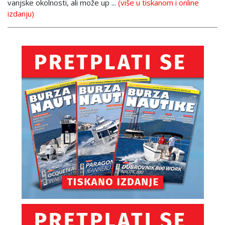
vanjske okolnosti, ali može up ...
(više u tiskanom i online
izdanju)