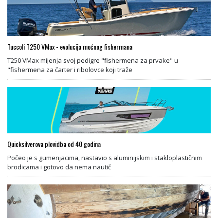
Tuccoli T250 VMax - evolucija moćnog fishermana
T250 VMax mijenja svoj pedigre "fishermena za prvake" u
"fishermena za čarter i ribolovce koji traže
Quicksilverova plovidba od 40 godina
Počeo je s gumenjacima, nastavio s aluminijskim i stakloplastičnim
brodicama i gotovo da nema nautič