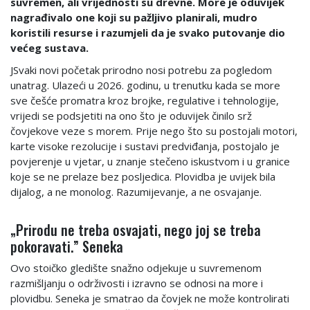
suvremen, ali vrijednosti su drevne. More je oduvijek
nagrađivalo one koji su pažljivo planirali, mudro
koristili resurse i razumjeli da je svako putovanje dio
većeg sustava.
JSvaki novi početak prirodno nosi potrebu za pogledom
unatrag. Ulazeći u 2026. godinu, u trenutku kada se more
sve češće promatra kroz brojke, regulative i tehnologije,
vrijedi se podsjetiti na ono što je oduvijek činilo srž
čovjekove veze s morem. Prije nego što su postojali motori,
karte visoke rezolucije i sustavi predviđanja, postojalo je
povjerenje u vjetar, u znanje stečeno iskustvom i u granice
koje se ne prelaze bez posljedica. Plovidba je uvijek bila
dijalog, a ne monolog. Razumijevanje, a ne osvajanje.
„Prirodu ne treba osvajati, nego joj se treba
pokoravati.” Seneka
Ovo stoičko gledište snažno odjekuje u suvremenom
razmišljanju o održivosti i izravno se odnosi na more i
plovidbu. Seneka je smatrao da čovjek ne može kontrolirati