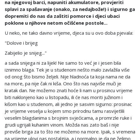
na njegovoj barci, napuniti akumulatore, provjeriti
splavi za spašavanje (onako, za nedajbože!) i sigurno ga
dopremiti do nas da zaštiti pomorce i djeci ubaci
poklone u njihove netom očišćene postole...
U neko, ne tako davno vrijeme, djeca su u ovo doba pjevala:
"Dolove i brijeg
Zabijelio je snijeg..."
a sada snijega ni za lijek! Ne samo to već je i jesen bila
iznimno blaga. Tek je u studenom nešto malo zavlažila više
od onog što bismo željeli. Nije hladnoća ta koja nama ne da
na more, pa nije čak ni kiša. Ono što nas najviše muči je
kratak dan. Ne možemo znati hoće li nam u prosincu vrijeme
biti naklonjeno kao u listopadu, ili će nas moriti južinom i
kišom kao u studenom, ali jedno je sasvim sigurno: prosinac
je vrijeme veselja u kojem smo prirodnu tamu rasvijetlili
veselim blagdanima s brojnim svjećicama, a promrzle ruke i
grudi ugrijali kuhanim vinom. Možda nas zato baš i nije
previše briga za to što ne možemo na more. Ipak, s vremena
na vrijeme ulovi nas nostalgija, a i normalno je da ne želimo