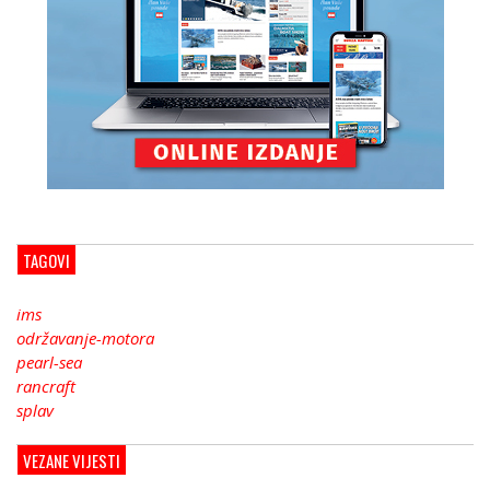
TAGOVI
ims
održavanje-motora
pearl-sea
rancraft
splav
VEZANE VIJESTI