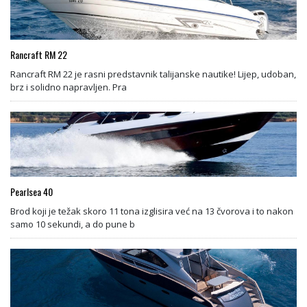
Rancraft RM 22
Rancraft RM 22 je rasni predstavnik talijanske nautike! Lijep, udoban,
brz i solidno napravljen. Pra
Pearlsea 40
Brod koji je težak skoro 11 tona izglisira već na 13 čvorova i to nakon
samo 10 sekundi, a do pune b