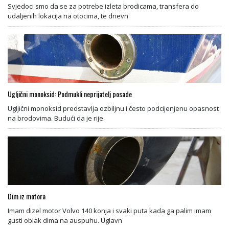
Svjedoci smo da se za potrebe izleta brodicama, transfera do
udaljenih lokacija na otocima, te dnevn
Ugljični monoksid: Podmukli neprijatelj posade
Ugljični monoksid predstavlja ozbiljnu i često podcijenjenu opasnost
na brodovima. Budući da je rije
Dim iz motora
Imam dizel motor Volvo 140 konja i svaki puta kada ga palim imam
gusti oblak dima na auspuhu. Uglavn