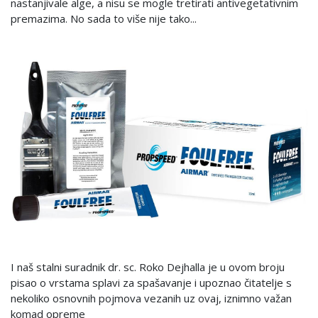
nastanjivale alge, a nisu se mogle tretirati antivegetativnim
premazima. No sada to više nije tako...
I naš stalni suradnik dr. sc. Roko Dejhalla je u ovom broju
pisao o vrstama splavi za spašavanje i upoznao čitatelje s
nekoliko osnovnih pojmova vezanih uz ovaj, iznimno važan
komad opreme