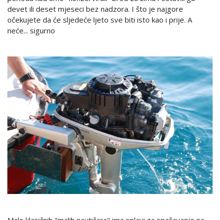
devet ili deset mjeseci bez nadzora. I što je najgore
očekujete da će sljedeće ljeto sve biti isto kao i prije. A
neće... sigurno
Malo klasičnih "malih nautičara" ima splavi za spašavanje na