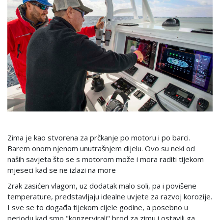
Zima je kao stvorena za prčkanje po motoru i po barci.
Barem onom njenom unutrašnjem dijelu. Ovo su neki od
naših savjeta što se s motorom može i mora raditi tijekom
mjeseci kad se ne izlazi na more
Zrak zasićen vlagom, uz dodatak malo soli, pa i povišene
temperature, predstavljaju idealne uvjete za razvoj korozije.
I sve se to događa tijekom cijele godine, a posebno u
periodu kad smo "konzervirali" brod za zimu i ostavili ga