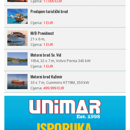
Cijena:
17.000 EUR
Prodajem turistički brod
Cijena:
1 EUR
M/B Providnost
21 x 6 m,
Cijena:
1 EUR
Motorni brod Sv. Vid
1954, 32 x 7 m, Volvo Penta 345 kW
Cijena:
1 EUR
Motorni brod Kažimir
33 x 7 m, Cummins KT19M, 350 kW
Cijena:
499.999 EUR
LM 27 motorsailor
1981, 8,4 x 2,6 m, Nani 29 ks diesel
Cijena:
18.500 EUR
CROWNLINE BAYSIDE 765 AC – prikolica uključena, 377
radnih sati, spreman za sezonu