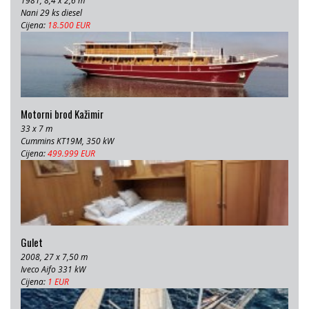
1981, 8,4 x 2,6 m
Nani 29 ks diesel
Cijena:
18.500 EUR
Motorni brod Kažimir
33 x 7 m
Cummins KT19M, 350 kW
Cijena:
499.999 EUR
Gulet
2008, 27 x 7,50 m
Iveco Aifo 331 kW
Cijena:
1 EUR