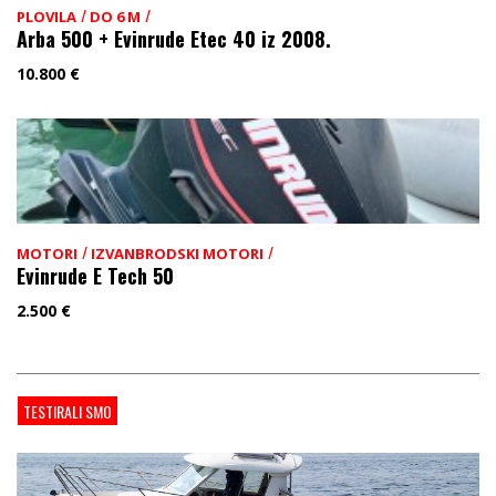
/
/
PLOVILA
DO 6 M
Arba 500 + Evinrude Etec 40 iz 2008.
10.800
€
/
/
MOTORI
IZVANBRODSKI MOTORI
Evinrude E Tech 50
2.500
€
TESTIRALI SMO