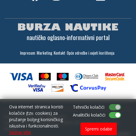
nautičko oglasno-informativni portal
Impresum
Marketing
Kontakt
Opće odredbe i uvjeti korištenja
Ova internet stranica koristi
Tehnički kolačići
kolačiće (tzv. cookies) za
Analitički kolačići
Copyright (c) 2001 - 2026,
Lantina d.o.o.
pružanje boljeg korisničkog
sav materijal na ovim stranicama je zaštićen i bez dozvole zabranjeno ga je
iskustva i funkcionalnosti.
koristiti
Spremi odabir
Saznaj više
web by NIVAGO