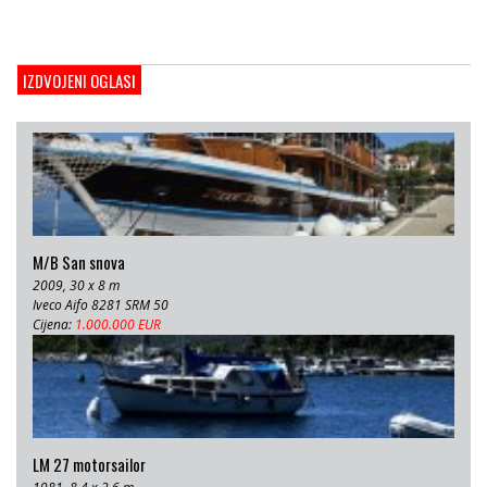
Cijena:
1.000.000 EUR
Gulet Adriatic Holiday
2008, 27 x 6.5 m, Volvo penta 350 KS
IZDVOJENI OGLASI
Cijena:
680 EUR
M/B San snova
2009, 30 x 8 m
Iveco Aifo 8281 SRM 50
Cijena:
1.000.000 EUR
LM 27 motorsailor