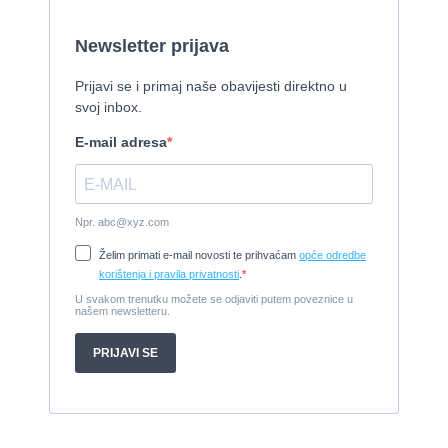
Cijena:
1.150.000 EUR
Izletnički brod - 94 osobe
1954, 16,60 x 5,10 m, FAMOS 129 KW
Cijena:
370.000 EUR
Tender Williams 325 TurboJet - sniženo!
2008, 325 x 1.7 m, weber 750
Cijena:
7.990 EUR
Damor 900 FURIA - EXTRA OPREMA - PRILIKA - SNIŽENA
CIJENA
2008, 8,98 x 3 m, Yanmar 200kW - unutranji, diesel
Cijena:
65.000 EUR
Prodajem jedrilicu ELAN 31 S
1987, 10 m x 3.4 m m, Yanmar 2GM20
Cijena:
27.000 EUR
Gulet Hera
1998, 19 x 5 m, Volvo penta 306ks
Cijena:
35 EUR
M/B San snova
2009, 30 x 8 m, Iveco Aifo 8281 SRM 50