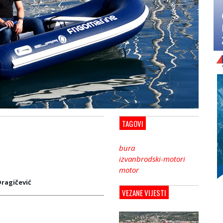
TAGOVI
bura
izvanbrodski-motori
motor
Dragičević
VEZANE VIJESTI