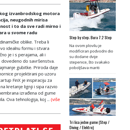
nskog izvanbrodskog motora
acija, neugodnih mirisa
bnost i to da sve radi mirno i
tvara u svome radu
Step by step; Bura 7.2 Step
inamičke oblike. Treba li
Na ovom plovilu je
ovo idealnu formu i stvara
modificiran podvodni dio
o je i s perajama, ali i
su dodane dvije
 je dovedeno do savršenstva.
stepenice, što svakako
najmanje gubitke. Priroda daje
poboljšava mariti
dmornice projektirani po uzoru
artup FinX je inspiraciju za
a kretanje lignji i sipa razvio
la membrana izrađena od gume
a. Ova tehnologija, koj ...
(više
Tri lica jedne gume (Step /
Diving / Elektro)