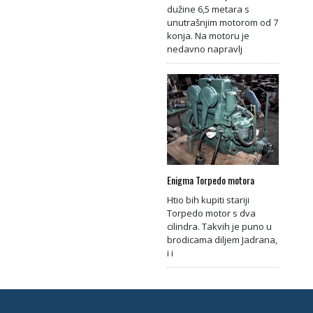
dužine 6,5 metara s
unutrašnjim motorom od 7
konja. Na motoru je
nedavno napravlj
Enigma Torpedo motora
Htio bih kupiti stariji
Torpedo motor s dva
cilindra. Takvih je puno u
brodicama diljem Jadrana,
i i