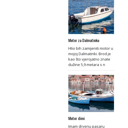
Motor za Dalmatinku
Htio bih zamijeniti motor u
mojoj Dalmatinki. Brod je
kao što vjerojatno znate
dužine 5,9 metara s n
Motor dimi
Imam drvenu pasaru