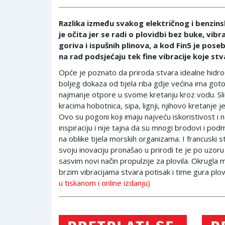
Razlika između svakog električnog i benzi
je očita jer se radi o plovidbi bez buke, vibr
goriva i ispušnih plinova, a kod Fin5 je pose
na rad podsjećaju tek fine vibracije koje s
Opće je poznato da priroda stvara idealne hidrod
boljeg dokaza od tijela riba gdje većina ima got
najmanje otpore u svome kretanju kroz vodu. Sličn
kracima hobotnica, sipa, lignji, njihovo kretanje
Ovo su pogoni koji imaju najveću iskoristivost i 
inspiraciju i nije tajna da su mnogi brodovi i po
na oblike tijela morskih organizama. I francuski st
svoju inovaciju pronašao u prirodi te je po uzoru n
sasvim novi način propulzije za plovila. Okrug
brzim vibracijama stvara potisak i time gura plovil
u tiskanom i online izdanju)