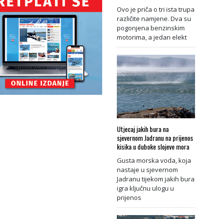
Ovo je priča o tri ista trupa
različite namjene. Dva su
pogonjena benzinskim
motorima, a jedan elekt
Utjecaj jakih bura na
sjevernom Jadranu na prijenos
kisika u duboke slojeve mora
Gusta morska voda, koja
nastaje u sjevernom
Jadranu tijekom jakih bura
igra ključnu ulogu u
prijenos