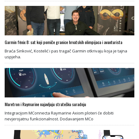
Garmin fēnix 8: sat koji pomiče granice hrvatskih olimpijaca i avanturista
Braća Sinković, Kostelić i pas tragač Garmin otkrivaju koja je tajna
uspjeha.
Maretron i Raymarine najavljuju stratešku suradnju
Integracijom MConnecta Raymarine Axiom ploteri će dobiti
nevjerojatnu funkcionalnost. Dodavanjem MCo