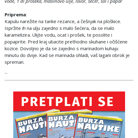
vode, 1 dl prošeka, maslinovo ulje, lovor, šećer, sol i papar
Priprema
:
Kapulu narežite na tanke rezance, a češnjak na ploškice.
Ispržite ih na ulju zajedno s malo šećera, da se malo
karamelizira. Ulijte vodu, ocat i prošek, te posolite i
popaprite. Pred kraj ubacite prethodno skuhane i očišćene
kozice. Dovoljno je da se zajedno s marinadom kuhaju
minutu do dvije. Kad se marinada ohladi, vaš lagani obrok je
spreman.
...