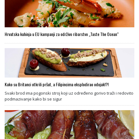
Hrvatska kuhinja u EU kampanji za održivo ribarstvo „Taste The Ocean“
Kako su Britanci otkrili pršut, a Filipincima eksplodirao odojak!?!
Svaki brod ima pogonski stroj koji uz određeno gorivo traži i redovito
podmazivanje kako bi se sigur