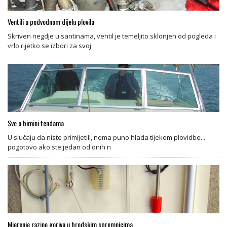
Ventili u podvodnom dijelu plovila
Skriven negdje u santinama, ventil je temeljito sklonjen od pogleda i
vrlo rijetko se izbori za svoj
Sve o bimini tendama
U slučaju da niste primijetili, nema puno hlada tijekom plovidbe...
pogotovo ako ste jedan od onih n
Mjerenje razine goriva u brodskim spremnicima