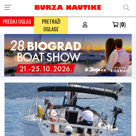
PREDAJ OGLAS
PRETRAŽI
(
0
)
OGLASE