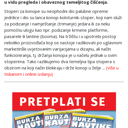
u vidu pregleda i obaveznog temeljitog čišćenja.
Stoperi za konope su neophodni dio palubne opreme
jedrilice i dio su lanca konop-koloturnik-stoper, koji nam služi
za podizanje i namještanje (trimanje) jedara ili za neku
pomoćnu ulogu kao npr. podizanje krmene platforme,
pasarele ili lantine (booma). Na tržištu i u upotrebi postoji
nekoliko proizvođača koji se nastoje razlikovati po uglavnom
marketinški uvjetovanim varijacijama u dizajnu, ali način
funkcioniranja, tj. držanja konopa je u načelu jednak u svim
stoperima. Tako razlikujemo dva temeljna tipa stopera s
obzirom na koji način blokiraju i drže konop u želje ...
(više u
tiskanom i online izdanju)