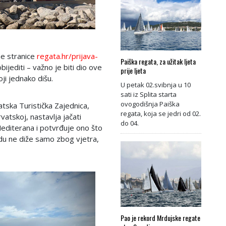
e stranice
regata.hr/prijava-
Paiška regata, za užitak ljeta
ijediti – važno je biti dio ove
prije ljeta
oji jednako dišu.
U petak 02.svibnja u 10
sati iz Splita starta
ovogodišnja Paiška
vatska Turistička Zajednica,
regata, koja se jedri od 02.
vatskoj, nastavlja jačati
do 04.
 Mediterana i potvrđuje ono što
adu ne diže samo zbog vjetra,
Pao je rekord Mrdujske regate