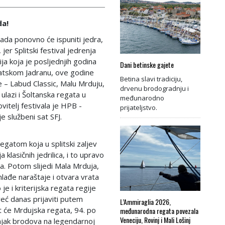
da!
opada ponovno će ispuniti jedra,
er Splitski festival jedrenja
ija koja je posljednjih godina
Dani betinske gajete
vatskom Jadranu, ove godine
Betina slavi tradiciju,
e – Labud Classic, Malu Mrduju,
drvenu brodogradnju i
 ulazi i Šoltanska regata u
međunarodno
vitelj festivala je HPB -
prijateljstvo.
 službeni sat SFJ.
egatom koja u splitski zaljev
 klasičnih jedrilica, i to upravo
da. Potom slijedi Mala Mrduja,
mlađe naraštaje i otvara vrata
e i kriterijska regata regije
već danas prijaviti putem
L’Ammiraglia 2026,
it će Mrdujska regata, 94. po
međunarodna regata povezala
Veneciju, Rovinj i Mali Lošinj
injak brodova na legendarnoj