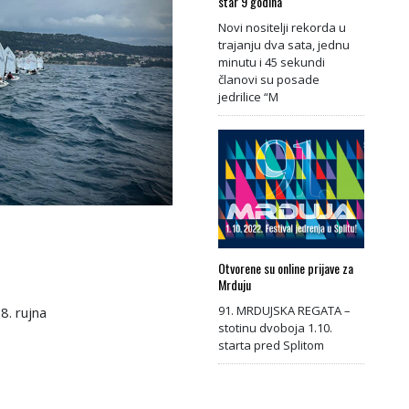
star 9 godina
Novi nositelji rekorda u
trajanju dva sata, jednu
minutu i 45 sekundi
članovi su posade
jedrilice “M
Otvorene su online prijave za
Mrduju
91. MRDUJSKA REGATA –
8. rujna
stotinu dvoboja 1.10.
starta pred Splitom