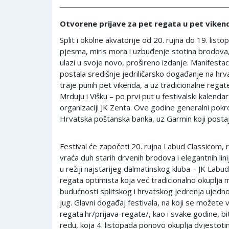
Otvorene prijave za pet regata u pet viken
Split i okolne akvatorije od 20. rujna do 19. list
pjesma, miris mora i uzbuđenje stotina brodova, j
ulazi u svoje novo, prošireno izdanje. Manifestac
postala središnje jedriličarsko događanje na hr
traje punih pet vikenda, a uz tradicionalne regat
Mrduju i Višku – po prvi put u festivalski kalendar
organizaciji JK Zenta. Ove godine generalni pokro
Hrvatska poštanska banka, uz Garmin koji postaje
Festival će započeti 20. rujna Labud Classicom, r
vraća duh starih drvenih brodova i elegantnih linija
u režiji najstarijeg dalmatinskog kluba – JK Labu
regata optimista koja već tradicionalno okuplja 
budućnosti splitskog i hrvatskog jedrenja ujedno j
jug. Glavni događaj festivala, na koji se možete 
regata.hr/prijava-regate/, kao i svake godine, b
redu, koja 4. listopada ponovo okuplja dvjestot