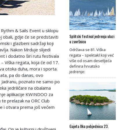
Rythm & Sails Event u sklopu
Splitski festival jedrenja ulazi
j obali, gdje će se predstaviti
u završnicu
mski i glazbeni sadržaji koji
vlja. Nakon Mrduje slijedi
Održava se 81. Viška
regata – spektakl koji već
nt i dodatno širi rutu festivala
više od osam desetljeća
a – Viška regata, koja će od 17.
definira hrvatsko
dva otoka duha, mora i sporta.
jedrenje:
gata, pa do danas, ovo
 na Jadranu, poznato ne samo po
eka jedriličare na obalama
enje aplikacije KWINDOO za
 te prelazak na ORC Club
je i otvara prema još većem
Gajeta Ilka pobjednica 23.
aj. On je kulturni i društveni