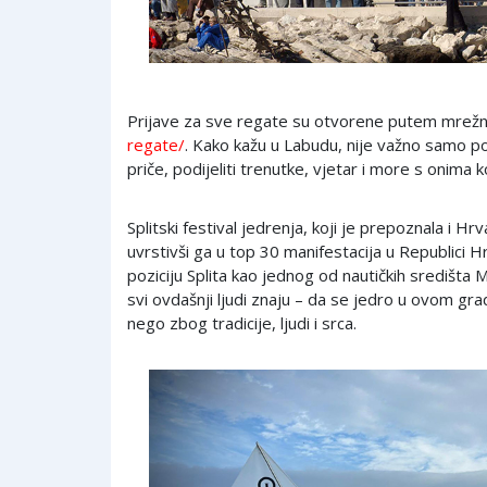
Prijave za sve regate su otvorene putem mrežn
regate/
. Kako kažu u Labudu, nije važno samo pob
priče, podijeliti trenutke, vjetar i more s onima k
Splitski festival jedrenja, koji je prepoznala i Hr
uvrstivši ga u top 30 manifestacija u Republici Hr
poziciju Splita kao jednog od nautičkih središta
svi ovdašnji ljudi znaju – da se jedro u ovom gr
nego zbog tradicije, ljudi i srca.