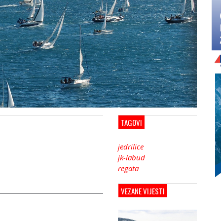
TAGOVI
jedrilice
jk-labud
regata
VEZANE VIJESTI