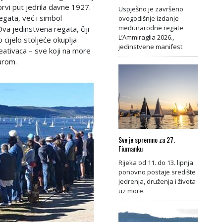
 prvi put jedrila davne 1927.
Uspješno je završeno
gata, već i simbol
ovogodišnje izdanje
međunarodne regate
Ova jedinstvena regata, čiji
L’Ammiraglia 2026.,
cijelo stoljeće okuplja
jedinstvene manifest
reativaca – sve koji na more
turom.
Sve je spremno za 27.
Fiumanku
Rijeka od 11. do 13. lipnja
ponovno postaje središte
jedrenja, druženja i života
uz more.