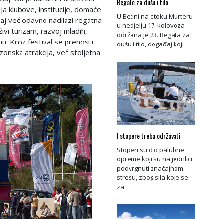
Regate za dušu i tilo
ja klubove, institucije, domaće
U Betini na otoku Murteru
čaj već odavno nadilazi regatna
u nedjelju 17. kolovoza
živi turizam, razvoj mladih,
održana je 23. Regata za
. Kroz festival se prenosi i
dušu i tilo, događaj koji
ezonska atrakcija, već stoljetna
I stopere treba održavati
Stoperi su dio palubne
opreme koji su na jedrilici
podvrgnuti značajnom
stresu, zbog sila koje se
za