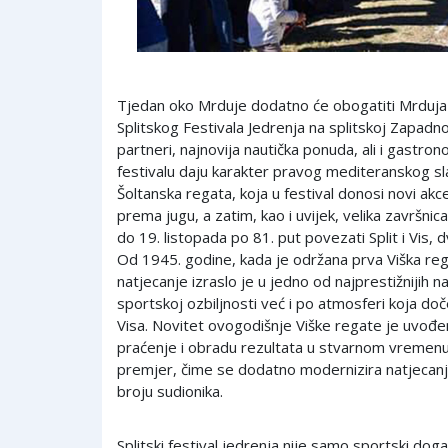
Tjedan oko Mrduje dodatno će obogatiti Mrduja 
Splitskog Festivala Jedrenja na splitskoj Zapadno
partneri, najnovija nautička ponuda, ali i gastrono
festivalu daju karakter pravog mediteranskog sla
Šoltanska regata, koja u festival donosi novi akce
prema jugu, a zatim, kao i uvijek, velika završnic
do 19. listopada po 81. put povezati Split i Vis, 
Od 1945. godine, kada je održana prva Viška re
natjecanje izraslo je u jedno od najprestižnijih
sportskoj ozbiljnosti već i po atmosferi koja doč
Visa. Novitet ovogodišnje Viške regate je uvođ
praćenje i obradu rezultata u stvarnom vremenu
premjer, čime se dodatno modernizira natjecan
broju sudionika.
Splitski festival jedrenja nije samo sportski događ