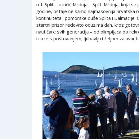
ruti Split – otočić Mrduja – Split. Mrduja, koja se
godine, ostaje ne samo najmasovnija hrvatska re
kontinuiteta i pomorske duše Splita i Dalmacije. 
startni prizor redovito oduzima dah, kroz gotovo 
nautičare svih generacija – od olimpijaca do rek
izlaze s poštovanjem, ljubavlju i željom za avan