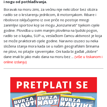
i nogu od pothlađivanja.
Boravak na moru zimi, za većinu nije neki izbor bez obzira
radilo se o krstarenju jedrilicom, ili motornjakom. Ribare i
ribolovce isključujemo iz ove priče no postoje mnogi
zanimljivi sportovi koji se mogu „konzumirati” tijekom cijele
godine. Plovidba u svim manjim plovilima na ljudski pogon,
radilo se o kajaku, SUP-u, veslačkom čamcu aktivnost je koja
se može prakticirati cijele godine. Naravno izuzeci su neka
složena stanja mora kada se u našim geografskim širinama
ne plovi, no pitajte sjevernjake. Oni kada bi gađali „dobre”
dane imali bi jako malo dana na moru bez ...
(više u tiskanom i
online izdanju)