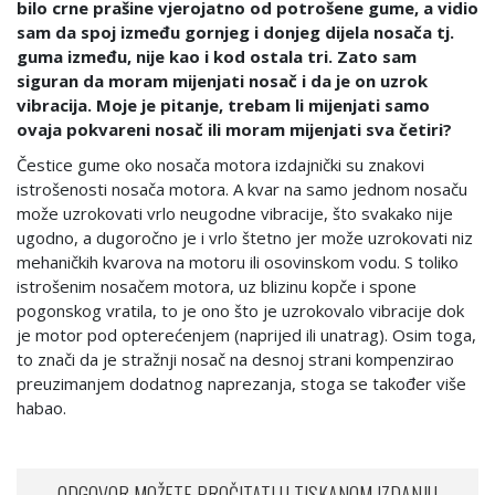
bilo crne prašine vjerojatno od potrošene gume, a vidio
sam da spoj između gornjeg i donjeg dijela nosača tj.
guma između, nije kao i kod ostala tri. Zato sam
siguran da moram mijenjati nosač i da je on uzrok
vibracija. Moje je pitanje, trebam li mijenjati samo
ovaja pokvareni nosač ili moram mijenjati sva četiri?
Čestice gume oko nosača motora izdajnički su znakovi
istrošenosti nosača motora. A kvar na samo jednom nosaču
može uzrokovati vrlo neugodne vibracije, što svakako nije
ugodno, a dugoročno je i vrlo štetno jer može uzrokovati niz
mehaničkih kvarova na motoru ili osovinskom vodu. S toliko
istrošenim nosačem motora, uz blizinu kopče i spone
pogonskog vratila, to je ono što je uzrokovalo vibracije dok
je motor pod opterećenjem (naprijed ili unatrag). Osim toga,
to znači da je stražnji nosač na desnoj strani kompenzirao
preuzimanjem dodatnog naprezanja, stoga se također više
habao.
ODGOVOR MOŽETE PROČITATI U TISKANOM IZDANJU