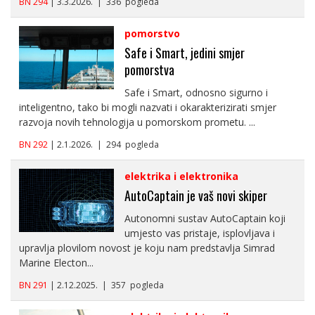
BN 294
| 3.3.2026. | 336 pogleda
pomorstvo
Safe i Smart, jedini smjer
pomorstva
Safe i Smart, odnosno sigurno i
inteligentno, tako bi mogli nazvati i okarakterizirati smjer
razvoja novih tehnologija u pomorskom prometu. ...
BN 292
| 2.1.2026. | 294 pogleda
elektrika i elektronika
AutoCaptain je vaš novi skiper
Autonomni sustav AutoCaptain koji
umjesto vas pristaje, isplovljava i
upravlja plovilom novost je koju nam predstavlja Simrad
Marine Electon...
BN 291
| 2.12.2025. | 357 pogleda