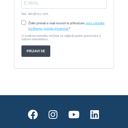
Damor 900 FURIA - EXTRA OPREMA - PRILIKA - SNIŽENA
CIJENA
2008, 8,98 x 3 m, Yanmar 200kW - unutranji, diesel
Cijena:
65.000 EUR
Prodajem jedrilicu ELAN 31 S
1987, 10 m x 3.4 m m, Yanmar 2GM20
Cijena:
27.000 EUR
Gulet Hera
1998, 19 x 5 m, Volvo penta 306ks
Cijena:
35 EUR
M/B San snova
2009, 30 x 8 m, Iveco Aifo 8281 SRM 50
Cijena:
1.000.000 EUR
Gulet Adriatic Holiday
2008, 27 x 6.5 m, Volvo penta 350 KS
Cijena:
680 EUR