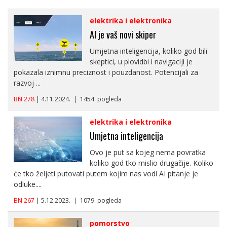
elektrika i elektronika
AI je vaš novi skiper
Umjetna inteligencija, koliko god bili
skeptici, u plovidbi i navigaciji je
pokazala iznimnu preciznost i pouzdanost. Potencijali za
razvoj ...
BN 278
| 4.11.2024. | 1454 pogleda
elektrika i elektronika
Umjetna inteligencija
Ovo je put sa kojeg nema povratka
koliko god tko mislio drugačije. Koliko
će tko željeti putovati putem kojim nas vodi AI pitanje je
odluke....
BN 267
| 5.12.2023. | 1079 pogleda
pomorstvo