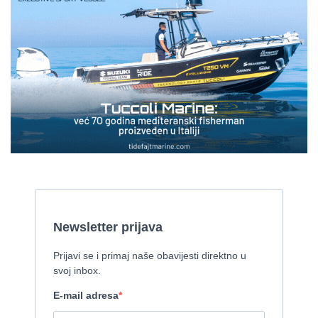
Gulet
2008, 27 x 7,50 m, Iveco Aifo 331 kW
Cijena:
1 EUR
Gulet Kadena
2000, 32 x 8 m, Cummins
Pirelli 770 EFB
2010, 8,46 x 3,12 m, Mercruiser 235,4 kw
Cijena:
35.000 EUR
Prodaje se Gulet
2015, 27 x 7 m, Iveco aifo x 2
Cijena:
1.150.000 EUR
Izletnički brod - 94 osobe
1954, 16,60 x 5,10 m, FAMOS 129 KW
Cijena:
370.000 EUR
Tender Williams 325 TurboJet - sniženo!
2008, 325 x 1.7 m, weber 750
Cijena:
7.990 EUR