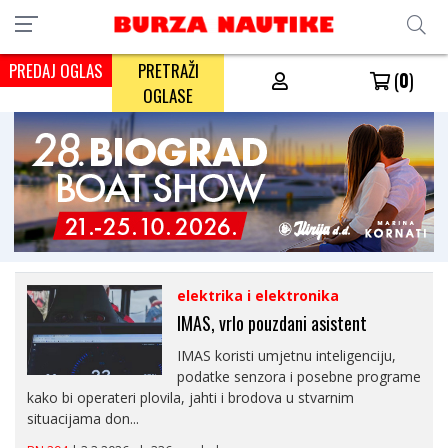
PREDAJ OGLAS
PRETRAŽI
(
0
)
OGLASE
elektrika i elektronika
IMAS, vrlo pouzdani asistent
IMAS koristi umjetnu inteligenciju,
podatke senzora i posebne programe
kako bi operateri plovila, jahti i brodova u stvarnim
situacijama don...