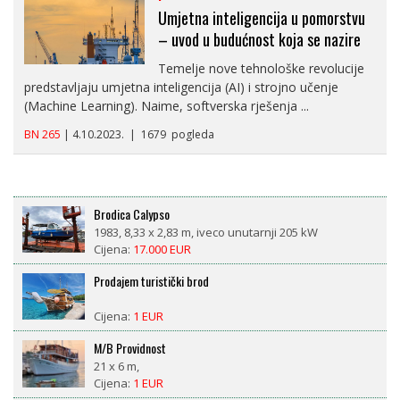
Umjetna inteligencija u pomorstvu
– uvod u budućnost koja se nazire
Temelje nove tehnološke revolucije
predstavljaju umjetna inteligencija (AI) i strojno učenje
(Machine Learning). Naime, softverska rješenja ...
BN 265
| 4.10.2023. | 1679 pogleda
Brodica Calypso
1983, 8,33 x 2,83 m, iveco unutarnji 205 kW
Cijena:
17.000 EUR
Prodajem turistički brod
Cijena:
1 EUR
M/B Providnost
21 x 6 m,
Cijena:
1 EUR