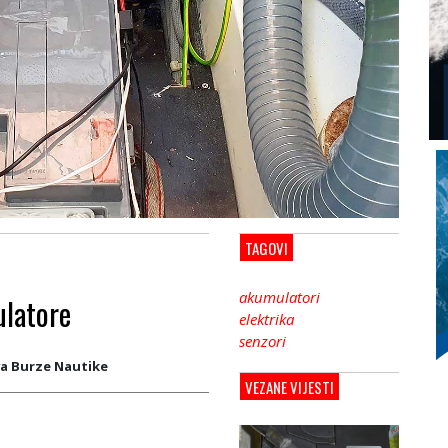
TAGOVI
akumulatori
ulatore
elektrika
senzori
va Burze Nautike
VEZANE VIJESTI