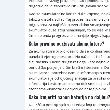
Ponekad je razlog pražnjenja čak i jednostavnij
dogodilo da je zaboravio isključiti glavnu sklopku
Kad se akumulator ne koristi duže vrijeme, na 
taložiti kristalni sulfat. Taj proces nazivamo sulfa
odgovorna za najčešće ireverzibilno smanjivanje
akumulator duže stoji nenapunjen, to se više kris
čime se onda progresivno smanjuje njegov kapac
Kako pravilno održavati akumulatore?
Za akumulatore bi bilo idealno da se kontinuiran
panela ili vjetrogeneratora. No nažalost to često
sigurnosnih ili nekih drugih razloga. Zato najbolj
periodičko punjenje u čim kraćim intervalima. Da 
akumulatore, potrebna nam je informacija o tr
akumulatora je od ključnog značaja za pravilno 
informaciju često imamo samo dok smo na plovil
stotinama kilometara udaljeni od našeg plovila.
Kako izmjeriti napon baterija na daljinu
Na tržištu postoji cijeli niz uređaja koji to omog
komplicirani i skupi mikrokontrolerski sustavi s