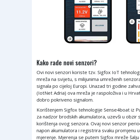
Kako rade novi senzori?
Ovi novi senzori koriste tzv. Sigfox IoT tehnologi
mreža na svijetu, s milijunima umreženih senzor
signala po cijeloj Europi. Unazad tri godine zahv
(IotNet Adria) ova mreža je raspoloživa i u Hrv
dobro pokriveno signalom.
Korištenjem Sigfox tehnologije Sense4boat iz Pun
za nadzor brodskih akumulatora, uzevši u obzir s
korištenja ovog senzora. Ovaj novi senzor period
napon akumulatora i registrira svaku promjenu 
mjerenje. Mjerenja se putem Sigfox mreže šalju