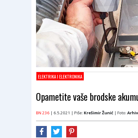
ELEKTRIKA I ELEKTRONIKA
Opametite vaše brodske akum
BN 236
| 6.5.2021
| Piše:
Krešimir Žunić
| Foto:
Arhi