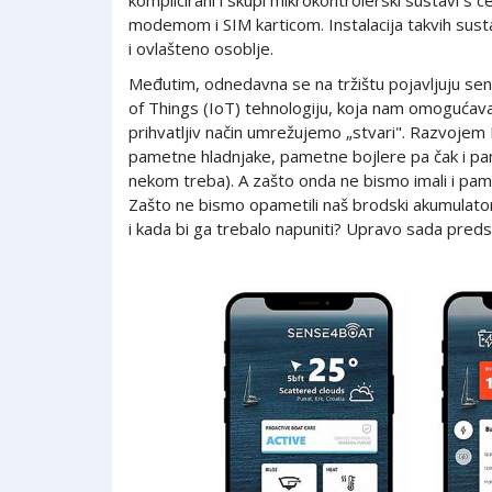
modemom i SIM karticom. Instalacija takvih susta
i ovlašteno osoblje.
Međutim, odnedavna se na tržištu pojavljuju senzo
of Things (IoT) tehnologiju, koja nam omogućav
prihvatljiv način umrežujemo „stvari". Razvojem 
pametne hladnjake, pametne bojlere pa čak i pam
nekom treba). A zašto onda ne bismo imali i p
Zašto ne bismo opametili naš brodski akumulator
i kada bi ga trebalo napuniti? Upravo sada pred