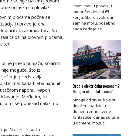
i. Kome se nije barem jednom
Imam manju pasaru, i
 prije odlaska sa plovila?
motor Perkins od 65
olovnim pločama počne se
konja. Skoro svaki dan
sam na moru, posebno
tizacija i upravo je ona
sada kada je se
 kapaciteta akumulatora. Što
tala taloži na olovnim pločama,
itet.
o pune preko punjača, solarnih
 nije moguće, što iz
e rješenje predstavlja
biste znali kada treba napuniti
Brod s električnim pogonom?
enutačnom naponu. Napon
Napajan akumulatorima!?
održavanje. Međutim, tu
Mnoge od stvari koje su
u, a mi se ponekad nalazimo i
dojučer spadale u
domenu znanstvene
fantastike, danas su ušle
?
u domenu moguć
ućuju. Najčešće su to
 centralnom jedinicom, 3G/4G