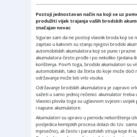
Postoji jednostavan način na koji se uz po
produžiti vijek trajanja vaših brodskih akum
značajan novac
Siguran sam da ne postoji vlasnik broda koji se
zapitao u kakvom su stanju njegovi brodski akumu
automobilskih akumulatora koji se pune i prazne
akumulatora često prođe i po nekoliko tjedana il
korištenja. Povrh toga, brodski akumulatori su vi
automobilskih, tako da šteta do koje može doći 
održavanja može biti vrlo visoka.
Održavanje brodskih akumulatora je zapravo vr
sažeti u samo jednoj rečenici: akumulator treba 
Vlasnici plovila toga su uglavnom svjesni i uvijek 
i napune akumulatore.
Akumulatori su upravo u periodu nekorištenja izl
posljedica kemijskih procesa dolazi do tzv. sa
mjesečno), ali često i parazitskih struja koje ih l