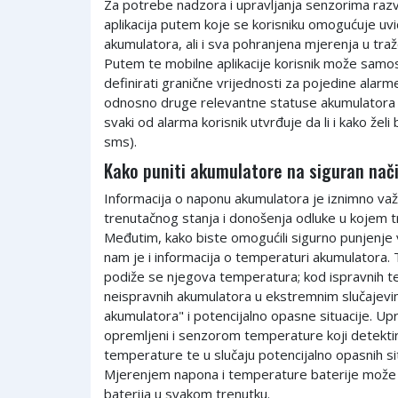
Za potrebe nadzora i upravljanja senzorima raz
aplikacija putem koje se korisniku omogućuje uv
akumulatora, ali i sva pohranjena mjerenja u t
Putem te mobilne aplikacije korisnik može samos
definirati granične vrijednosti za pojedine alarme 
odnosno druge relevantne statuse akumulatora (p
svaki od alarma korisnik utvrđuje da li i kako želi 
sms).
Kako puniti akumulatore na siguran nač
Informacija o naponu akumulatora je iznimno važ
trenutačnog stanja i donošenja odluke u kojem t
Međutim, kako biste omogućili sigurno punjenje
nam je i informacija o temperaturi akumulatora.
podiže se njegova temperatura; kod ispravnih t
neispravnih akumulatora u ekstremnim slučajevim
akumulatora" i potencijalno opasne situacije. Up
opremljeni i senzorom temperature koji detekt
temperature te u slučaju potencijalno opasnih sit
Mjerenjem napona i temperature baterije može s
baterija u svakom trenutku.