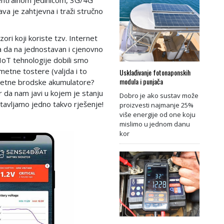
va je zahtjevna i traži stručno
ri koji koriste tzv. Internet
a da na jednostavan i cjenovno
IoT tehnologije dobili smo
etne tostere (valjda i to
Usklađivanje fotonaponskih
modula i punjača
ametne brodske akumulatore?
 da nam javi u kojem je stanju
Dobro je ako sustav može
stavljamo jedno takvo rješenje!
proizvesti najmanje 25%
više energije od one koju
mislimo u jednom danu
kor