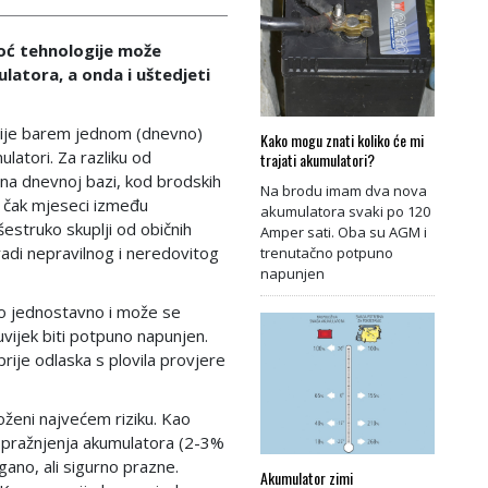
moć tehnologije može
ulatora, a onda i uštedjeti
 nije barem jednom (dnevno)
Kako mogu znati koliko će mi
latori. Za razliku od
trajati akumulatori?
 na dnevnoj bazi, kod brodskih
Na brodu imam dva nova
i čak mjeseci između
akumulatora svaki po 120
šestruko skuplji od običnih
Amper sati. Oba su AGM i
radi nepravilnog i neredovitog
trenutačno potpuno
napunjen
lo jednostavno i može se
uvijek biti potpuno napunjen.
prije odlaska s plovila provjere
oženi najvećem riziku. Kao
mopražnjenja akumulatora (2-3%
agano, ali sigurno prazne.
Akumulator zimi