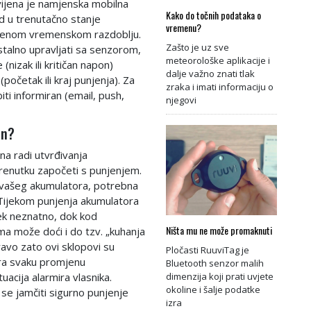
vijena je namjenska mobilna
Kako do točnih podataka o
id u trenutačno stanje
vremenu?
raženom vremenskom razdoblju.
Zašto je uz sve
talno upravljati sa senzorom,
meteorološke aplikacije i
(nizak ili kritičan napon)
dalje važno znati tlak
očetak ili kraj punjenja). Za
zraka i imati informaciju o
biti informiran (email, push,
njegovi
in?
na radi utvrđivanja
renutku započeti s punjenjem.
 vašeg akumulatora, potrebna
 Tijekom punjenja akumulatora
ek neznatno, dok kod
Ništa mu ne može promaknuti
a može doći i do tzv. „kuhanja
ravo zato ovi sklopovi su
Pločasti RuuviTag je
ira svaku promjenu
Bluetooth senzor malih
uacija alarmira vlasnika.
dimenzija koji prati uvjete
okoline i šalje podatke
e jamčiti sigurno punjenje
izra