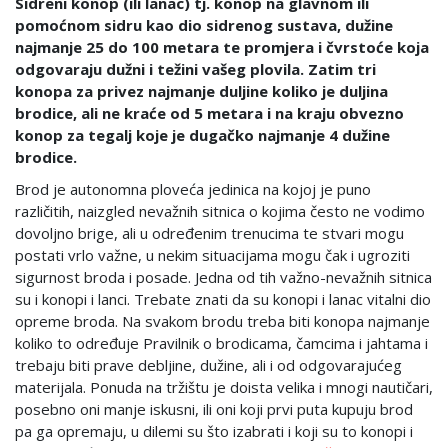
Sidreni konop (ili lanac) tj. konop na glavnom ili
pomoćnom sidru kao dio sidrenog sustava, dužine
najmanje 25 do 100 metara te promjera i čvrstoće koja
odgovaraju dužni i težini vašeg plovila. Zatim tri
konopa za privez najmanje duljine koliko je duljina
brodice, ali ne kraće od 5 metara i na kraju obvezno
konop za tegalj koje je dugačko najmanje 4 dužine
brodice.
Brod je autonomna ploveća jedinica na kojoj je puno
različitih, naizgled nevažnih sitnica o kojima često ne vodimo
dovoljno brige, ali u određenim trenucima te stvari mogu
postati vrlo važne, u nekim situacijama mogu čak i ugroziti
sigurnost broda i posade. Jedna od tih važno-nevažnih sitnica
su i konopi i lanci. Trebate znati da su konopi i lanac vitalni dio
opreme broda. Na svakom brodu treba biti konopa najmanje
koliko to određuje Pravilnik o brodicama, čamcima i jahtama i
trebaju biti prave debljine, dužine, ali i od odgovarajućeg
materijala. Ponuda na tržištu je doista velika i mnogi nautičari,
posebno oni manje iskusni, ili oni koji prvi puta kupuju brod
pa ga opremaju, u dilemi su što izabrati i koji su to konopi i