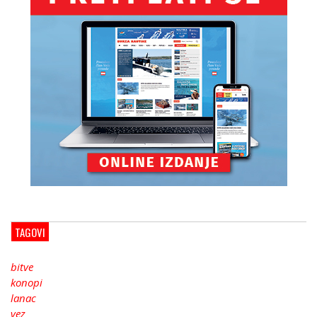
TAGOVI
bitve
konopi
lanac
vez