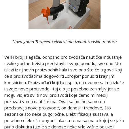
Nova gama Torqeedo električnih izvanbrodskih motora
Veliki broj izlagača, odnosno proizvođača nautičke industrije
svake godine tržištu predstavlja svoju ponudu, sve ono što
izlazi iz njihovih proizvodnih hala i sve ono što će trgovci koji
će s proizvođačima dogovoriti „brojke” ponuditi krajnjim
korisnicima. Proizvođači koji to uspiju, na ovome sajmu izlože
i svoje nove proizvode i taj dio je posebno zanimljiv jer se
mogu vidjeti svi ti novi proizvodi koje ćemo mi mediji
pokazati vama nautičarima. Ovaj sajam ne samo da
predstavlja nove proizvode, on donosi i trendove, što
sezonske što neke dugoročne. Elektrifikacija sustava, a
posebno električni pogoni jaka su tema sajma o kojoj se jako
puno diskutira i gdje se donose neke vrlo važne odluke i