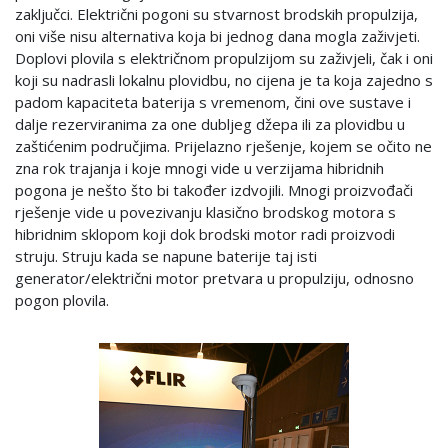
zaključci. Električni pogoni su stvarnost brodskih propulzija,
oni više nisu alternativa koja bi jednog dana mogla zaživjeti.
Doplovi plovila s električnom propulzijom su zaživjeli, čak i oni
koji su nadrasli lokalnu plovidbu, no cijena je ta koja zajedno s
padom kapaciteta baterija s vremenom, čini ove sustave i
dalje rezerviranima za one dubljeg džepa ili za plovidbu u
zaštićenim područjima. Prijelazno rješenje, kojem se očito ne
zna rok trajanja i koje mnogi vide u verzijama hibridnih
pogona je nešto što bi također izdvojili. Mnogi proizvođači
rješenje vide u povezivanju klasično brodskog motora s
hibridnim sklopom koji dok brodski motor radi proizvodi
struju. Struju kada se napune baterije taj isti
generator/električni motor pretvara u propulziju, odnosno
pogon plovila.