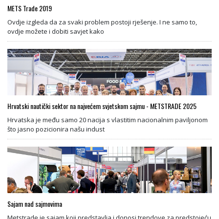
METS Trade 2019
Ovdje izgleda da za svaki problem postoji rješenje. I ne samo to,
ovdje možete i dobiti savjet kako
Hrvatski nautički sektor na najvećem svjetskom sajmu - METSTRADE 2025
Hrvatska je među samo 20 nacija s vlastitim nacionalnim paviljonom
što jasno pozicionira našu indust
Sajam nad sajmovima
Metstrade je sajam koji predstavlja i donosi trendove za predstojeću