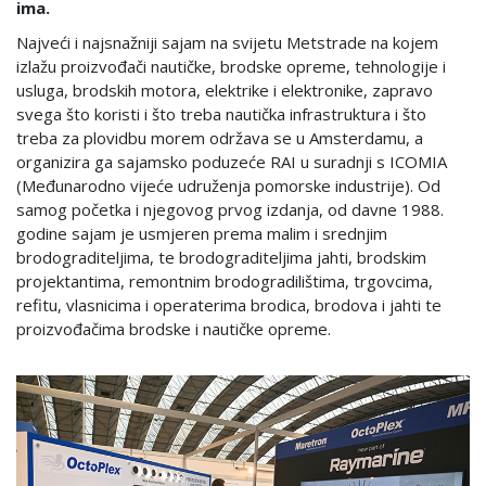
ima.
Najveći i najsnažniji sajam na svijetu Metstrade na kojem
izlažu proizvođači nautičke, brodske opreme, tehnologije i
usluga, brodskih motora, elektrike i elektronike, zapravo
svega što koristi i što treba nautička infrastruktura i što
treba za plovidbu morem održava se u Amsterdamu, a
organizira ga sajamsko poduzeće RAI u suradnji s ICOMIA
(Međunarodno vijeće udruženja pomorske industrije). Od
samog početka i njegovog prvog izdanja, od davne 1988.
godine sajam je usmjeren prema malim i srednjim
brodograditeljima, te brodograditeljima jahti, brodskim
projektantima, remontnim brodogradilištima, trgovcima,
refitu, vlasnicima i operaterima brodica, brodova i jahti te
proizvođačima brodske i nautičke opreme.