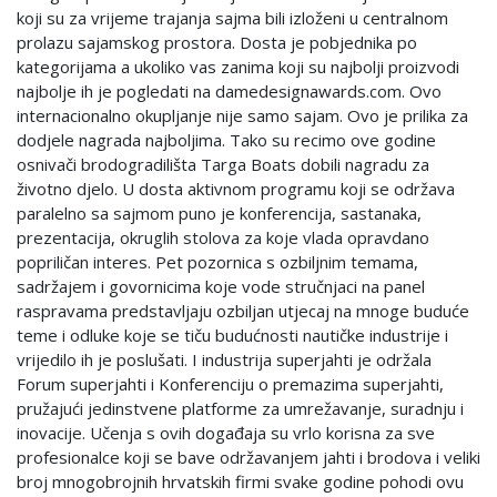
koji su za vrijeme trajanja sajma bili izloženi u centralnom
prolazu sajamskog prostora. Dosta je pobjednika po
kategorijama a ukoliko vas zanima koji su najbolji proizvodi
najbolje ih je pogledati na damedesignawards.com. Ovo
internacionalno okupljanje nije samo sajam. Ovo je prilika za
dodjele nagrada najboljima. Tako su recimo ove godine
osnivači brodogradilišta Targa Boats dobili nagradu za
životno djelo. U dosta aktivnom programu koji se održava
paralelno sa sajmom puno je konferencija, sastanaka,
prezentacija, okruglih stolova za koje vlada opravdano
popriličan interes. Pet pozornica s ozbiljnim temama,
sadržajem i govornicima koje vode stručnjaci na panel
raspravama predstavljaju ozbiljan utjecaj na mnoge buduće
teme i odluke koje se tiču budućnosti nautičke industrije i
vrijedilo ih je poslušati. I industrija superjahti je održala
Forum superjahti i Konferenciju o premazima superjahti,
pružajući jedinstvene platforme za umrežavanje, suradnju i
inovacije. Učenja s ovih događaja su vrlo korisna za sve
profesionalce koji se bave održavanjem jahti i brodova i veliki
broj mnogobrojnih hrvatskih firmi svake godine pohodi ovu