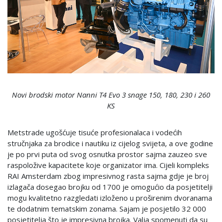
Novi brodski motor Nanni T4 Evo 3 snage 150, 180, 230 i 260
KS
Metstrade ugošćuje tisuće profesionalaca i vodećih
stručnjaka za brodice i nautiku iz cijelog svijeta, a ove godine
je po prvi puta od svog osnutka prostor sajma zauzeo sve
raspoložive kapacitete koje organizator ima. Cijeli kompleks
RAI Amsterdam zbog impresivnog rasta sajma gdje je broj
izlagača dosegao brojku od 1700 je omogućio da posjetitelji
mogu kvalitetno razgledati izloženo u proširenim dvoranama
te dodatnim tematskim zonama. Sajam je posjetilo 32 000
posjetitelja što je impresivna brojka. Valja spomenuti da su