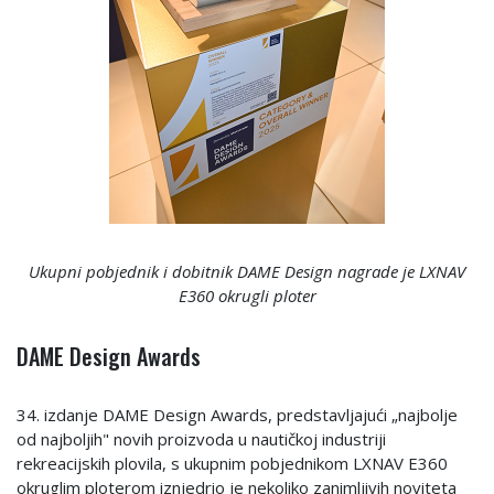
Ukupni pobjednik i dobitnik DAME Design nagrade je LXNAV
E360 okrugli ploter
DAME Design Awards
34. izdanje DAME Design Awards, predstavljajući „najbolje
od najboljih" novih proizvoda u nautičkoj industriji
rekreacijskih plovila, s ukupnim pobjednikom LXNAV E360
okruglim ploterom iznjedrio je nekoliko zanimljivih noviteta