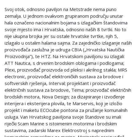
Svoj otok, odnosno paviljon na Metstrade nema puno
zemalja. U jednom ovakvom grupiranom području unutar
hala označeno nacionalnim bojama s izlagačkim štandovima
svoje mjesto ima i Hrvatska, odnosno naših 8 tvrtki. No to
nije ukupna brojka jer su ostale hrvatske tvrtke, njih 5,
izlagalo u ostalim halama sajma. Za zajedničko izlaganje naših
proizvođača zaslužna je udruga CBIA („Hrvatska Nautička
Proizvodnja”), te HTZ. Na Hrvatskom paviljonu su izlagali:
ATT Nautica, s drvenim brodskim oblogama i podlogama;
Plexi, proizvođač proizvoda od pleksi i akrilnog stakla; MRS
electronic, proizvođač elektroničkih sustava za brodove i
softverskih rješenja, Interval; projektant i proizvođač
električnih sustava za brodove, Tema; proizvođač električnih
brodskih motora, Nova Design; za dizajniranje i izvođenje
interijera i eksterijera plovila, te Marservis, koji je izložio
projekt i maketu ECOcube pontona za pružanje komunalnih
usluga. Van Hrvatskog paviljona svoje štandove su imali
riječki Scam Marine s istoimenim motorima i brodskim
sustavima, zadarski Marex Elektrostroj s naprednim