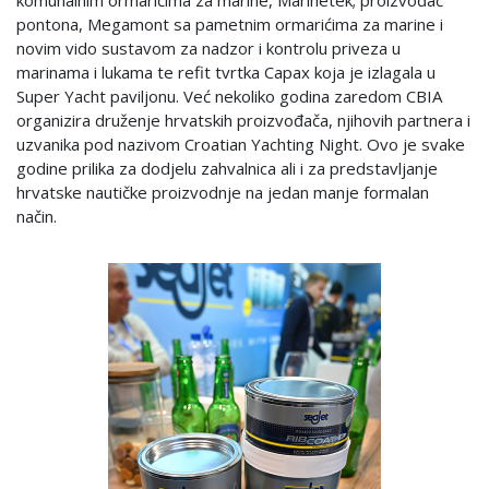
komunalnim ormarićima za marine, Marinetek; proizvođač
pontona, Megamont sa pametnim ormarićima za marine i
novim vido sustavom za nadzor i kontrolu priveza u
marinama i lukama te refit tvrtka Capax koja je izlagala u
Super Yacht paviljonu. Već nekoliko godina zaredom CBIA
organizira druženje hrvatskih proizvođača, njihovih partnera i
uzvanika pod nazivom Croatian Yachting Night. Ovo je svake
godine prilika za dodjelu zahvalnica ali i za predstavljanje
hrvatske nautičke proizvodnje na jedan manje formalan
način.