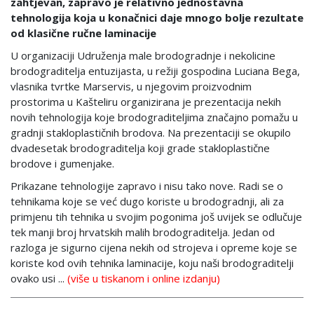
zahtjevan, zapravo je relativno jednostavna
tehnologija koja u konačnici daje mnogo bolje rezultate
od klasične ručne laminacije
U organizaciji Udruženja male brodogradnje i nekolicine
brodograditelja entuzijasta, u režiji gospodina Luciana Bega,
vlasnika tvrtke Marservis, u njegovim proizvodnim
prostorima u Kašteliru organizirana je prezentacija nekih
novih tehnologija koje brodograditeljima značajno pomažu u
gradnji stakloplastičnih brodova. Na prezentaciji se okupilo
dvadesetak brodograditelja koji grade stakloplastične
brodove i gumenjake.
Prikazane tehnologije zapravo i nisu tako nove. Radi se o
tehnikama koje se već dugo koriste u brodogradnji, ali za
primjenu tih tehnika u svojim pogonima još uvijek se odlučuje
tek manji broj hrvatskih malih brodograditelja. Jedan od
razloga je sigurno cijena nekih od strojeva i opreme koje se
koriste kod ovih tehnika laminacije, koju naši brodograditelji
ovako usi ...
(više u tiskanom i online izdanju)