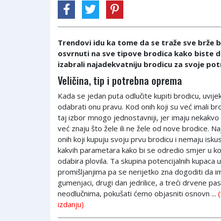
Trendovi idu ka tome da se traže sve brže 
osvrnuti na sve tipove brodica kako biste dob
izabrali najadekvatniju brodicu za svoje po
Veličina, tip i potrebna oprema
Kada se jedan puta odlučite kupiti brodicu, uvije
odabrati onu pravu. Kod onih koji su već imali brod
taj izbor mnogo jednostavniji, jer imaju nekakvo 
već znaju što žele ili ne žele od nove brodice. N
onih koji kupuju svoju prvu brodicu i nemaju isku
kakvih parametara kako bi se odredio smjer u koj
odabira plovila. Ta skupina potencijalnih kupaca 
promišljanjima pa se nerijetko zna dogoditi da i
gumenjaci, drugi dan jedrilice, a treći drvene pa
neodlučnima, pokušati ćemo objasniti osnovn ...
izdanju)