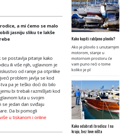
brodice, a mi ćemo se malo
ili jasniju sliku te lakše
Kako kupiti rabljeno plovilo?
trebe
Ako je plovilo s unutarnjim
motorom, stanje u
k se postavlja pitanje kako
motornom prostoru će
vam puno reći o tome
icu ili više njih, uglavnom je
koliko je pl
iskustvo od ranije pa otprilike
ajveći problem javlja se kod
stva pa je teško doći do bilo
emu bi trebali razmišljati kod
uglavnom luta u svojim
m se jedan dan sviđaju
sare. Da bi pomogli
(više u tiskanom i online
Kako odabrati brodicu: I na
kraju, bez love ništa