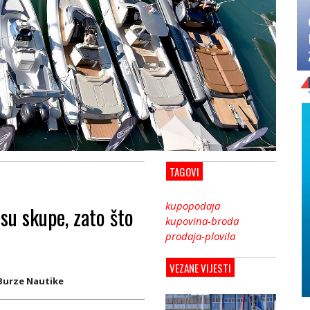
TAGOVI
kupopodaja
su skupe, zato što
kupovina-broda
prodaja-plovila
VEZANE VIJESTI
Burze Nautike