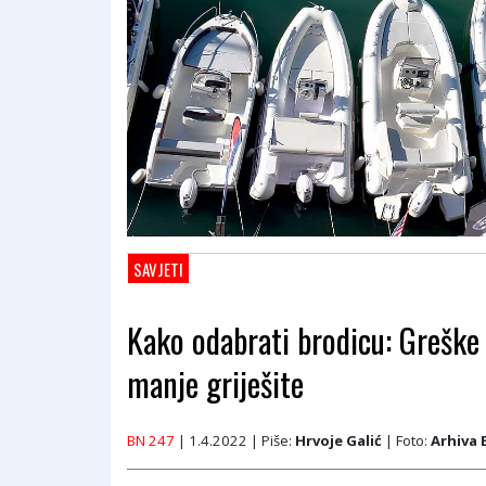
SAVJETI
Kako odabrati brodicu: Greške 
manje griješite
BN 247
| 1.4.2022
| Piše:
Hrvoje Galić
| Foto:
Arhiva 