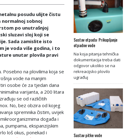
metalnu posudu ulijte čistu
a normalnoj sobnoj
rstom po unutrašnjoj
ki sluzavi sloj koji se
Sustav otpada: Prikupljanje
je. Sada zamislite isto
otpadne vode
m je voda više godina, i to
Na koja pitanja tehnička
ature unutar plovila pravi
dokumentacija treba dati
odgovor ukoliko se na
u. Posebno na plovilima koja se
rekreacijsko plovilo
ugrađuj
trošnja vode na manjim
etiri osobe će za tjedan dana
minimalna varijanta, a 200 litara
rađuju se od različitih
inox. No, bez obzira od kojeg
avanja spremnika čistim, uvijek
e mikroorganizmima događa i
ima, pumpama, ekspanzijskim
rlo loš okus, ponekad i
Sustav pitke vode