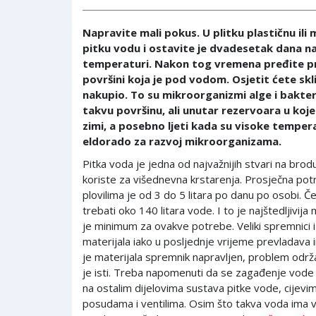
Napravite mali pokus. U plitku plastičnu ili 
pitku vodu i ostavite je dvadesetak dana n
temperaturi. Nakon tog vremena pređite p
površini koja je pod vodom. Osjetit ćete sklis
nakupio. To su mikroorganizmi alge i bakteri
takvu površinu, ali unutar rezervoara u koje
zimi, a posebno ljeti kada su visoke temper
eldorado za razvoj mikroorganizama.
Pitka voda je jedna od najvažnijih stvari na brod
koriste za višednevna krstarenja. Prosječna po
plovilima je od 3 do 5 litara po danu po osobi. Č
trebati oko 140 litara vode. I to je najštedljivija 
je minimum za ovakve potrebe. Veliki spremnici iz
materijala iako u posljednje vrijeme prevladava 
je materijala spremnik napravljen, problem održ
je isti. Treba napomenuti da se zagađenje vod
na ostalim dijelovima sustava pitke vode, cijev
posudama i ventilima. Osim što takva voda ima v