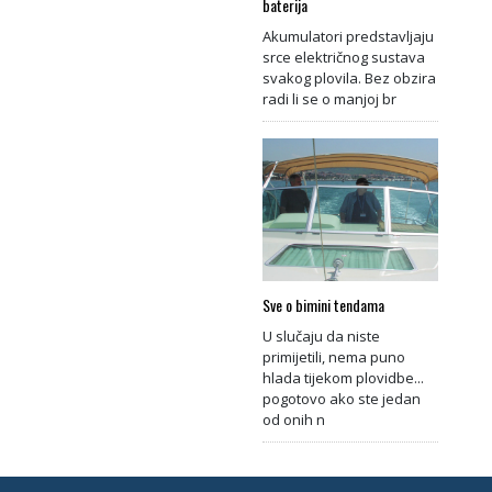
baterija
Akumulatori predstavljaju
srce električnog sustava
svakog plovila. Bez obzira
radi li se o manjoj br
Sve o bimini tendama
U slučaju da niste
primijetili, nema puno
hlada tijekom plovidbe...
pogotovo ako ste jedan
od onih n