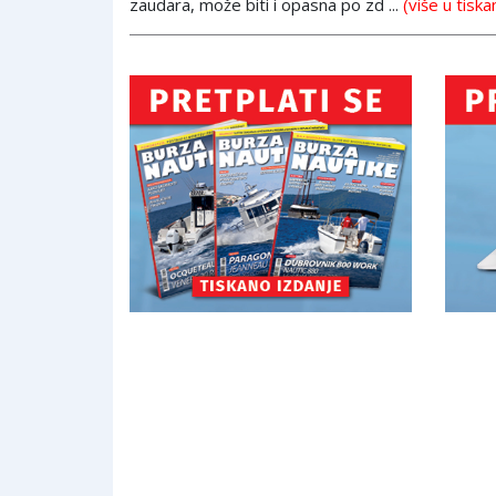
zaudara, može biti i opasna po zd ...
(više u tiska