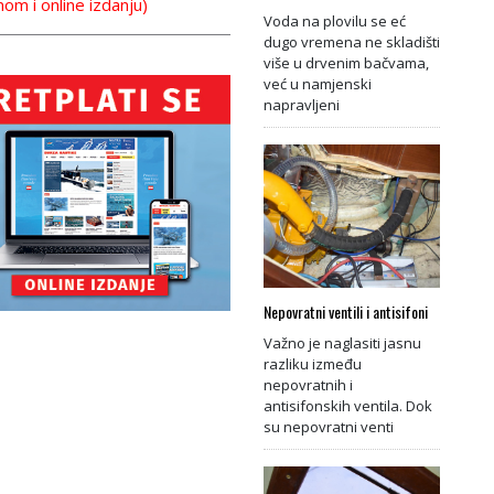
nom i online izdanju)
Voda na plovilu se eć
dugo vremena ne skladišti
više u drvenim bačvama,
već u namjenski
napravljeni
Nepovratni ventili i antisifoni
Važno je naglasiti jasnu
razliku između
nepovratnih i
antisifonskih ventila. Dok
su nepovratni venti