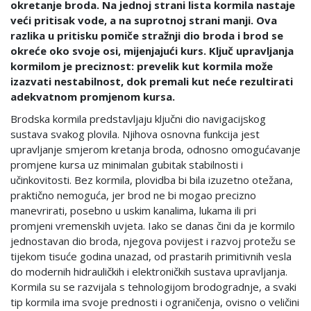
okretanje broda. Na jednoj strani lista kormila nastaje
veći pritisak vode, a na suprotnoj strani manji. Ova
razlika u pritisku pomiče stražnji dio broda i brod se
okreće oko svoje osi, mijenjajući kurs. Ključ upravljanja
kormilom je preciznost: prevelik kut kormila može
izazvati nestabilnost, dok premali kut neće rezultirati
adekvatnom promjenom kursa.
Brodskа kormilа predstavljaju ključni dio navigacijskog
sustava svakog plovila. Njihova osnovna funkcija jest
upravljanje smjerom kretanja broda, odnosno omogućavanje
promjene kursa uz minimalan gubitak stabilnosti i
učinkovitosti. Bez kormila, plovidba bi bila izuzetno otežana,
praktično nemoguća, jer brod ne bi mogao precizno
manevrirati, posebno u uskim kanalima, lukama ili pri
promjeni vremenskih uvjeta. Iako se danas čini da je kormilo
jednostavan dio broda, njegova povijest i razvoj protežu se
tijekom tisuće godina unazad, od prastarih primitivnih vesla
do modernih hidrauličkih i elektroničkih sustava upravljanja.
Kormila su se razvijala s tehnologijom brodogradnje, a svaki
tip kormila ima svoje prednosti i ograničenja, ovisno o veličini