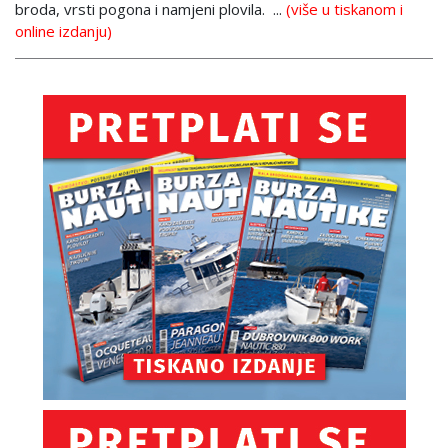
broda, vrsti pogona i namjeni plovila. ...
(više u tiskanom i
online izdanju)