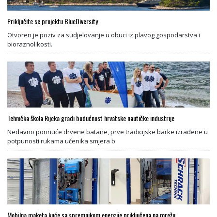
Priključite se projektu BlueDiversity
Otvoren je poziv za sudjelovanje u obuci iz plavog gospodarstva i
bioraznolikosti.
Tehnička škola Rijeka gradi budućnost hrvatske nautičke industrije
Nedavno porinuće drvene batane, prve tradicijske barke izrađene u
potpunosti rukama učenika smjera b
Mobilna maketa kuće sa spremnikom energije priključena na mrežu