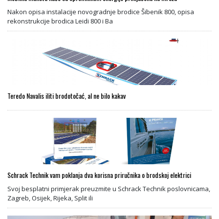
Nakon opisa instalacije novogradnje brodice Šibenik 800, opisa
rekonstrukcije brodica Leidi 800 i Ba
Teredo Navalis iliti brodotočać, al ne bilo kakav
Schrack Technik vam poklanja dva korisna priručnika o brodskoj elektrici
Svoj besplatni primjerak preuzmite u Schrack Technik poslovnicama,
Zagreb, Osijek, Rijeka, Split ili