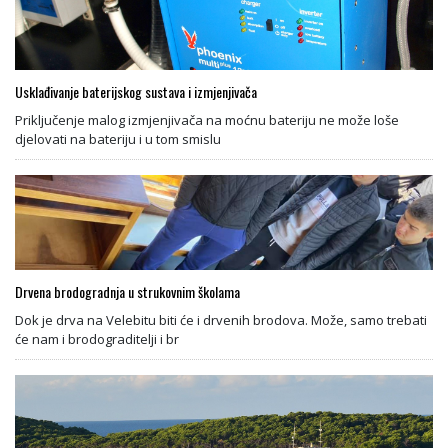
Usklađivanje baterijskog sustava i izmjenjivača
Priključenje malog izmjenjivača na moćnu bateriju ne može loše
djelovati na bateriju i u tom smislu
Drvena brodogradnja u strukovnim školama
Dok je drva na Velebitu biti će i drvenih brodova. Može, samo trebati
će nam i brodograditelji i br