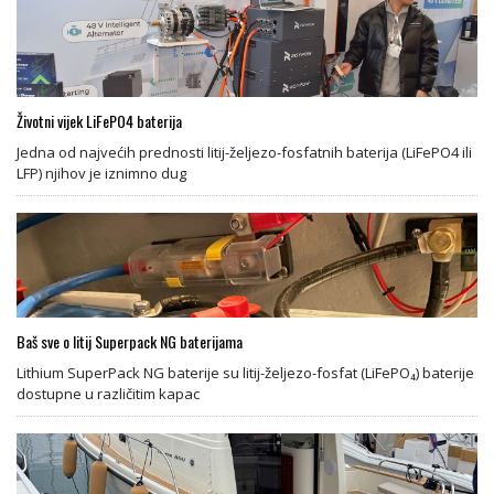
Životni vijek LiFePO4 baterija
Jedna od najvećih prednosti litij-željezo-fosfatnih baterija (LiFePO4 ili
LFP) njihov je iznimno dug
Baš sve o litij Superpack NG baterijama
Lithium SuperPack NG baterije su litij-željezo-fosfat (LiFePO₄) baterije
dostupne u različitim kapac