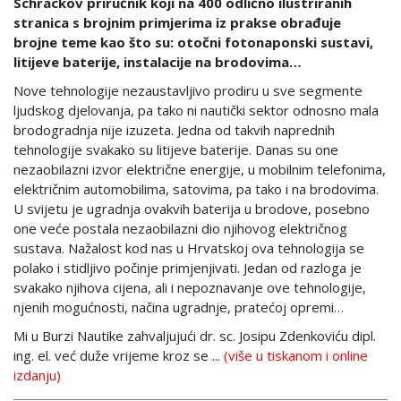
Schrackov priručnik koji na 400 odlično ilustriranih
stranica s brojnim primjerima iz prakse obrađuje
brojne teme kao što su: otočni fotonaponski sustavi,
litijeve baterije, instalacije na brodovima…
Nove tehnologije nezaustavljivo prodiru u sve segmente
ljudskog djelovanja, pa tako ni nautički sektor odnosno mala
brodogradnja nije izuzeta. Jedna od takvih naprednih
tehnologije svakako su litijeve baterije. Danas su one
nezaobilazni izvor električne energije, u mobilnim telefonima,
električnim automobilima, satovima, pa tako i na brodovima.
U svijetu je ugradnja ovakvih baterija u brodove, posebno
one veće postala nezaobilazni dio njihovog električnog
sustava. Nažalost kod nas u Hrvatskoj ova tehnologija se
polako i stidljivo počinje primjenjivati. Jedan od razloga je
svakako njihova cijena, ali i nepoznavanje ove tehnologije,
njenih mogućnosti, načina ugradnje, pratećoj opremi…
Mi u Burzi Nautike zahvaljujući dr. sc. Josipu Zdenkoviću dipl.
ing. el. već duže vrijeme kroz se ...
(više u tiskanom i online
izdanju)