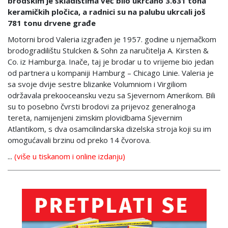
brodskim je skladištima već bilo ukrcano 3.631 tona
keramičkih pločica, a radnici su na palubu ukrcali još
781 tonu drvene građe
Motorni brod Valeria izgrađen je 1957. godine u njemačkom
brodogradilištu Stulcken & Sohn za naručitelja A. Kirsten &
Co. iz Hamburga. Inače, taj je brodar u to vrijeme bio jedan
od partnera u kompaniji Hamburg – Chicago Linie. Valeria je
sa svoje dvije sestre blizanke Volumniom i Virgiliom
održavala prekooceansku vezu sa Sjevernom Amerikom. Bili
su to posebno čvrsti brodovi za prijevoz generalnoga
tereta, namijenjeni zimskim plovidbama Sjevernim
Atlantikom, s dva osamcilindarska dizelska stroja koji su im
omogućavali brzinu od preko 14 čvorova.
...
(više u tiskanom i online izdanju)