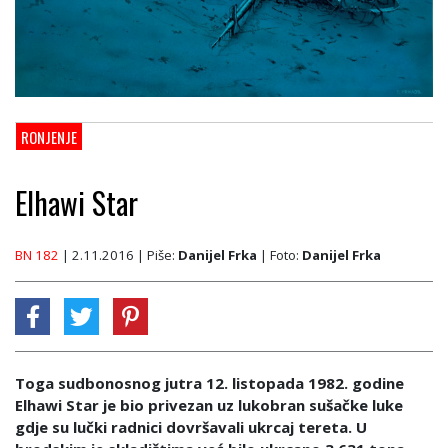
RONJENJE
Elhawi Star
BN 182
| 2.11.2016
| Piše:
Danijel Frka
| Foto:
Danijel Frka
Toga sudbonosnog jutra 12. listopada 1982. godine
Elhawi Star je bio privezan uz lukobran sušačke luke
gdje su lučki radnici dovršavali ukrcaj tereta. U