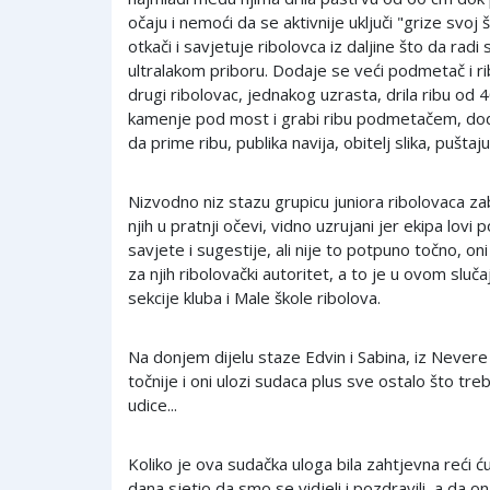
očaju i nemoći da se aktivnije uključi "grize svoj 
otkači i savjetuje ribolovca iz daljine što da radi
ultralakom priboru. Dodaje se veći podmetač i r
drugi ribolovac, jednakog uzrasta, drila ribu od
kamenje pod most i grabi ribu podmetačem, d
da prime ribu, publika navija, obitelj slika, puštaju 
Nizvodno niz stazu grupicu juniora ribolovaca za
njih u pratnji očevi, vidno uzrujani jer ekipa lovi
savjete i sugestije, ali nije to potpuno točno, on
za njih ribolovački autoritet, a to je u ovom sluč
sekcije kluba i Male škole ribolova.
Na donjem dijelu staze Edvin i Sabina, iz Nevere
točnije i oni ulozi sudaca plus sve ostalo što tr
udice...
Koliko je ova sudačka uloga bila zahtjevna reći 
dana sjetio da smo se vidjeli i pozdravili, a da o