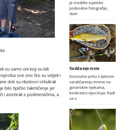
je središte svjetske
podvodne fotografije,
dom
ika
Varaličarenje mrene
li su samo oni koji su bili
isproba sve ono što su vidjeli i
Donosimo priču o ljetnom
ne dok su ribolovci cirkulirali
varaličarenju mrene na
goranskim rijekama,
je bilo tipično takmičenje jer
konkretno rijeci Kupi. Radi
či i asistirali s podmetačima, a
se o