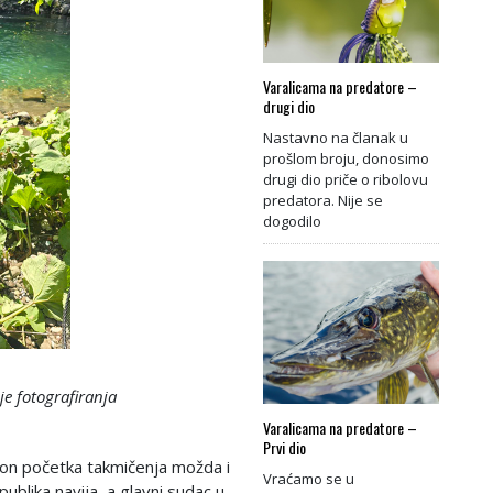
Varalicama na predatore –
drugi dio
Nastavno na članak u
prošlom broju, donosimo
drugi dio priče o ribolovu
predatora. Nije se
dogodilo
je fotografiranja
Varalicama na predatore –
Prvi dio
kon početka takmičenja možda i
Vraćamo se u
ublika navija, a glavni sudac u