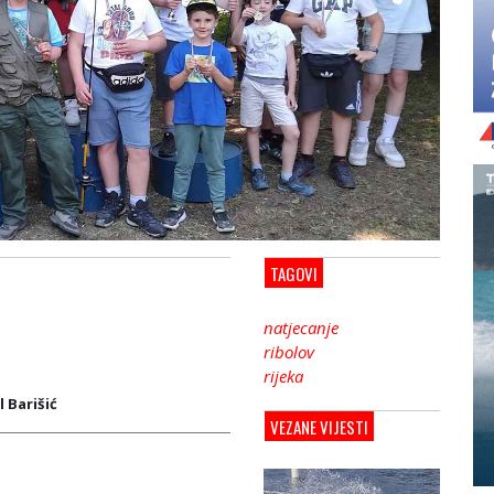
TAGOVI
natjecanje
ribolov
rijeka
l Barišić
VEZANE VIJESTI