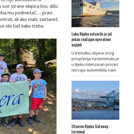
 sve strane ekipica lovi, dižu
reba mu podmetač, ... pravi
ontroli, ali ako malo zastaneš
 sve ide baš kako treba.
Luka Rijeka ostvarila je još
jedan značajan operativni
uspjeh
U trenutku objave ovog
priopćenja na terminalu je
u tijeku intenzivan proces
iskrcaja automobila nam
Otvoren Rijeka Gateway
terminal