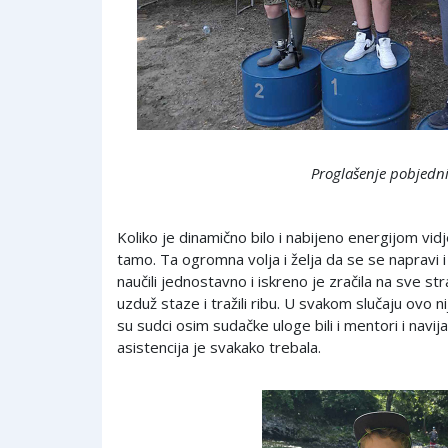
Proglašenje pobjedn
Koliko je dinamično bilo i nabijeno energijom vidje
tamo. Ta ogromna volja i želja da se se napravi i 
naučili jednostavno i iskreno je zračila na sve stra
uzduž staze i tražili ribu. U svakom slučaju ovo ni
su sudci osim sudačke uloge bili i mentori i navija
asistencija je svakako trebala.