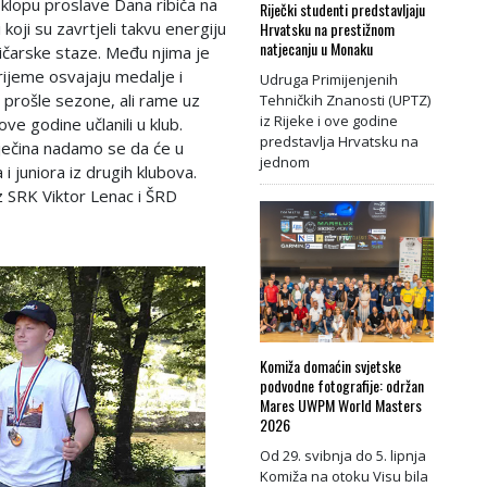
klopu proslave Dana ribiča na
Riječki studenti predstavljaju
ci koji su zavrtjeli takvu energiju
Hrvatsku na prestižnom
natjecanju u Monaku
ičarske staze. Među njima je
vrijeme osvajaju medalje i
Udruga Primijenjenih
m prošle sezone, ali rame uz
Tehničkih Znanosti (UPTZ)
iz Rijeke i ove godine
ove godine učlanili u klub.
predstavlja Hrvatsku na
ječina nadamo se da će u
jednom
 juniora iz drugih klubova.
iz SRK Viktor Lenac i ŠRD
Komiža domaćin svjetske
podvodne fotografije: održan
Mares UWPM World Masters
2026
Od 29. svibnja do 5. lipnja
Komiža na otoku Visu bila