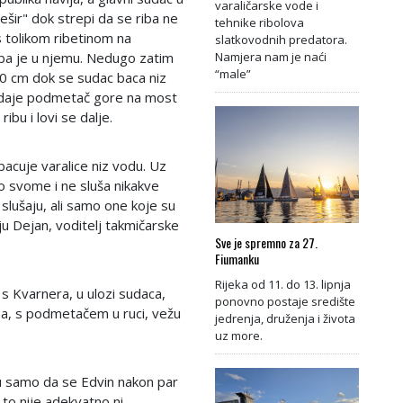
varaličarske vode i
šešir" dok strepi da se riba ne
tehnike ribolova
 s tolikom ribetinom na
slatkovodnih predatora.
Namjera nam je naći
iba je u njemu. Nedugo zatim
“male”
 40 cm dok se sudac baca niz
odaje podmetač gore na most
ribu i lovi se dalje.
bacuje varalice niz vodu. Uz
 po svome i ne sluša nikakve
i slušaju, ali samo one koje su
aju Dejan, voditelj takmičarske
Sve je spremno za 27.
Fiumanku
Rijeka od 11. do 13. lipnja
 s Kvarnera, u ulozi sudaca,
ponovno postaje središte
eba, s podmetačem u ruci, vežu
jedrenja, druženja i života
uz more.
ću samo da se Edvin nakon par
n to nije adekvatno ni