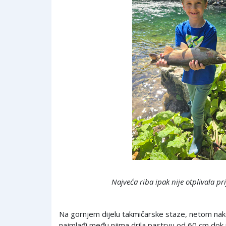
Najveća riba ipak nije otplivala pri
Na gornjem dijelu takmičarske staze, netom na
najmlađi među njima drila pastrvu od 60 cm dok p