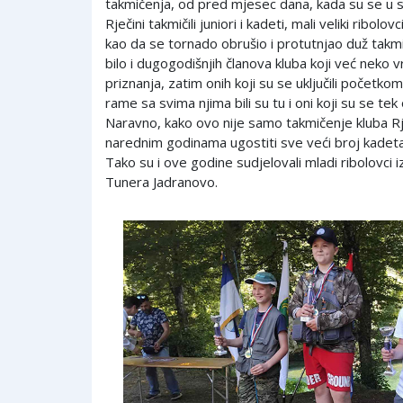
takmičenja, od pred mjesec dana, kada su se u s
Rječini takmičili juniori i kadeti, mali veliki ribolov
kao da se tornado obrušio i protutnjao duž takm
bilo i dugogodišnjih članova kluba koji već neko 
priznanja, zatim onih koji su se uključili početko
rame sa svima njima bili su tu i oni koji su se tek 
Naravno, kako ovo nije samo takmičenje kluba R
narednim godinama ugostiti sve veći broj kadeta i
Tako su i ove godine sudjelovali mladi ribolovci 
Tunera Jadranovo.