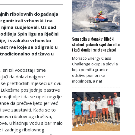
ajnih ribolovnih događanja
rganizirali vrhunski i na
 njima sudjelovali. Uz sad
išnju Spin ligu na Rječini
Senzacija u Monaku: Riječki
ije, i svakako vrhunsko
studenti pokorili svjetsku elitu
pastrve koje se odigralo u
i kući donijeli svjetsko zlato!
 tradicionalno održava u
Monaco Energy Class
Challenge okuplja plovila
 snizili vodostaj i time
koja pomiču granice
održive pomorske
ujući da dolazi najgore
mobilnosti, a nat
m se prethodnih mjeseci uz ovu
u Lukežima posljednje pastrve
sve najbolje i da se opet negdje
nse da prežive ljeto jer već
i sve zaustaviti. Kada se to
anova ribolovnog društva,
rove, u hladniju vodu s bar malo
e i zadnjeg ribolovnog