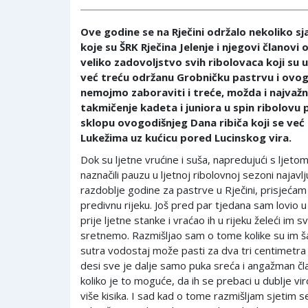
Ove godine se na Rječini održalo nekoliko sj
koje su ŠRK Rječina Jelenje i njegovi članovi o
veliko zadovoljstvo svih ribolovaca koji su u
već treću održanu Grobničku pastrvu i ovogod
nemojmo zaboraviti i treće, možda i najvažn
takmičenje kadeta i juniora u spin ribolovu 
sklopu ovogodišnjeg Dana ribiča koji se već
Lukežima uz kućicu pored Lucinskog vira.
Dok su ljetne vrućine i suša, napredujući s ljetom,
naznačili pauzu u ljetnoj ribolovnoj sezoni najavlj
razdoblje godine za pastrve u Rječini, prisjeća
predivnu rijeku. Još pred par tjedana sam lovio 
prije ljetne stanke i vraćao ih u rijeku želeći im 
sretnemo. Razmišljao sam o tome kolike su im ša
sutra vodostaj može pasti za dva tri centimetra 
desi sve je dalje samo puka sreća i angažman čl
koliko je to moguće, da ih se prebaci u dublje vi
više kisika. I sad kad o tome razmišljam sjetim s